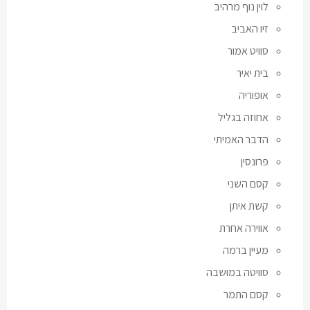
לוין נוף מרהיב
זיו האביב
סוויט אמור
בית יאיר
אופוריה
אחוזה בגליל
הדבר האמיתי
פרונסין
קסם השני
קשת איתן
אווירה אחרת
מעיין ברמה
סוויטה במושבה
קסם התמר