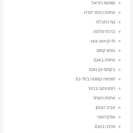
סוויטות דוריאל
אחוזת כתמר יפרח
נוף התכלת
ברכת שלמה
סי-זן-sea-zen
נופש קסום
אחוזה באגם
בקתות עץ נועם
חופשה קסומה בחד-נס
רומנטיקה בכפר
אחוזת השחר
אביב הצפון
אודם השני
פנינה באגם