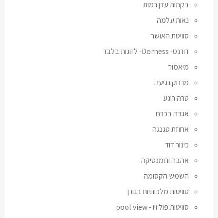
בקתות עדן רמות
נאות עלמה
סוויטת האושר
דורנס- Dorness- לזוגות בלבד
מיאמור
מרחק נגיעה
טרה רוגע
אגדה בכרם
אחוזת טגנגה
כינור דוד
אהבה ורומנטיקה
השמש הקסומה
סוויטות מלכותיות בגורן
סוויטות פול ויו - pool view