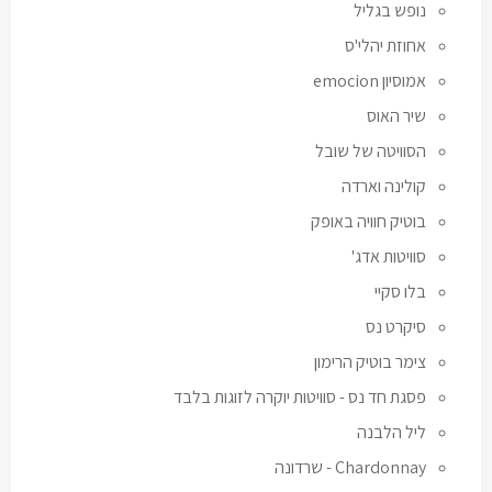
נופש בגליל
אחוזת יהלי'ס
אמוסיון emocion
שיר האוס
הסוויטה של שובל
קולינה וארדה
בוטיק חוויה באופק
סוויטות אדג'
בלו סקיי
סיקרט נס
צימר בוטיק הרימון
פסגת חד נס - סוויטות יוקרה לזוגות בלבד
ליל הלבנה
Chardonnay - שרדונה