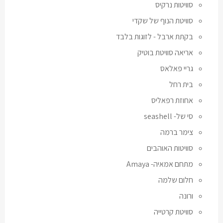
סוויטות נרקיס
סוויטת הנוף של שקדי
בקתת ארבל - לזוגות בלבד
אריאה סוויטת בוטיק
גריי פאלאס
בית רחל
אחוזת רפאליס
סי של- seashell
צימר ברמה
סוויטות האוהבים
מתחם אמאיה- Amaya
חלום שלמה
ורונה
סוויטת קרטייה