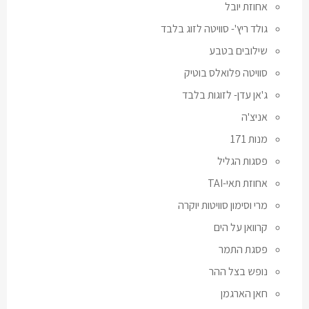
אחוזת יובל
גולד ריץ'- סוויטה לזוג בלבד
שילובים בטבע
סוויטה פלואלס בוטיק
ג'אן עדן- לזוגות בלבד
אניצ'ה
מנות 171
פסגות הגליל
אחוזת תאי-TAI
מרי וסימון סוויטות יוקרה
קרוואן על הים
פסגת התמר
נופש בצל ההר
חאן הארגמן