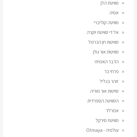
סוויטת הלן
אסיה
סוויטה קוליברי
אל די סוויטת יוקרה
סוויטות חן הכרמל
סוויטות אור גולן
הדבר האמיתי
פרחי בר
זוהר בגליל
סויטות אור מוריה
הסוויטה הספרדית
אמרלד
סוויטת סירקל
עולמיה - Olmaya