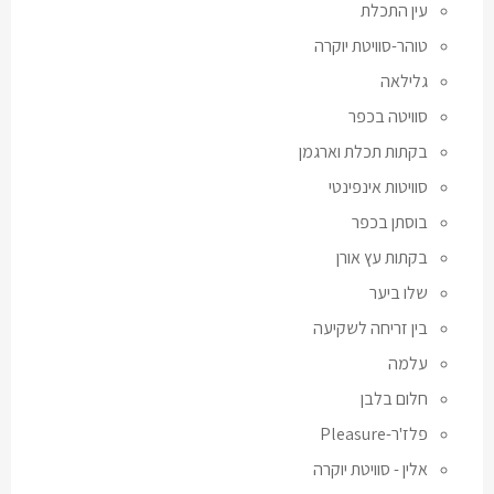
עין התכלת
טוהר-סוויטת יוקרה
גלילאה
סוויטה בכפר
בקתות תכלת וארגמן
סוויטות אינפינטי
בוסתן בכפר
בקתות עץ אורן
שלו ביער
בין זריחה לשקיעה
עלמה
חלום בלבן
פלז'ר-Pleasure
אלין - סוויטת יוקרה