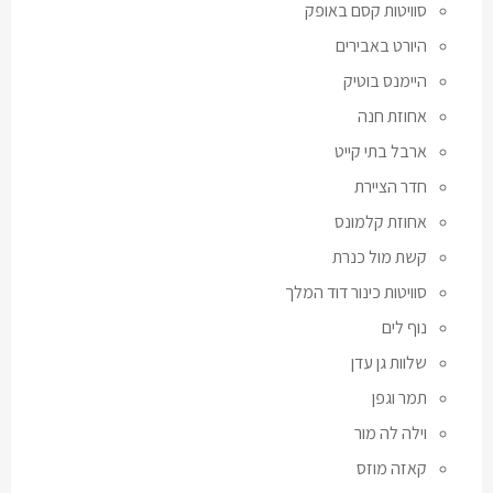
סוויטות קסם באופק
היורט באבירים
היימנס בוטיק
אחוזת חנה
ארבל בתי קייט
חדר הציירת
אחוזת קלמונס
קשת מול כנרת
סוויטות כינור דוד המלך
נוף לים
שלוות גן עדן
תמר וגפן
וילה לה מור
קאזה מוזס