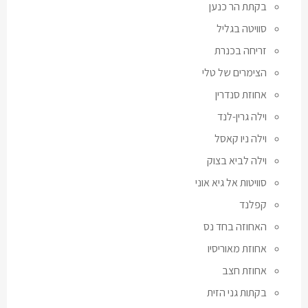
בקתת הר כנען
סוויטה בגליל
זריחה בכנרת
הצימרים של טלי
אחוזת סנדרין
וילה גרין-לנד
וילה ניו קאסל
וילה לביא בצוק
סוויטות אל גיא אוני
קפלנד
האחוזה בחד נס
אחוזת מאוריסיו
אחוזת חצב
בקתות גני הזית