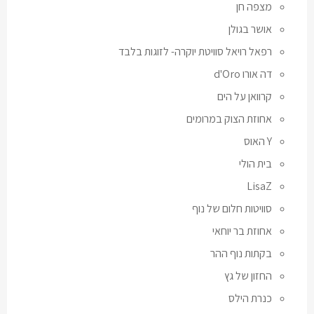
מצפה חן
אושר בגולן
רפאל רויאל סוויטת יוקרה- לזוגות בלבד
דה אורו d'Oro
קרוואן על הים
אחוזת הצוק במרומים
Y האוס
בית הולי
LisaZ
סוויטות חלום של נוף
אחוזת בר יוחאי
בקתות נוף ההר
החזון של גץ
כנרת הילס