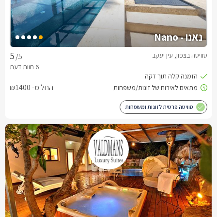
נאנו - Nano
סוויטה בצפון, עין יעקב
/5
החל מ- ₪1400
סוויטה פרטית לזוגות ומשפחות