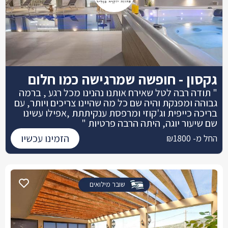
גקסון - חופשה שמרגישה כמו חלום
" תודה רבה לטל שאירח אותנו נהנינו מכל רגע , ברמה
גבוהה ומפנקת והיה שם כל מה שהיינו צריכים ויותר, עם
בריכה כייפית וג'קוזי ומרפסת ענקיתתת ,אפילו עשינו
שם שיעור יוגה, היתה הרבה פרטיות "
הזמינו עכשיו
החל מ- ₪1800
שובר מילואים