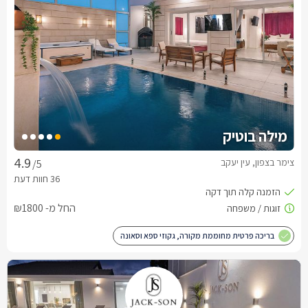
מילה בוטיק
צימר בצפון, עין יעקב
/5
החל מ- ₪1800
בריכה פרטית מחוממת מקורה, גקוזי ספא וסאונה