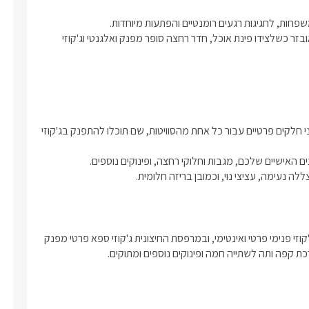
בכל אחת מהן תמצאו מיטה זוגית איכותית ונוחה במיוחד, מטבחון מאובזר כשלצידו פינת אוכל, חדר רחצה סופר מפנק ואלגנטי וג'קוזי 
לסוויטות קולינה  מרפסת נוף חלומית גודלה 200 מ"ר והיא חצויה לשני חלקים פרטיים עבור כל אחת מהסוויטות, שם תוכלו להתפנק בג'קוזי 
ה נעימה, עציצי נוי, וכמובן בריזה חלומית.
קולינה וארדה מציעה לאורחיה פינוק חורפי מיוחד,  לסוויטות קולינה ג'קוזי פנימי פרטי ואינטימי, ובמרפסת החיצונית ג'קוזי ספא פרטי מפנק 
כת קפה ותה לשתייה חמה ופינוקים נוספים ומתוקים. 