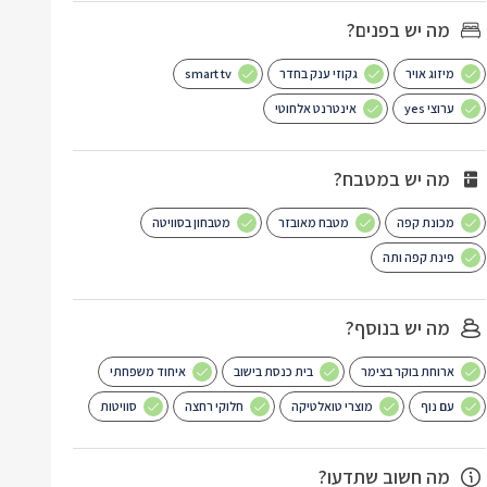
מה יש בפנים?
מיזוג אויר
גקוזי ענק בחדר
smart tv
ערוצי yes
אינטרנט אלחוטי
מה יש במטבח?
מכונת קפה
מטבח מאובזר
מטבחון בסוויטה
פינת קפה ותה
מה יש בנוסף?
ארוחת בוקר בצימר
בית כנסת בישוב
איחוד משפחתי
עם נוף
מוצרי טואלטיקה
חלוקי רחצה
סוויטות
מה חשוב שתדעו?