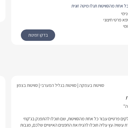
ל אחת מהסוויטות תגלו מיטה זוגית
יוחד, מוצעת במצעים איכותיים ורכים.
נימי
ת בגוונים בהירים, עם ארונות לאחסון
פא פרטי חיצוני
מי
ישיים שלכם. שם גם תוכלו להדליק
ה.
טה ניצבת טלוויזיה על עמוד מתכוונן
בית- אותו תוכלו לסובב גם אל הג'קוזי
חם שמחכה לכם בפינת הסוויטה.
 בכל אחת מהן מטבחון עם מכונת קפה
איכותיות, מיקרוגל, ערכה להכנת קפה
ון שולחן בר לארבעה.
סוויטות בעמקה
סוויטות בגליל המערבי
סוויטות בצפון
עוצבות בסגנון מודרני, בגוונים של שחור
ב עץ. עם נורות חמימות מעוצבות,
ת
את האווירה.
ה של הסוויטות תמצאו מקלחון מעוצב
ר וזכוכית, שירותים, וכיור עם ארונית
הסוויטות עם מרפסת נוף חלומית גודלה 200 מ"ר והיא חצויה לשני חלקים פרטיים עבור כל אחת מהסוויטות, שם תוכלו להתפנק בג'קוזי 
גם יחכו לכם מגבות רכות ונעימות וחלוקי
ספא (פרטי לכל אחת) חיצוני חמים ונעים.בצמוד לג'קוזי עמדה מיוחדת עשויה עץ עליה תוכלו להניח את החפצים האישיים שלכם, מגבות 