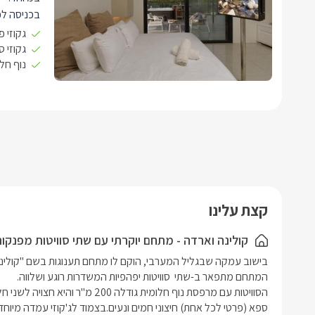
בכניסה לכ
איכותית במ
גקוזי פ
לצידה שידו
גקוזי ס
נוף חלו
החפצים הא
נורות קריא
אל מול המי
לנוחות מיר
הפנימי וה
עוד תמצאו
וקפסולות 
ותה ועוד.
לצד המטבח
קצת עלינו
הסוויטות מ
לבן, בשילו
קולינה וארדה - מתחם יוקרתי עם שתי סוויטות מפנקו
שמשלימות 
בחדר הרחצ
בשילוב שחו
אחסון- שם 