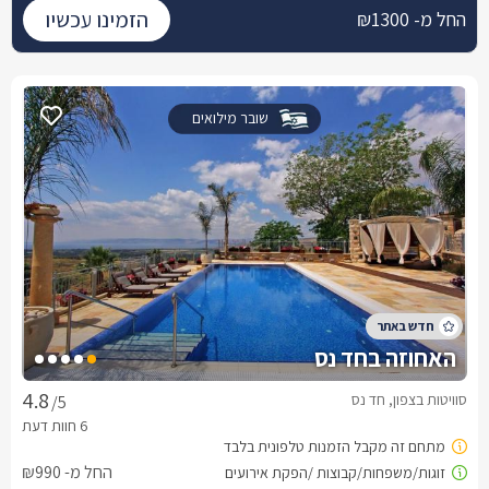
הזמינו עכשיו
החל מ- ₪1300
שובר מילואים
האחוזה בחד נס
סוויטות בצפון, חד נס
/5
החל מ- ₪990