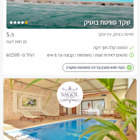
שקד סוויטת בוטיק
סוויטה בצפון, עין יעקב
/5
החל מ- ₪1500
גקוזי ספא מפנק ובריכה מחוממת ומקורה