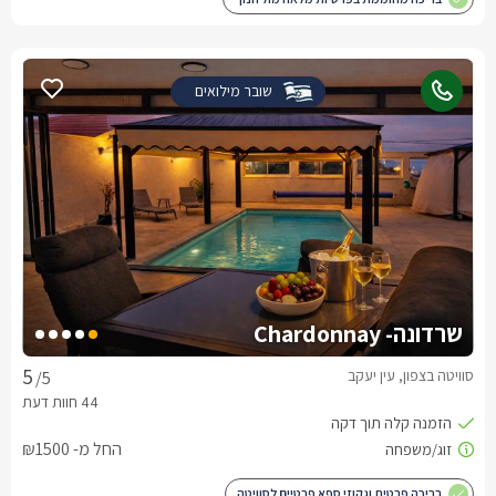
שובר מילואים
שרדונה- Chardonnay
סוויטה בצפון, עין יעקב
/5
החל מ- ₪1500
בריכה פרטית וגקוזי ספא פרטיים לסוויטה