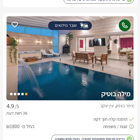
שובר מילואים
מילה בוטיק
צימר בצפון, עין יעקב
/5
החל מ- ₪1800
בריכה פרטית מחוממת מקורה, גקוזי ספא וסאונה