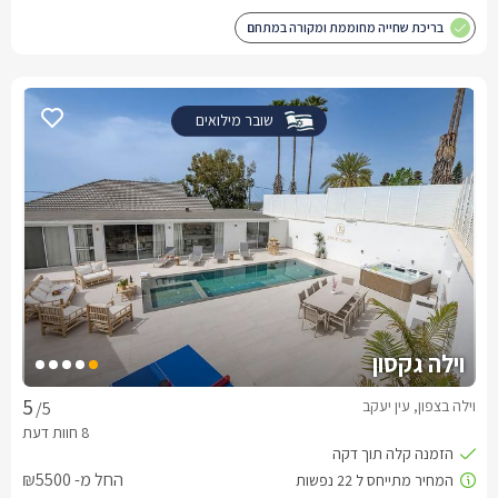
בריכת שחייה מחוממת ומקורה במתחם
שובר מילואים
וילה גקסון
וילה בצפון, עין יעקב
/5
החל מ- ₪5500