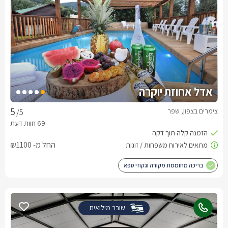
אדל אחוזת יוקרה
צימרים בצפון, שפר
/5
החל מ- ₪1100
בריכה מחוממת מקורה וגקוזי ספא
שובר מילואים