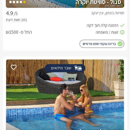
סגול - סוויטת יוקרה
סוויטה בצפון, עין יעקב
/5
החל מ- ₪1500
בריכה וגקוזי ספא פרטיים
שובר מילואים