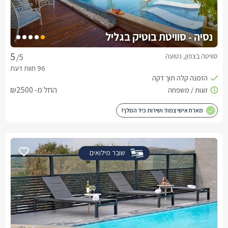
נסיה - סוויטת בוטיק בגליל
סוויטה בצפון, נטועה
/5
החל מ- ₪2500
מארח אישי צמוד ושירות כיד המלך!
שובר מילואים