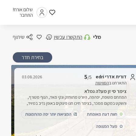
שלום אורח!
התחבר
מלי
התקשרו עכשיו
שיתוף
בחירת חדר
5
דורית אדרי edri
03.08.2026
/5
התארחנו ב
הסוויטות
צימר סי זן מעלה גמלא
המתחם מטופח, יפהפה, היורט מתוחזק ונקי מאד, הנוף מטורף,
והשקט במקום ממכר, בצימר חיכו חנו פינוקים באופן נדיב במיויד,
בקבוק יין, חטיפים, בקבוקי שתיה קלה וחלב. היו אקסטרא של מגבות
חוות דעת מאומתת
המציאות יותר יפה מהתמונות
ובכלל הנדיבותשל בעלת המקום מורגשת , אהבנו וחזרנו כבר בפעם
השלישית
מעל המצופה