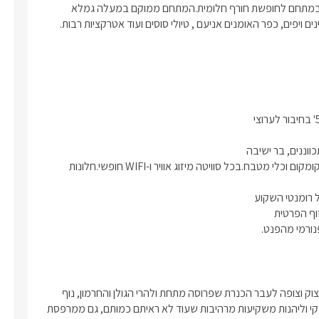
ריהוט ואבזור איכותיים בלבד ואירוח ברמת 5 כוכבים וסאונה מפנקת במתחם לחופשת חורף חלומית.המתחם ממוקם במעלה גמלא 
ויפים, כפר האומנים אניעם , טיולי סוסים ועוד אטרקציות רבות.
מעוצב ומטבחון הכולל מכונת אספרסו, מקרר, מיקרוגל, פינת קפה, קומקום וכלי מטבח.בכל סוויטה מיזוג אוויר ו-WIFI חופשי.חלונות 
פנורמי מהפנט.
המתחם ממוקם במעלה גמלא מושב ברמת הגולן מתנשא על ראש צוק וצופה לעבר הכנרת שפרוסה מתחת ולהרי הגולן והחרמון, נוף 
עוצמתי ומהפנט חוויה בלתי נשכחת מלאת קסם, לנשום אוויר צלול ונקי וליהנות משקיעות מרהיבות שעוד לא ראיתם כמותם, גם ממרפסת 