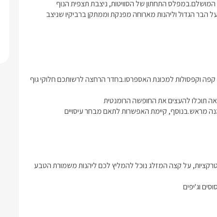
הסוויטה הניתנת לסגירה לשמירה על פרטיותכם תוכלו ליהנות מהנוף המושלם.במפלס התחתון של הסוויטות, ניצבת תצפית הנוף 
המרכזית, מול נוף פתוח ומבט על יוצא דופן, תוכלו להתרווח בישיבה על הבר הגדול וליהנות מארוחה מפנקת וממתקן ברביקיו שניצב 
וביניהם בקבוק יין מסדרת גמלא, של יקבי רמת הגולן, חטיפים, ערכת קפה וקפסולות למכונת האספרסו.בחדר הרחצה לרשותכם חלוקי גוף 
סי זן ממוקם בישוב מעלה גמלא שהיא נקודת גישה מצויינת למגוון אטרקציות, על קצה המזלג נוכל להמליץ לכם ליהנות משמורת הטבע 