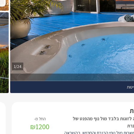
1/24
יטות
ת
לזוגות בלבד מול נוף מהפנט של
₪1200
נרת
וארות מול נופי הכנרת והחרמון, בהשראה