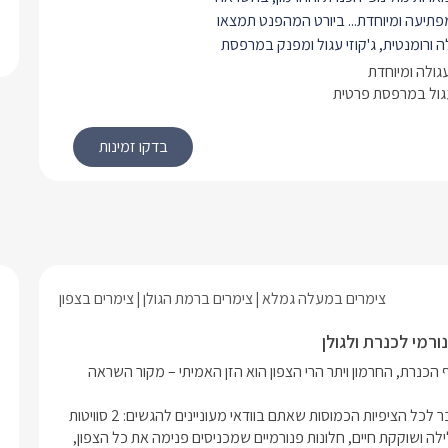
פתיעה ומיוחדת...
ביורט המהפנט תמצאו
 ורומנטית, ג'קוזי עגול ומפנק במרפסת
וף ושקיעות מרהיבות מעל הכנרת וסאונה
גולה ומיוחדת
ופשה חלומית ומפנקת במיוחד.
עגול במרפסת פרטית
מבנה יורט בבנייה אקולוגית 42 מ"ר, עם מרפסת
 לכל סוויטה, 80 מ"ר.
חולקות תצפית מרכזית ממנה ניתן לחזות
י.
ם מלא השראה, המתבסס על סמלו
 הזן.
כל סוויטה כוללת מיטה זוגית עגולה
יוקרתית (קוטר 220), ארון בגדים גדול, פינת טלוויזיה
וויין (כולל
yes
צימרים במעלה גמלא
צימרים ברמת הגולן
צימרים בצפון
, פוף רביצה נעים וקמין חשמלי, חדר
רחצה מרהיב הכולל 2 ראשי גשם מתכווננים, בר
צב ומטבחון הכולל מכונת אספרסו,
אמנם הביטוי "זן" לא הומצא כאן, אך נדמה שהמפגש המרתק בין נוף הכנרת, החרמון ויתר הרי הצפון הוא הזן האמיתי – מקור השראה 
רוגל, פינת קפה, קומקום וכלי מטבח.
וג אוויר ו-
WIFI
חופשי.
סי זן - Sea Zen הינו מתחם קונספט לזוגות בלבד, העומד מעל ומעבר לכל הציפיות הכמוסות שאתם בוודאי מעוניינים להגשים: 2 סוויטות 
בבנייה אקולוגית (יורט) הנקראות "דליה" , "נעמה" היוצרות אווירה קלילה ושוקקת חיים, חלונות פנורמיים שמכניסים פנימה את כל הצפון, 