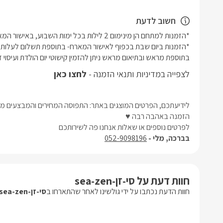
חשוב לדעת
בתוספת מראש ובתיאום מראש ניתן להזמין קישוטי יום הולדת ועיסוי זוג
לצפייה במדיניות ותנאי הזמנה -
לחצו כאן
לידיעתכם, הפרטים המוצגים באתר: התפוסה המחירים והמבצעים מעו
הזמנה באהבה רבה ♥
לפרטים נוספים או שאלות אנחנו פה לשירותכם
בברכה, מלי -
052-9098196
חוות דעת על סי-זן-sea-zen
חוות הדעת נכתבו על ידי גולשינו לאחר שהתארחו ב
סי-זן-sea-zen