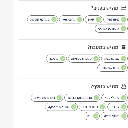
מה יש בפנים?
מיזוג אויר
קמין
ערוצי yes
מערכת קולנוע
אינטרנט אלחוטי
מה יש במטבח?
מכונת קפה
מטבחון בסוויטה
מיני בר
פינת קפה ותה
מה יש בנוסף?
טיפולי ספא
ארוחת בוקר בצימר
בית כנסת בישוב
עם נוף
צימר מבודד
מוצרי טואלטיקה
חלוקי רחצה
וואו