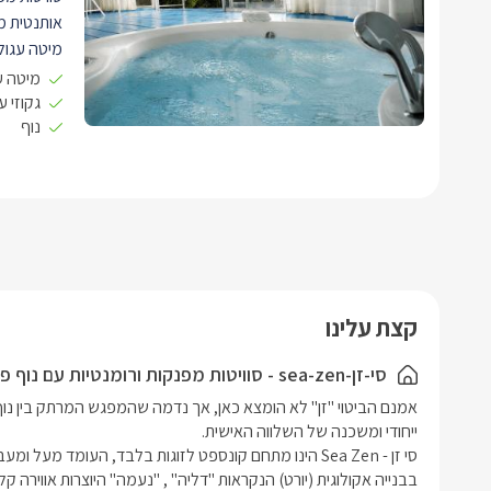
אותנטית מ
מיטה עגולה
עץ מול הנ
מיטה ע
מדהימה לח
גקוזי 
נוף
פרטית מרהיבה
הסוויטות 
בנוף הייחוד
עיצוב פני
המעגלי של
הכוללת מסך 32' בחיבור לערוצי הל
קצת עלינו
max HD
)
סי-זן-sea-zen - סוויטות מפנקות ורומנטיות עם נוף פנורמי לכנרת ולגולן
ישיבה מעו
מקרר, מיק
בסוויטות מיז