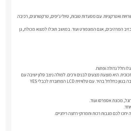
המושב עין יעקב הצפוני שוכן בגליל המערבי ובקרבתו שפע של אפשרויות ואטרקציות. עם מסעדות טובות, טיולי ג'יפים, טרקטורונים, רכיבה 
בנוסף במרחק נסיעה קצר תוכלו ליהנות ממרכזי קניות ובילוי, חופי אכזיב המרהיבים, אגם המונפורט ועוד. במושב תוכלו למצוא מכולת, גן 
במרכז הסוויטה ניצבת מיטת קווין סייז העשויה בד קטיפה ורגלי זהב וזכוכית. היא מוצעת מצעים לבנים ורכים. למולה ניצב סלון ישיבה עם 
צמד כורסאות יחיד בגוון כחול רויאל מלכותי ומרשים, ולצידן ספת שכיבה בגוון כחלחל בהיר. עם טלוויזית LCD המחוברת לכבלי YES 
יחכו לכם מגבות רכות ותמרוקי רחצה ריחניים.