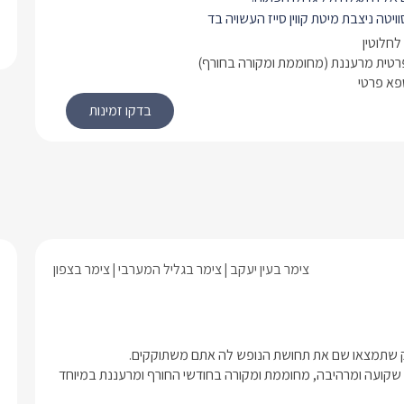
יטה ניצבת מיטת קווין סייז העשויה בד
י זהב וזכוכית. היא מוצעת מצעים לבנים
לחלוטין
לה ניצב סלון ישיבה עם צמד כורסאות
רטית מרעננת (מחוממת ומקורה בחורף)
ספא פרטי
 כחול רויאל מלכותי ומרשים, ולצידן ספת
שכיבה בגוון כחלחל בהיר. עם טלוויזית LCD
ינטרנט אלחוטי.
ציאה אל המרפסת הפרטית.
נו מטבחון מאובזר בגווני שחור, ובעל
. עם מיקרוגל, מכונת אספרסו ועוד.
ון ניצבת פינת אוכל שקופה במראה
פנתי במיוחד.
דר רחצה בעיצוב תואם, עם שירותים
צימר בעין יעקב
צימר בגליל המערבי
צימר בצפון
דת כיור בה יחכו לכם מגבות רכות
צה ריחניים.
יחידה במתחם האירוח- ובפרטיות מוחלטת, מתפארת בבריכת שחייה שקועה ומרהיבה, מחוממת ומקורה בחודשי החורף ומרעננת במיוחד 