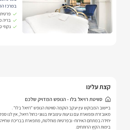
במרכז הסוו
קטיפה ורגל
פרטית 
ורכים. למו
בריה פ
גקוזי 
יחיד בגוון
המחוברת לכבלי YES וא
משם גם הי
לסוויטה יש
עיטורי זהב
לצד המטבח
מלכותי ואו
לסוויטה ח
קצת עלינו
מקלחון ועמ
ותמרוקי רח
סוויטת רויאל בלו - הנופש המדויק שלכם