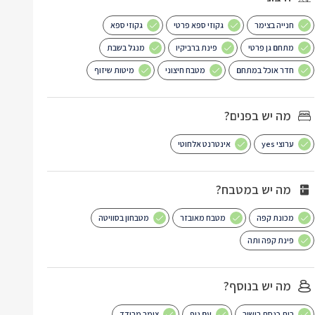
חנייה בצימר
גקוזי ספא פרטי
גקוזי ספא
מתחם גן פרטי
פינת ברביקיו
מנגל בשבת
חדר אוכל במתחם
מטבח חיצוני
מיטות שיזוף
מה יש בפנים?
ערוצי yes
אינטרנט אלחוטי
מה יש במטבח?
מכונת קפה
מטבח מאובזר
מטבחון בסוויטה
פינת קפה ותה
מה יש בנוסף?
בית כנסת בישוב
עם נוף
צימר מבודד