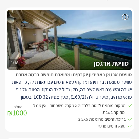
סוויטת ארגמן
1/18
סוויטת ארגמן באפיריון יוקרתית ומפוארת חופשה ברמה אחרת
סוויטה מפוארת בה תיהנו מג'קוזי ספא זרמים עם תאורת לד, כורסאות
ישיבה ומשענת ראש לשכיבה, חלון גדול לצד הג'קוזי הפונה אל נוף
פראי מרהיב, מיטה גדולה (1.60/2), מסך צפייה LCD 32' בסמוך
למיטה המחובר ללוויין, מסך צפייה LCD 42' הניצב בסלון ומחובר ללוויין.
המקום מותאם לזוגות בלבד ולא מקבל משפחות . אין מנגל
₪1000
בנוסף פינת ישיבה סלונית הכוללת כורסאות וינטג' ושולחן זכוכית, חדר
ומוזיקה בשבת.
רחצה מפואר הכולל ראש גשם ענק, ארון וקיר פסיפס, פינת ישיבה
בריכת זרמים מחוממת 2.5X6
ספא זרמים פרטי
מעוצבת, בר אכילה גדול וכסאות בר, מטבחון מאובזר.
לסוויטה המרווחת (גודלה 50 מ"ר) מרפסת נוף פרטית ובה פינת ישיבה