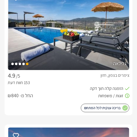
המתחם מציע לאורחיו ליהנות ממבחר עיסויים וטיפולים בכל סגנון 
לבחירתכם, המתבצעים ע"י מעסים מקצועיים.*בנוסף ניתן להזמין 
ארוחת בוקר עשירה ישירות לסוויטה.
חשוב לדעת
*בעלי המתחם שומרי שבת- במידה ויש צורך ביצירת קשר- ניתן 
לקבל מענה פנים אל פנים.המקום מותאם לזוגות בלבד ולא מקבל 
גלילאה
צימרים בצפון, חזון
/5
אנו מכבדים שובר נופש למילואימניקים.
לצפייה במדיניות ותנאי הזמנה -
לחצו כאן
החל מ- ₪840
בריכה ענקית לכל המתחם
לידיעתכם, הפרטים המוצגים באתר: התפוסה המחירים והמבצעים
מעודכנים ומאומתים. תוכלו לבדוק ולבצע הזמנה באהבה רבה ♥
לפרטים נוספים או שאלות אנחנו פה לשירותכם
בברכה, חנה -
072-2456835