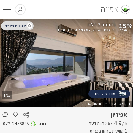
צפונה
15%
בהזמנת 2 לילות
כל ימות השבוע
לא כולל עונה חמה
שובר מילואים
1/15
ג'קוזי ספא פרטי בסוויטת אהבה
אפיריון
4.9
5 /
חנה
072-2456835
2 סוויטות בחזון בכנרת