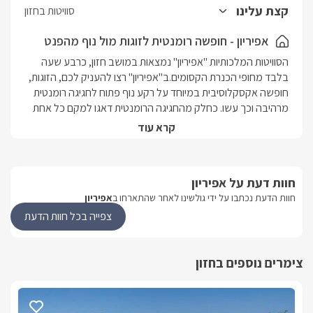
ומטבחון מאובזר.
קצת עלינו
סוויטות בחזון
לסוויטה מרפסת נוף פרטית ובה פינת ישיבה במתחם הגן תיהנו מבריכת
זרמים מפנקת מחוממת ומקורה (2.5/6), פינת ישיבה גדולה המשקיפה
אפיריון - חופשה רומנטית לזוגות מול נוף מהפנט
לנוף, צמחיית נוי מטופחת, עמדת ברביקיו מקצועית מאבן ותאורת גן
הסוויטות המלכותיות "אפיריון" נמצאות במושב חזון, כרבע שעה 
רומנטית.
בלבד מחופי הכנרת הקסומים.ב"אפיריון" רצו להעניק לכם, הזוגות, 
חופשה אקסקלוסיבית במיוחד על רקע נוף פתוח לחגיגה רומנטית 
מרהיבה וכך עשו. כחלק מהחגיגה הרומנטית דאגו למקם כל אחת 
מהסוויטות במרחק אחת מהשניה על מנת לזכות בפרטיות 
קרא עוד
מושלמת, בין השתיים ממוקמת בריכת זרמים מחוממת ומקורה 
היטב בעלת ג'טים לעיסוי הגוף ובנוסף לכל סוויטה ג'קוזי ספא פרטי 
עם תאורת לד. עקב המיקום המושלם של המושב, אשר נמצא בקו 
חוות דעת על אפיריון
התפר בין אזור הכנרת לפאתי הגליל, תוכלו לתצפת על שרשרת 
חוות הדעת נכתבו על ידי גולשינו לאחר שהתארחו ב
אפיריון
הרים ירוקה ופסטורלית.
צפייה בכל חוות הדעת
נוף מהמתחם
צימרים נוספים בחזון
מושב חזון מהווה את קו התפר בין אזור הכנרת לפאתי הגליל. מכאן 
תוכלו לתצפת על שרשרת הרים ירוקים מרהיבים ובקו ראשון ללא 
שום הפרעה. 