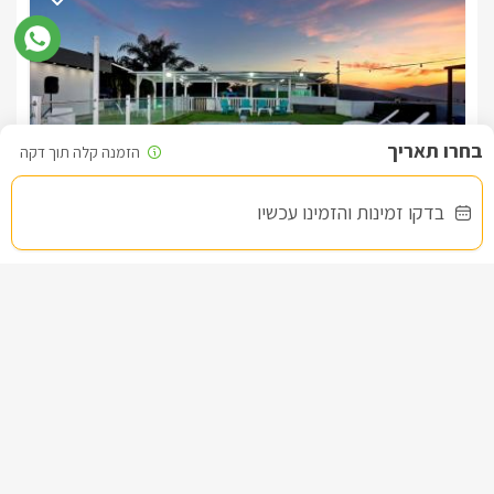
בדקו זמינות והזמינו עכשיו
וילה ויז'ן
צימר בצפון, חזון
/5
החל מ- ₪3800
וילת נופש מפנקת עם בריכה וספא פרטיים