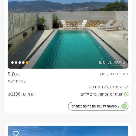
הפינוק המושלם לחורף
סוויטות אפיריון מציעות לזוגות בלבד פינוק חורפי פרטי או משותף 
לבחירתכם, המורכב מג'קוזי ספא פרטי עצום ומשוכלל בתוך כל 
סוויטה וכן בריכת זרמים יוקרתית מחוממת ומקורה, הניצבת במתחם 
בנוסף למתקני הפינוק המחממים, לרשותכם בסוויטות מצעי פוך 
יוקרתיים, שתייה חמה ופינוקים מחממים ומפתיעים. 
סוויטות טל ומטר
כלול באירוח
צימרים בצפון, חזון
/5
בסוויטה יחכה לכם : קפסולות למכונת האספרסו, חלב כוללת 
בחדרי הרחצה לרשותכם מגבות איכותיות, חלוקי רחצה רכים, נעלי 
החל מ- ₪1100
במתחם יש כיריים חשמליות, פלטת שבת, שעון שבת לתאורה, 
2 סוויטות לזוגות עם בריכה במתחם
ומיחם לשבת לקהל הדתי
עיסוי זוגי באווירה המושלמת