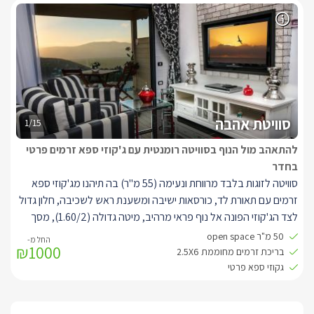
במתחם הגן תיהנו מבריכת זרמים מפנקת מחוממת ומקורה (2.5/6),
פינת ישיבה גדולה המשקיפה לנוף, צמחיית נוי מטופחת, עמדת ברביקיו
מקצועית מאבן ותאורת גן רומנטית.
מתאימה לאירוח זוגות בלבד
סוויטת אהבה
1/15
להתאהב מול הנוף בסוויטה רומנטית עם ג'קוזי ספא זרמים פרטי
בחדר
סוויטה לזוגות בלבד מרווחת ונעימה (55 מ"ר) בה תיהנו מג'קוזי ספא
זרמים עם תאורת לד, כורסאות ישיבה ומשענת ראש לשכיבה, חלון גדול
לצד הג'קוזי הפונה אל נוף פראי מרהיב, מיטה גדולה (1.60/2), מסך
צפייה LCD 32' בסמוך למיטה המחובר ללוויין, מסך צפייה LCD 42'
50 מ"ר open space
₪1000
הניצב בסלון ומחובר ללוויין.
בריכת זרמים מחוממת 2.5X6
פינת ישיבה סלונית הכוללת כורסאות וינטג' ושולחן זכוכית.
גקוזי ספא פרטי
חדר הרחצה מפואר וכולל ראש גשם ענק.
ארון וקיר פסיפס, פינת ישיבה מעוצבת, בר אכילה גדול וכסאות בר,