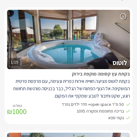
לוטוס
1/19
בקתת עץ קסומה מוקפת בירוק
בקתת לוטוס מציעה חוויית אירוח כפרית ונעימה, עם מרפסת פרטית
המשקיפה אל הנוף הפתוח של הגליל, כבר בכניסה מורגשת תחושת
רוגע, שקט וחיבור לטבע שמקיף את המקום.
חלל הבקתה מעוצב בחמימות ומכיל מיטה קינג סייז רחבה, לצד
50 מ"ר open space+ חדר ילדים נפרד
₪1000
מטבחון נוח (ללא אפשרות בישול) הכולל מכונת קפה ובר מים. פינת
בריכה מחוממת ומקורה 10X5
האוכל מעץ, קמין עצים לימי החורף, פינת ישיבה אינטימית עם ספה,
גקוזי ספא
שידה וטלוויזיה - כולם משתלבים יחד לאווירה ביתית ונינוחה.
במרכז הבקתה ממתין ג’קוזי עגול ומפנק, מוקף חלונות רפלקטיביים