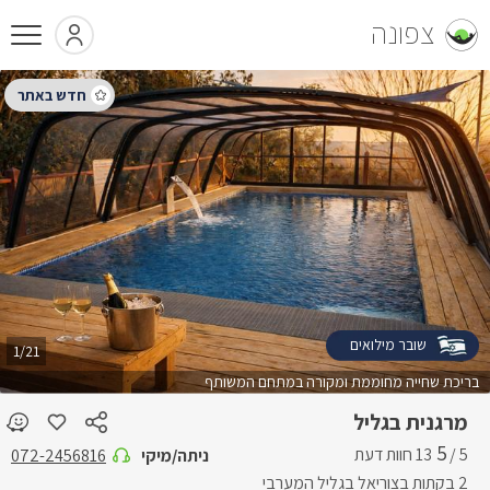
צפונה
שובר מילואים
1/21
בריכת שחייה מחוממת ומקורה במתחם המשותף
מרגנית בגליל
5
5 /
ניתה/מיקי
072-2456816
2 בקתות בצוריאל בגליל המערבי