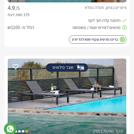
בלב המתחם מחכה בריכת שחייה בנויה, מחוממת ומקורה 
צימרים בצפון, מעלה גמלא
/5
המאפשרת רחצה נעימה בכל עונות השנה. סביב הבריכה תמצאו 
דק עץ מרווח, מיטות שיזוף, שולחן פינג פונג, ערסלים ופינות ישיבה 
החל מ- ₪1100
לצד הבריכה עומד מתחם ספא משותף הכולל ג’קוזי ספא גדול 
וסאונה, ליצירת חוויית פינוק עמוקה ושלווה. בנוסף, תיהנו מ־פינת 
בריכה פרטית וגקוזי ספא לכל יורט
BBQ, אזורי ישיבה נעימים הפזורים ברחבי המתחם, ותחושת מרחב 
השילוב בין טבע ירוק, מתקני ספא, מרחב פתוח ונוף גלילי עוצר 
נשימה , יוצר חוויית חוץ רגועה, מאוזנת ומלאת שלווה, כזו שמלווה 
שובר מילואים
אתכם הרבה אחרי שהחופשה מסתיימת.
מה כלול באירוח?
בהגיעכם לבקתה יחכו לכם מגוון פנוקים, בקבוק יין, חלב, שוקולדים 
, חטיפים  ופירות העונה . בנוסף סבונים ומגבות רחצה 
נעימות.בתוספת תשלום ובתיאום מראש (מול ספק חיצוני) ניתן 
וכן להזמין מגוון טיפולי גוף ועיסויים להשלמת החוויה.
שקד סוויטת בוטיק