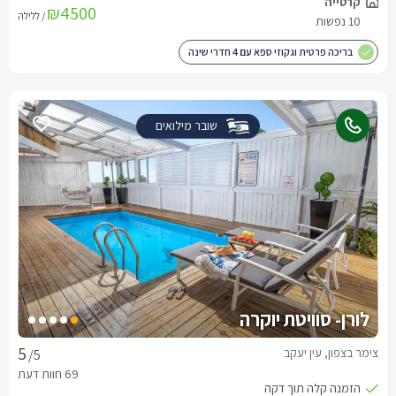
₪4500
/ ללילה
בריכה פרטית וגקוזי ספא עם 4 חדרי שינה
שובר מילואים
לורן- סוויטת יוקרה
צימר בצפון, עין יעקב
/5