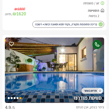
₪1800
₪1620
/ ללילה
בריכה מחוממת מקורה, גקוזי ספא וסאונה יבשה+ רטובה
סוויטת מודרנו
צימר בצפון, אבן מנחם
/5