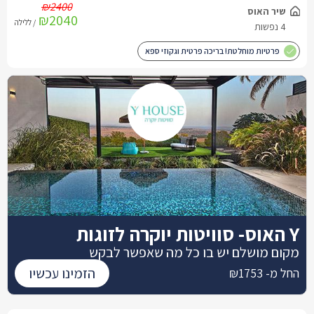
₪2400
שיר האוס
₪2040
/ ללילה
4 נפשות
פרטיות מוחלטת! בריכה פרטית וגקוזי ספא
Y האוס- סוויטות יוקרה לזוגות
מקום מושלם יש בו כל מה שאפשר לבקש
הזמינו עכשיו
החל מ- ₪1753