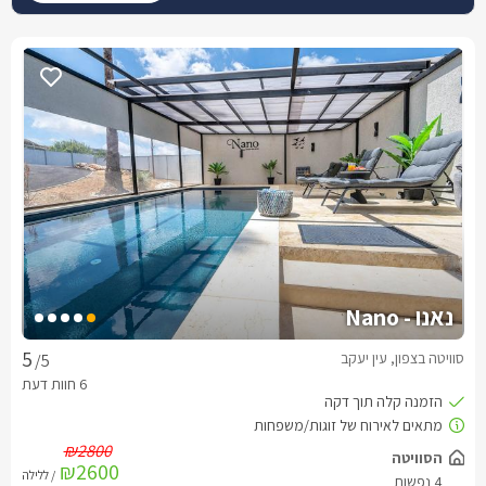
נאנו - Nano
סוויטה בצפון, עין יעקב
/5
₪2800
הסוויטה
₪2600
/ ללילה
4 נפשות