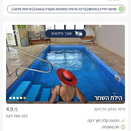
סוויטה יחידה במתחם | בריכה פרטית מחוממת ומקורה (בעונה) | פרטיות מלאה |
מותאם לציבור הדתי
שובר מילואים
הילת השחר
צימר בצפון, עין יעקב
/5