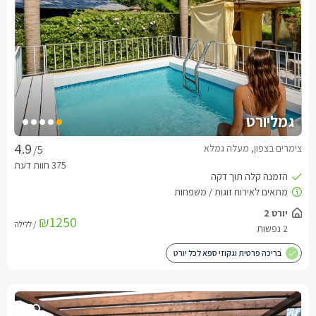
גמליורט
צימרים בצפון, מעלה גמלא
/5
יורט 2
₪1250
/ ללילה
2 נפשות
בריכה פרטית וגקוזי ספא לכל יורט