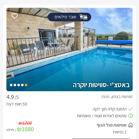
שובר מילואים
באטצ'י -סוויטות יוקרה
סוויטות בצפון, מנות
/5
₪1200
סוויטות מול הנוף
₪1080
/ ללילה
2 נפשות