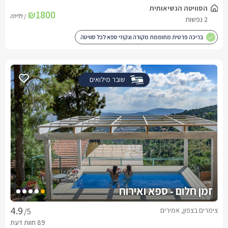
הסוויטה הנשיאותית
₪1800
/ ללילה
2 נפשות
בריכה פרטית מחוממת מקורה וגקוזי ספא לכל סוויטה
שובר מילואים
זמן חלום - ספא ואירוח
צימרים בצפון, אמירים
/5