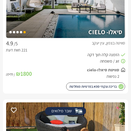
סיאלו- CIELO
סוויטה בצפון, עין יעקב
/5
סוויטת סיאלו-cielo
₪1800
/ ללילה
2 נפשות
בריכה וגקוזי ספא בפרטיות מוחלטת
שובר מילואים