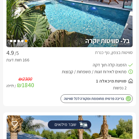
בל- סוויטות יוקרה
סוויטות בצפון, נוף כנרת
/5
₪2300
סוויטת מיכאלה 1
₪1840
/ ללילה
2 נפשות
בריכה פרטית מחוממת ומקורה לכל סוויטה
שובר מילואים