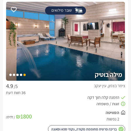
שובר מילואים
מילה בוטיק
צימר בצפון, עין יעקב
/5
הסוויטה
₪1800
/ ללילה
2 נפשות
בריכה פרטית מחוממת מקורה, גקוזי ספא וסאונה