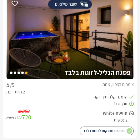
שובר מילואים
פסגת הגליל-לזוגות בלבד
צימרים בצפון, מנות
/5
₪800
סוויטה White
₪720
/ ללילה
2 נפשות
סוויטות מפנקות לזוגות בלבד