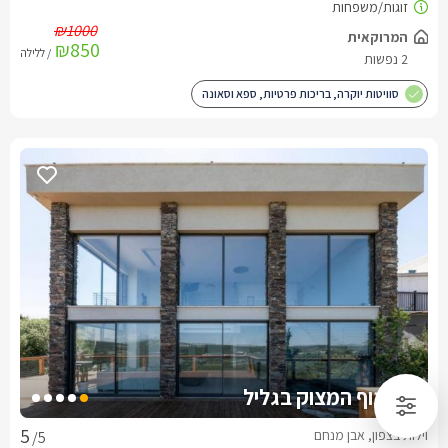
₪1000
המרוקאית
₪850
/ ללילה
2 נפשות
סוויטות יוקרה, בריכות פרטיות, ספא וסאונה
וילה נוף המצוק בגליל
וילות בצפון, אבן מנחם
/5