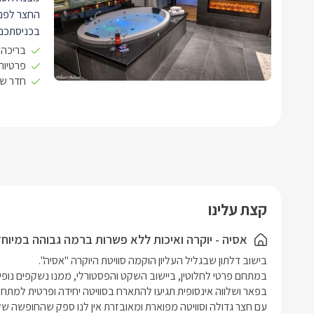
החצר לפני
בכניסתכם 
תקרה גבוה
בריכה 
סלון הסווי
פרטיות
חדר שי
מיוחדות במי
לצד כך, קי
ונטפליקס.
בצידה השני
מרווחת ומפ
לצד המידה 
בהשראת ה
קצת עלינו
חדר הרחצה 
מקלחון זוג
אסיה - יוקרה ואיכות ללא פשרות ברמה גבוהה במיוח
מראה עגול
רחצה רכות 