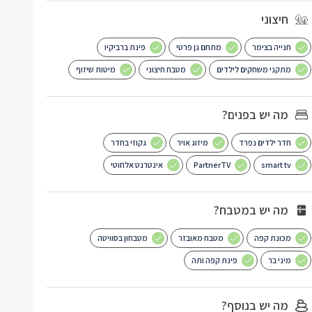
חיצוני
חנייה בצימר
מתחם גן פרטי
פינת ברביקיו
מתקני משחקים לילדים
מטבח חיצוני
מיטות שיזוף
מה יש בפנים?
חדר ילדים נפרד
מיזוג אויר
גקוזי בחדר
smart tv
PartnerTV
אינטרנט אלחוטי
מה יש במטבח?
מכונת קפה
מטבח מאובזר
מטבחון בסוויטה
מיני בר
פינת קפה ותה
מה יש בנוסף?