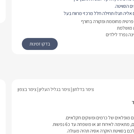
ם הסוויטה.
אליה תגלו תחילה חלל מרכזי מרווח בעל
 במיוחד מרשימה ומפוארת. שם נמצא
פרטית מחוממת ומקורה בחורף
טה עם כורסאות חדישות ומעוצבות,
 מושלמת
נה נפרד לילדים
נן. למולן ג'קוזי פנימי עגול וגדול.
ר טלוויזיה מעוצב עליו תלויה טלוויזיה
חדישה המחוברת לאינטרנט אלחוטי, פרטנר TV
 תחתיה שקוע בקיר קמין חשמלי חדש .
 של הסוויטה ניצבת מיטת קינג סייז
נקת, מוצעת במצעים רכים ומזרן איכותי.
שידות מעוצבות ותואמות בגווני אפור
חלל המרכזי.
צימר בדלתון
צימר בגליל העליון
צימר בצפון
שבסוויטה מרווח ופתוח, ובו שירותים,
י העשוי זכוכית מושחרת, ועמדת כיור עם
ד
ה וארונית עץ גדולה בה יחכו לכם מגבות
ותמרוקים ריחניים.
בנוסף לסוויטה חדר שינה ללינת ילדים, ובו 2 מיטות