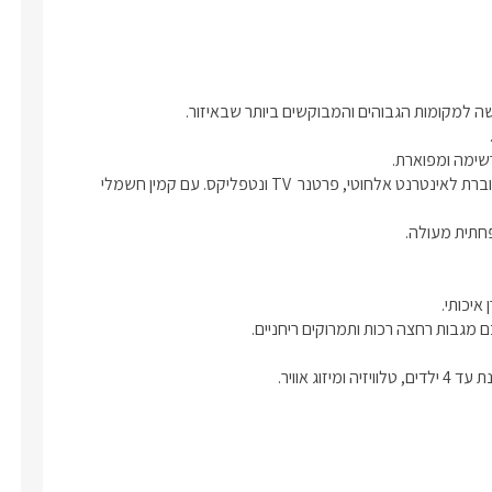
ילדים, טלוויזיה ומיזוג אוויר.
טבח מאובזר ובו כל שתצטרכו על מנת
חה משפחתית מעולה.
בר לארבעה בצמוד אליו.
שם נמצא סלון הסוויטה עם כורסאות מעוצבות, טלוויזיה חדישה המחוברת לאינטרנט אלחוטי, פרטנר  TV ונטפליקס. עם קמין חשמלי 