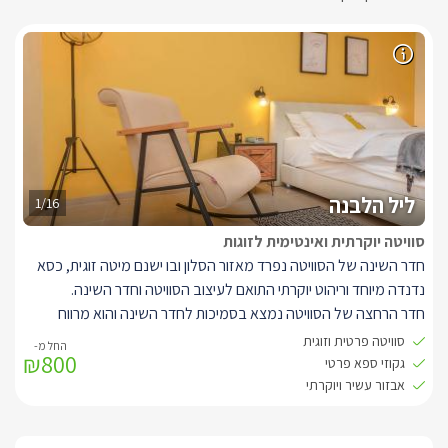
ליל הלבנה
1/16
סוויטה יוקרתית ואינטימית לזוגות
חדר השינה של הסוויטה נפרד מאזור הסלון ובו ישנם מיטה זוגית, כסא
נדנדה מיוחד וריהוט יוקרתי התואם לעיצוב הסוויטה וחדר השינה.
חדר הרחצה של הסוויטה נמצא בסמיכות לחדר השינה והוא מרווח
ומעוצב גם כן וכולל בתוכו מקלחון גדול ומפנק עם שני ראשים ואבזור
סוויטה פרטית וזוגית
₪800
נעים.
גקוזי ספא פרטי
הסוויטה מעוצבת ומאובזרת בטוב טעם עם ריהוט יוקרתי ואבזור עשיר,
אבזור עשיר ויוקרתי
כל מה שצריך לנופש מושלם.
אזור הסלון של הסוויטה ישנה ספה גדולה וכורסאת ישיבה נוחה אל מול