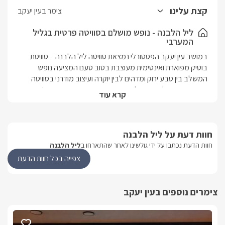
מסך LCD המחובר לערוצי HOT.
קצת עלינו
צימר בעין יעקב
ליל הלבנה - נופש מושלם בסוויטה פרטית בגליל
המערבי
במושב עין יעקב הפסטורלי נמצאת סוויטה ליל הלבנה  - סוויטת 
בוטיק מפוארת ואינטימית מעוצבת בטוב טעם המציעה נופש 
המשלב בין טבע ירוק ומדהים לבין יוקרה ועיצוב מודרני בסוויטה 
המאובזרת בכל הנדרש לנופש איכותי וקסום במיוחד. עם ג'קוזי 
קרא עוד
מושב עין יעקב נמצא בסמיכות לאטרקציות ואתרים תיירותיים רבים 
חוות דעת על ליל הלבנה
ומציע נופים מדהימים המשלבים בין הרים ירוקים וים כחול.
חוות הדעת נכתבו על ידי גולשינו לאחר שהתארחו ב
ליל הלבנה
צפייה בכל חוות הדעת
הסוויטה המפנקת
במתחם הנופש ישנה סוויטה אחת עם חדר שינה נפרד המעניקה 
פרטיות מוחלטת ומתאימה לזוגות שמחפשים שקט ופרטיות וגם 
צימרים נוספים בעין יעקב
הסוויטה מעוצבת ומאובזרת בטוב טעם עם ריהוט יוקרתי ואבזור 