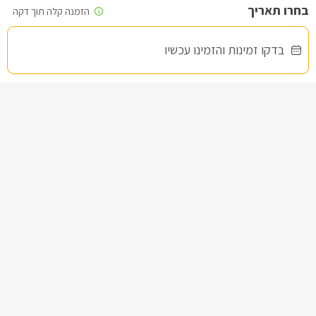
בדקו זמינות והזמינו עכשיו
פברז’ה- סוויטת יוקרה
צימר בצפון, עין יעקב
/5
החל מ- ₪1800
בריכה מחוממת מקורה וגקוזי ספא