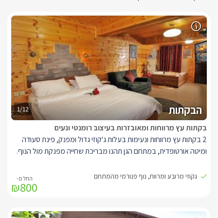
הבקתות
1/12
בקתות עץ מרווחות ומאובזרות בעיצוב רומנטי ונעים
2 בקתות עץ מרווחות ונעימות בעלות ג'קוזי גדול ומפנק, פינת סעודה
ומיטה אורטופדית, במתחם הגן תהנו מבריכת שחייה מפנקת מול הנוף.
בבקתות תיהנו מממיטה זוגית בעלת מזרן אורטופדי איכותי, בגב המיטה
גקוזי מרובע ומרווח, נוף פנורמי מהמתחם
₪800
מטפס קיר בריקים(לבנים) מעוצב ומנורות לילה רומנטיות.
ספת ישיבה נוחה, מסך LCD 37' עם חיבור לערוצי הלוויין, מערכת
קולנוע ביתית, ג'קוזי אינטימי מרובע ומפנק במיוחד, חדר רחצה עם