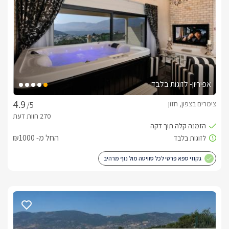
מבט פנים
3 סוויטות מרווחות ושתי בקתות עץ רומנטיות וחמימות. בכל אחת 
מהיחידות תיהנו ממיטה זוגית בעלת מזרן אורטופדי איכותי, מסך 
LCD 37' עם חיבור לערוצי הלוויין, מערכת קולנוע ביתית, פינת 
ישיבה נוחה, חלל מרווח ונעים, ג'קוזי אינטימי ומפנק במיוחד, חדר 
רחצה עם מגבות רכות וסבונים ריחניים, פינת סעודה ומטבחון 
אפיריון- לזוגות בלבד
מאובזר הכולל קומקום חשמלי, פינת תה/קפה, מיקרוגל 
ומקרר. *בסוויטות תיהנו מקומת גלריה רחבה עם מזרן זוגי ושתי 
צימרים בצפון, חזון
/5
מיטות יחיד ללינת הילדים.
החל מ- ₪1000
כלול באירוח
יין משובח מתנה, שוקולדים איכותיים, עוגיות פריכות, חלב, מיץ, מים 
גקוזי ספא פרטי לכל סוויטה מול נוף מרהיב
מינרליים, חלוקי רחצה ונעלי ספא.
מיקום
בסביבת היישוב תוכלו ליהנות ממגוון אטרקציות לילדים ולמבוגרים, 
מסלולי הליכה ומסלולי אופניים, טיולי ג'יפים, רכיבה על סוסים, גישה 