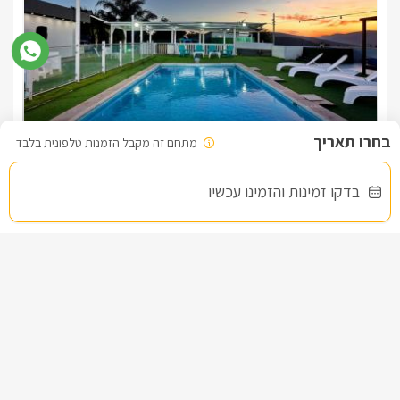
מתחם זה מקבל הזמנות טלפונית בלבד
וילה ויז'ן
צימר בצפון, חזון
/5
בדקו זמינות והזמינו עכשיו
החל מ- ₪3800
וילת נופש מפנקת עם בריכה וספא פרטיים