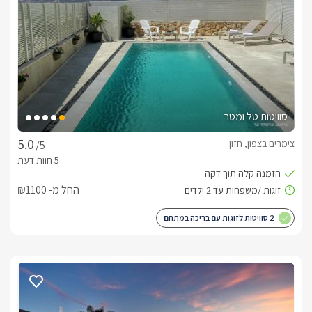
נוחה אל חופי הכנרת (כרבע שעה נסיעה), מסעדות איכותיות ועוד. 
לצפייה במדיניות ותנאי הזמנה -
לחצו כאן
הזמנות טלפוניות בלבד
לפרטים נוספים או שאלות אנחנו פה לשירותכם
בברכה, יצחק/אסתר -
052-9708330
סוויטות טל ומטר
צימרים בצפון, חזון
/5
החל מ- ₪1100
2 סוויטות לזוגות עם בריכה במתחם