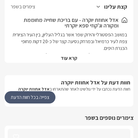
בגדים ומסך LCD נוסף.
קצת עלינו
צימרים בשפר
עוד בבקתה חדר רחצה הכולל מוצרי טואלטיקה, מגבות רכות וחלוקי
רחצה.
אדל אחוזת יוקרה - עם בריכת שחייה מחוממת
ומקורה וג'קוזי ספא יוקרתי
כל אחת מהבקתות ממוזגת היטב ועם חיבור לאינטרנט אלחוטי.
במושב הפסטורלי והירוק שפר אשר בגליל העליון, בין העיר הציורית 
צפת לעיר כרמיאל ובמרחק נסיעה קצר של כ-20 דקות מחופי 
המתחם היפהפה אדל אחוזת יוקרה מתפאר ב 4 בקתות עץ קסומות 
קרא עוד
ורומנטיות המתאימות לאירוח זוגות ולאירוח משפחות, הישוב נמצא 
בגובה של 600 מטר מעל פני הים מול נוף מרהיב של הרים ירוקים 
חוות דעת על אדל אחוזת יוקרה
אורחי המתחם יהנו מחצר מטופחת וירוקה הכוללת בריכת שחייה 
נעימה - מחוממת ומקורה בחודשי החורף ג'קוזי ספא זרמים גדול 
חוות הדעת נכתבו על ידי גולשינו לאחר שהתארחו ב
אדל אחוזת יוקרה
ואיכותי מול הנוף ופינות ישיבה יוקרתיות ומפוארות.
צפייה בכל חוות הדעת
פנים בקתות העץ
צימרים נוספים בשפר
במתחם אדל אחוזת יוקרה ניצבות 4 בקתות עץ זהות ומפנקות עם 
חדר ילדים נפרד כך שהם מתאימות גם לנופש זוגי וגם לחופשה 