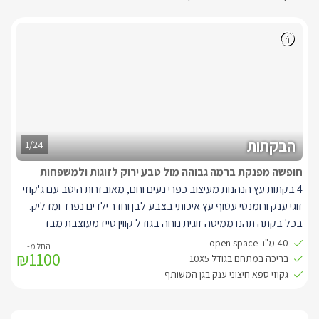
הבקתות
1/24
חופשה מפנקת ברמה גבוהה מול טבע ירוק לזוגות ולמשפחות
4 בקתות עץ הנהנות מעיצוב כפרי נעים וחם, מאובזרות היטב עם ג'קוזי
זוגי ענק ורומנטי עטוף עץ איכותי בצבע לבן וחדר ילדים נפרד ומדליק.
בכל בקתה תהנו ממיטה זוגית נוחה בגודל קווין סייז מעוצבת מבד
קטיפה, מול המיטה ג'קוזי מרובע ענק מחופה עץ לבן ומעליו חלון עם
40 מ"ר open space
₪1100
וילון וינציאני , מסך LCD עם חיבור ל-yes.
בריכה במתחם בגודל 10X5
מטבחון מאובזר הכולל מיני בר, פינת קפה/תה וקומקום חשמלי לצד
גקוזי ספא חיצוני ענק בגן המשותף
המטבח שולחן עגול לסעודת ארבעה, אם תגיעו להתארח עם ילדים
תהנו מחדר ילדים נפרד ומדליק הכולל מיטת קומותיים ומיטת יחיד, ארון