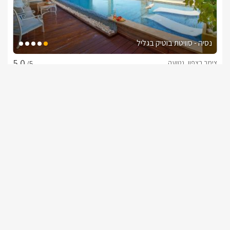
נסיה - סוויטת בוטיק בגליל
צימר בצפון, נטועה
/5
החל מ- ₪2500
מארח אישי צמוד ושירות כיד המלך!