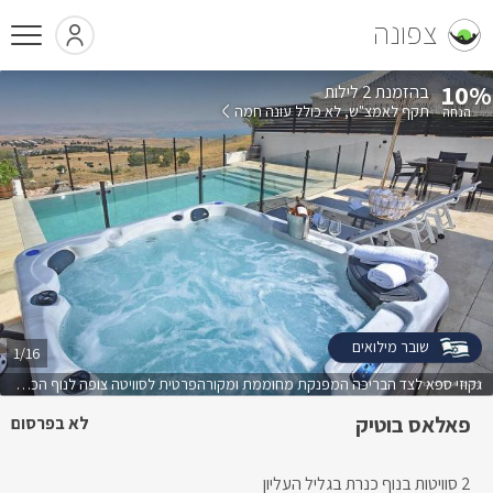
צפונה
10%
בהזמנת 2 לילות
תקף לאמצ"ש
לא כולל עונה חמה
שובר מילואים
1/16
גקוזי ספא לצד הבריכה המפנקת מחוממת ומקורהפרטית לסוויטה צופה לנוף הכנרת
פאלאס בוטיק
לא בפרסום
2 סוויטות בנוף כנרת בגליל העליון