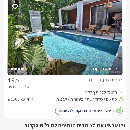
בכניסתכם אל הסוויטה המפנקת תפגשו בסלון ישיבה גדול במיוחד, 
במראה יוקרתי ואצילי, עם ספת קטיפה, כורסאות תואמות וטלוויזיה 
חדישה המחוברת לכבלי YES ואינטרנט אלחוטי. לסלון חלונות 
בסמוך נמצא מטבח מאובזר ומרווח עם משטח "אי" לעבודה עם 
כסאות בר לנוחות המתארחים. בנוסף ניצב שולחן אוכל גדול במיוחד 
הסוויטה כולה מעוצבת בגווני אפור שחור ולבן בשילוב עץ אגוז ובה  
חדר שינה מפנק  חדר רחצה אינטימי .הכולל תמרוקי רחצה , מגבות 
וסבונים.
בל- סוויטות יוקרה
צימרים בצפון, נוף כנרת
/5
איזור החוץ הפרטי
ביציאתכם אל החצר המפנקת והפרטית של הסוויטה תחכה לכם 
הבריכה הפרטית- מגודרת וקסומה (מחוממת ומקורה בחודשי 
החל מ- ₪1500
בסמוך לבריכה המפנקת ניצב ג'קוזי ספא מרווח ממנו ניתן להשקיף 
בריכה פרטית מחוממת ומקורה לכל סוויטה
עוד תמצאו בחצר שולחן אוכל גדול במיוחד ובסמוך לו עמדת 
גלו עכשיו את הצימרים הזמינים לסופ"ש הקרוב