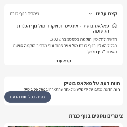
קצת עלינו
צימרים בנוף כנרת
פאלאס בוטיק - אינטימיות ויוקרה מול נוף הכנרת
הקסומה
בגליל העליון בנוף כנרת מול אוויר פתוח ונוף מרהיב הוקמה סוויטת 
הסוויטה הקסומה בנויה ומפוארת, חדישה ומעוצבת בטוב טעם. 
קרא עוד
 חדר שינה זוגי ופרטי עם  חדר רחצה נפרד, סלון ומטבח מרווחים 
חוות דעת על פאלאס בוטיק
בנוף כנרת שבגליל העליון הוקמה סוויטת אירוח חדשה ופרטית 
לחלוטין, עם ג'קוזי פרטי ובריכת אינטימית מחוממת ומקורה בחודשי 
חוות הדעת נכתבו על ידי גולשינו לאחר שהתארחו ב
פאלאס בוטיק
צפייה בכל חוות הדעת
ביציאתכם מהסוויטה אל החצר הפרטית תגלו נוף מפואר ופתוח של 
הכנרת, בריכה בנויה מחוממת ומקורה בחורף, וג'קוזי ספא.
צימרים נוספים בנוף כנרת
הסוויטה