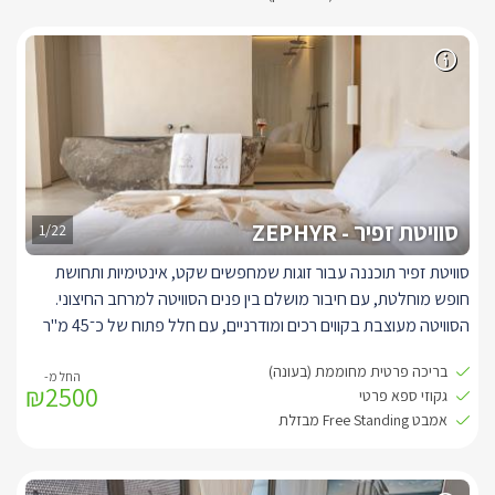
סוויטת זפיר - ZEPHYR
1/22
סוויטת זפיר תוכננה עבור זוגות שמחפשים שקט, אינטימיות ותחושת
חופש מוחלטת, עם חיבור מושלם בין פנים הסוויטה למרחב החיצוני.
הסוויטה מעוצבת בקווים רכים ומודרניים, עם חלל פתוח של כ־45 מ"ר
היוצר אווירה נעימה, רגועה ומזמינה.
בריכה פרטית מחוממת (בעונה)
בחלל הפנימי תיהנו ממיטה זוגית רחבה ונוחה במיוחד, ומאמבט Free
₪2500
גקוזי ספא פרטי
Standing יוקרתי מבזלת, הממוקם כך שיאפשר חוויית רחצה זוגית
אמבט Free Standing מבזלת
מושלמת באווירת ספא. חדר הרחצה כולל מקלחון זוגי, אבזור רחצה
איכותי, מגבות רכות וחלוקי רחצה להשלמת תחושת הפינוק.
המטבחון המאובזר מאפשר שהות נוחה ורגועה, עם מכונת קפה