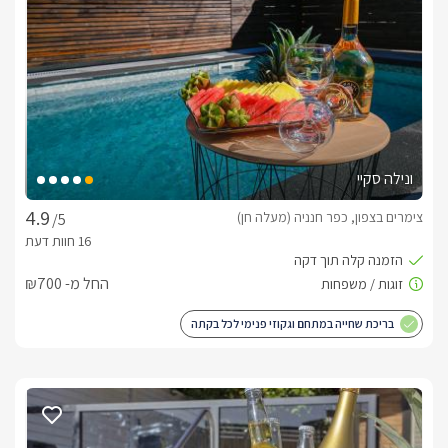
מה תמצאו בסוויטות?
במתחם שתי סוויטות זפיר ונייסה, זהות ברמת הפינוק והאיכות, זפיר 
- 45 מ״ר . נייסה - 41 מ״ר, הבנויות כחלל פתוח ומואר. העיצוב 
מודרני, רגוע ומדויק, עם קווים נקיים וחומרים טבעיים היוצרים תחושת 
אזור שינה אלגנטי עם מיטה זוגית רחבה בגודל KING SIZE (180 
ונילה סקיי
אמבט Free Standing מבזלת טבעית – פריט ייחודי המכניס 
צימרים בצפון, כפר חנניה (מעלה חן)
/5
מיזוג אוויר ונוחות מלאה לאורך כל עונות השנה
החל מ- ₪700
בריכת שחייה במתחם וגקוזי פנימי לכל בקתה
מתחם החוץ הפרטי
לכל סוויטה מתחם חוץ פרטי, אינטימי ומוצנע, המהווה את לב החוויה 
בריכה פרטית ,בגודל 7×3.3 מ’ ובעומק 1.37 מ’, מחוממת ל־32 