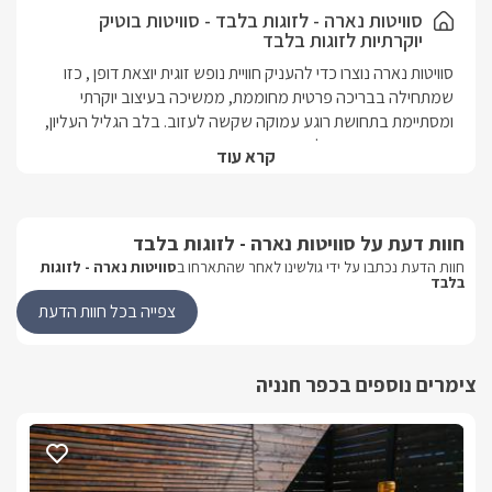
מהסוויטה ישנה יציאה פרטית וישירה למתחם החוץהמקורה בחלקו, שם
סוויטות נארה - לזוגות בלבד - סוויטות בוטיק
יוקרתיות לזוגות בלבד
מחכה לכם בריכה פרטית מחוממת ולצידה ספא זרמים מפנק, וכן
מטבח חוץ עם פינת ברביקיו ומיטות שיזוף המאפשרים ליהנות מרגעי
סוויטות נארה נוצרו כדי להעניק חוויית נופש זוגית יוצאת דופן , כזו 
רוגע ופינוק בכל שעה של היום.
שמתחילה בבריכה פרטית מחוממת, ממשיכה בעיצוב יוקרתי 
ומסתיימת בתחושת רוגע עמוקה שקשה לעזוב. בלב הגליל העליון, 
בכפר חנניה הפסטורלי והשקט, שוכנות שתי סוויטות בוטיק 
קרא עוד
אינטימיות, המיועדות לזוגות בלבד ומציעות פרטיות מלאה, שקט 
כאן כל פרט נבחר בקפידה , מהעיצוב הנקי והאלגנטי, דרך מתחם 
חוות דעת על סוויטות נארה - לזוגות בלבד
החוץ הפרטי עם הבריכה המחוממת והג’קוזי, ועד האווירה הכללית 
שמזמינה לעצור, לנשום ולהתמסר לזמן איכות זוגי אמיתי. סוויטות 
חוות הדעת נכתבו על ידי גולשינו לאחר שהתארחו ב
סוויטות נארה - לזוגות
בלבד
נארה הן הבחירה המושלמת לזוגות שמחפשים חופשה רומנטית, 
צפייה בכל חוות הדעת
סוויטות נארה ממוקמות בכפר חנניה שבגליל העליון , אזור שקט, 
ירוק ומבוקש, המאפשר ליהנות גם מפרטיות מלאה וגם מקרבה 
צימרים נוספים בכפר חנניה
המיקום האידיאלי מאפשר לשלב בין חופשה אינטימית בסוויטה לבין 
יציאה לטיולים וחוויות בגליל – בקצב שלכם.