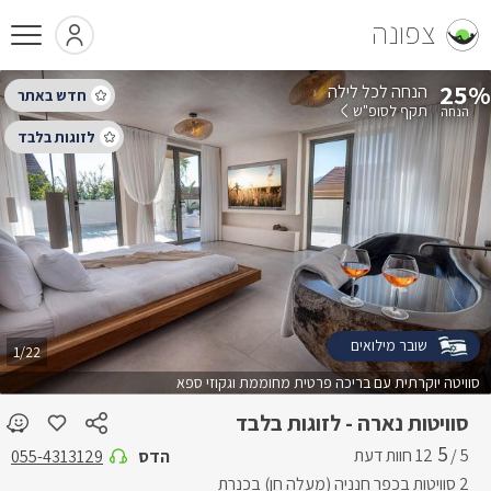
צפונה
25%
הנחה לכל לילה
תקף לסופ"ש
שובר מילואים
1/22
סוויטה יוקרתית עם בריכה פרטית מחוממת וגקוזי ספא
סוויטות נארה - לזוגות בלבד
5
5 /
הדס
055-4313129
2 סוויטות בכפר חנניה (מעלה חן) בכנרת