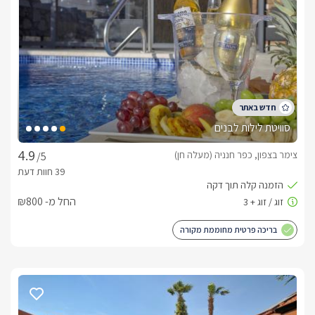
סוויטת לילות לבנים
מה כלול באירוח?
צימר בצפון, כפר חנניה (מעלה חן)
/5
כדי שתוכלו להתחיל את החופשה המהנה, מחכים לכם פינוקים 
החל מ- ₪800
בריכה פרטית מחוממת מקורה
בתיאום מראש ובתשלום נפרד ניתן להזמין ארוחת בוקר חלומית 
לסוויטה.
ארוחות