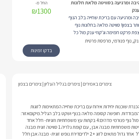
יבה ומרגיעה בסוויטה מלאת חלונות
₪1300
ענק
יבה ומרגיעה עם בריכת שחייה בלב הנוף
תר בצפון! סוויטה מלאה בחלונות נוף
פת פרקט חמימה וג'קוזי ענק מול כל
לרשותכם מיטה זוגית גדולה, מטבחון
ענק, נוף פנורמי, מרפסת פרטית
פה נפתחת למיטה זוגית. הסוויטה
מפלס העליון של המתחם.
צימרים באמירים
צימרים בגליל העליון
צימרים בצפון
קצת עלינובמושב אמירים על צלע הר מול נוף קסום של הרי הגליל והכנרת שוכנות יחידות אירוח עם בריכת שחייה המתאימות לזוגות 
ומשפחות. רומנטיקה, פרטיות ואווירת רוגע שעוטפת את בקתות העץ המבודדות. חופשה קסומה מלאה בנוף ושקט בלב הגליל.מיקוםאזור: 
גליל עליוןיישוב: אמיריםמספר יחידות/ סוג מבנה10 סוויטות מדהימות מול נוף פנורמי מדהים:4 בקתות עץ משפחתיות וזוגיות- חלל אחד 
(open space)1 בקתת עץ משפחתית חדר שינה נפרד מהסלון.2 סוויטות משפחתיות מבנה אבן , עם קומת גלריה.1 סוויטה זוגית מבנה 
אבן, חלל אחד (open space).דירת נופש משפחתית- מבנה אבן חלל  אחד גדול מתאים לזוג +2 ילדיםדירת נופש זוגית- מבנה אבן חלל 