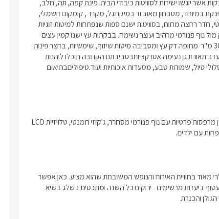
אחד.בסיס האירוחלינה. בתיאום מראש ניתן להזמין ארוחות בוקר מפנקות אשר יוגשו ישירות לסוויטות כיבודי הבית: פינת קפה, תה, חלב, 
מיץ וסלסלת פירות.פינוקים בסוויטות: בסוויטות תהנו מ: מיטה זוגית מפנקת במיוחד, מטבחון מאובזר במיקרוגל, מקרר , קומקום חשמלי, 
פינת אוכל,מסך LCD המחובר ללוין (yes) ולנגן DVD, אינטרנט אלחוטי, חדר רחצה מרווח, בסוויטות ישנם ספות שנפתחות למיטות זוגיות 
להלנת הילדים, לכל סוויטה מרפסת עם פינת ישיבה וג'קוזי זוגי מפנק מול נוף פנורמי מרהיב ועוצר נשימה. בבקתות עץ ישנו קמין עצים 
לאווירה הרומנטית של החורף. במתחם הסוויטות תהנו:בריכת שחייה 30 מ"ר  מחופה דק עץ ומסביבה מיטות שיזוף, שימשיות, בחצר פינות 
ישיבה רבות , ריהוט גן מפנק, שולחן פינג פונג, פינת אוכל , בשעות הערב תאורת גן נעימה.אטרקציותבסביבתנו הקרובה תוכלו ליהנות 
מאטרקציות דוגמת טיולי ג'יפים, רכיבה על סוסים, יקבים, קיאקים, מסלולי טיול, שמורות טבע, מסעדות איכותיות ועוד.טיפוליםבתיאום 
5 סוגי יחידות אירוח: דירות משפחתיות וזוגיות,בקתות עץ וסוויטות. לכולן מרפסות פרטיות עם נוף פנורמי מסחרר, ג'קוזי רומנטי, טלויזיית LCD 
ות עם ילדים. 
מושב אמירים המפורסם השוכן בגליל העליון, הינו כפר צמחוני ופופולרי מאוד בחוויית האירוח והנופש המשובחת שהוא מציע. כאן אפשר 
לשלב בין איכות חיים אמיתית לבין רוגע ואוויר צלול ובריא. האזור כולו עטוף ביערות מרשימים - ירוקים כל השנה ומתכסים בשלג בשיא 
גולן והכנרת.