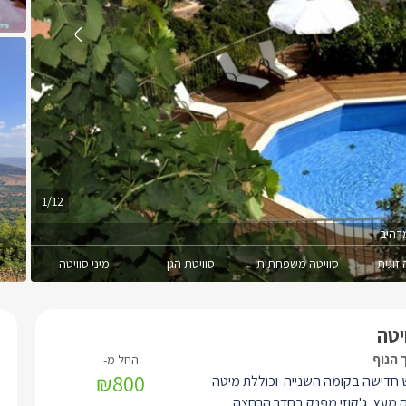
1/12
רהיב
 זוגית
סוויטה משפחתית
סוויטת הגן
מיני סוויטה
יטה
 הנוף
₪800
 חדישה בקומה השנייה וכוללת מיטה
לה מעץ, ג'קוזי מפנק בחדר הרחצה