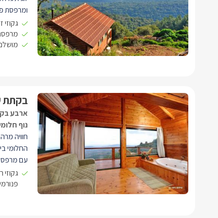
ומרפסת פר
מתאימה לז
גקוזי ז
חוויה מרה
מרפסת 
מושלם 
החלומי ביו
בקתת ע
ארבע בקת
נוף חלומי
חוויה מרה
החלומי בי
עם מרפסת 
לזוגות והן
גקוזי ר
ג'קוזי ענק
פנורמי,