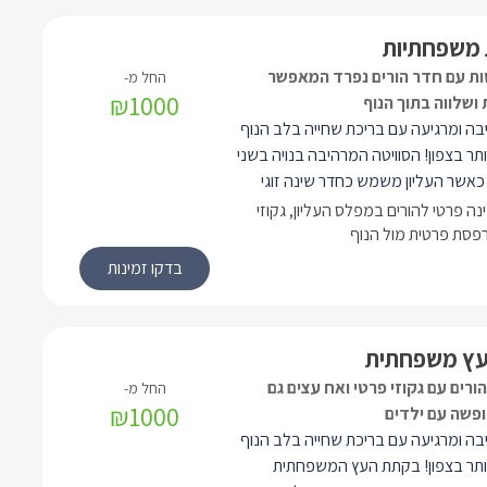
ת משפחתיות
טות עם חדר הורים נפרד המאפשר
₪1000
 ושלווה בתוך הנוף
יבה ומרגיעה עם בריכת שחייה בלב הנוף
תר בצפון! הסוויטה המרהיבה בנויה בשני
כאשר העליון משמש כחדר שינה זוגי
 כולו מעץ, ואילו התחתון כולל סלון גדול
נה פרטי להורים במפלס העליון, גקוזי
חות למיטות עבור הילדים) ומטבח. בכל
מרפסת פרטית מול הנוף
רחצה מפנק והנוף כמובן שנכנס פנימה
החלונות.
ץ משפחתית
ורים עם גקוזי פרטי ואח עצים גם
₪1000
פשה עם ילדים
יבה ומרגיעה עם בריכת שחייה בלב הנוף
ותר בצפון! בקתת העץ המשפחתית