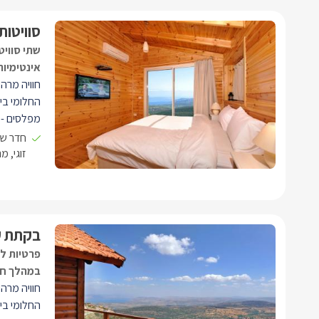
סוויטו
שתי סווי
אינטימיות
חוויה מרה
החלומי ביו
מפלסים - 
מפנק הבנוי
חדר שי
(ספות נפת
זוגי, 
מפלס חדר 
מבעד לכל 
בקתת ע
פרטיות לה
במהלך חו
חוויה מרה
החלומי בי