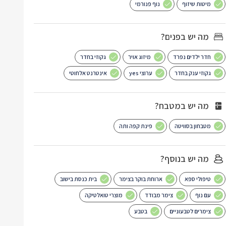
מיטות שיזוף
נוף פנורמי
מה יש בפנים?
חדר ילדים נפרד
מיזוג אויר
גקוזי בחדר
גקוזי ענק בחדר
ערוצי yes
אינטרנט אלחוטי
מה יש במטבח?
מטבחון בסוויטה
פינת קפה ותה
מה יש בנוסף?
טיפולי ספא
ארוחת בוקר בצימר
בית כנסת בישוב
עם נוף
צימר מבודד
מוצרי טואלטיקה
צימרים לטבעוניים
בטבע