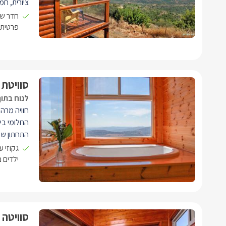
ציורית, חמ
המרשים. ה
חדר שי
זוגי רומנט
פרטית 
נפתחת ליל
סוויטת 
לנוח בתוך
חוויה מרה
החלומי בי
התחתון של
כאן תיהנו 
גקוזי 
אירוח (לל
ילדים 
זוגית, ג'ק
סוויטה 