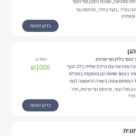
ימה ומרגיעה, שוכנת כמובן מול הנוף
בקתה נחלקת לשני חדרים - חדר שינה
נה נפרד , גקוזי בחדר, מרפסת נוף
י וחלל מרכזי בו נמצאים הסלון (עם ספה
ומיוחדת
דים), מטבחון ומרפסת נוף משגעת.
הגן
 הנוף בלוין נוף מרהיב
₪1000
יבה ומרגיעה עם בריכת שחייה בלב הנוף
ותר בצפון! סוויטת הגן ממוקמת במפלס
 המתחם וצופה בשורה הראשונה לנוף.
מחלל פנים גדול ומואר הנחלק לשני חללי
ענק מול הנוף, מרפסת נוף פרטית, חדר
א הפרדה ביניהם). במרכז הצימר מיטה
נפרד
וזי הפונה לנוף ומרפסת גדולה.
זוגית