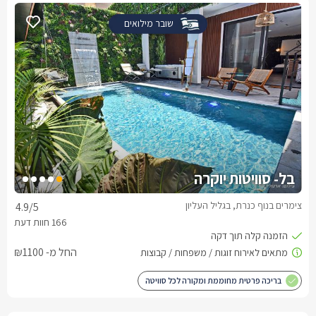
שובר מילואים
בל- סוויטות יוקרה
צימרים בנוף כנרת, בגליל העליון
4.9
/5
החל מ- ₪1100
בריכה פרטית מחוממת ומקורה לכל סוויטה