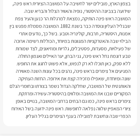
בצפון הארץ, מובילים ישר לחשיבה על המושבה הציורית ראש פינה,
שידועה בצביונה ההיסטורי, נופיה והאוויר הצלול והבריא שבה.
המושבה ראש פינה הותיקה, נמצאת למרגלות הר כנען והעיר צפת
שבגליל העליון ונוסדה כבר בשנת 1882. המושבה מסמלת מפגש בין
אמנות, היסטוריה, תרבות, קולינריה וטבע. בשל כך, נודעים אתרי
הבילוי שבה והאטרקציות המגוונות במיוחד, הכוללות רשימה ארוכה
של פעילויות, מסעדות, פסטיבלים, גלריות ומוזיאונים, לצד שמורות
טבע דוגמת נחל ראש פינה, גני הברון, יער האיילים ואגמון החולה.
ללא ספק, כאן תוכלו לא רק לנפוש, אלא פשוט לחגוג את החופש.
המגיעים אל צימרים בראש פינה, נהנים בכל עונות השנה מאווירה
שונה ומיוחדת, שאפילו מזכירה קצת את אירופה. החזות העתיקה
והאותנטית של המושבה, שחלקה הגדול נשמר בצורתו ובחומרי הגלם
המקוריים שבנו את המושבה ומלווים בהיסטוריה עשירה ומרתקת.
צימרים בראש פינה, כמו גם הבתים ברחבי המושבה, בנויים באופן
ציורי המאפיין שלווה נפלאה לחופשות. ראש פינה ידועה בשל האירוח
הכפרי שבה ונחשבת למובילה בענף הצימרים בגליל העליון.