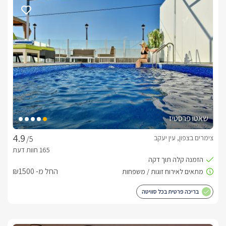
בנוסף לרשותכם ג'קוזי רומנטי ומחמם לצד המיטה, שתייה חמה 
חופשית ומצעי פוך יוקרתיים. 
כלול באירוח
לינה + פינוקים. בסוויטה יונחו בקבוק יין איכותי, שוקולדים, פירות 
העונה, ערכת קפה/תה, חלוקי רחצה רכים, נעלי ספא, מגבות פנים 
וידיים, תמרוקי רחצה וסבונים ריחניים, כובעי רחצה, ליפות.
שאטו פרסטיז
חשוב לדעת
צימרים בצפון, עין יעקב
/5
*בריכת שחייה גדולה ומחוממת 3.5 X 7 מטר הבריכה עומד בתקן 
הבטיחות המחמיר ביותר כולל גידור למניעת כניסה של ילדים ללא 
החל מ- ₪1500
*טלוויזיה ענקית במתחם החיצוני 65 אינץ, מיני בר, מערכת ישיבה 
בריכה פרטית בכל סוויטה
*מתחם מבודד ופרטי לחלוטין ללא יחידות נוספות ליד. המתחם 