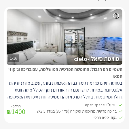
סוויטת סיאלו-cielo
1/16
השמיים הם הגבול: החופשה הפרטית המושלמת, עם בריכה וג'קוזי
ספא!
בסוויטה תיהנו מ: רמת גימור גבוהה ואיכותית ביותר, עיצוב מודרני וריהוט
אלגנטי ונוח במיוחד. לרשותכם חדר אורחים נוסף הכולל מיטה זוגית
גדולה ומיזוג אוויר. בחלל המרכזי תיהנו ממיטה זוגית איכותית המשקיפה
אל הבריכה והגן. מול המיטה ישנו ג'קוזי מרובע מפנק, מעוטר בספוטים
50 מ"ר open space
₪1400
צבעוניים, מסך LCD ענק, המחובר לכבלים (hot), מערכת קולנוע
בריכה פרטית מחוממת ומקורה (עד ° 35) בגודל 7X3.5
ביתית ונגן DVD, WIFI חופשי ברחבי המתחם, חדר רחצה ענק ומרהיב
גקוזי ספא פרטי
עם מקלחון זכוכית ו-2 ראשי גשם לפינוק מושלם, פינת ישיבה