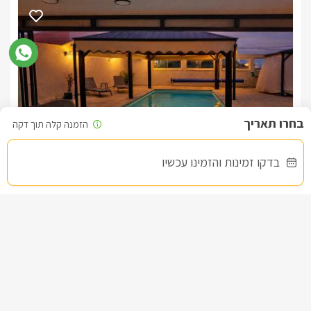
ביטול חינם בהזמנה זו יהיו לפי התנאים המוצגים בטופס ההזמנה 
ביטול חינם 14 ימים לפני מועד ההזמנה בטופס אישור ההזמנה, 
למעט חגים וחודשי הקיץ יולי אוגוסט. ביטול חינם 21 ימים לפני מועד 
**ביטול הזמנה מתבצעת ע''י שיחה טלפונית לבעל הבית במספר 
במידה וביטל הלקוח את ההזמנה עד 72 שעות ממועד ההזמנה 
בדקו זמינות והזמינו עכשיו
שרדונה- Chardonnay
ובהתאם לתנאים המצוינים בטופס ההזמנה, יחויב המזמין בערך 
צימר בצפון, עין יעקב
/5
ביטול ההזמנה פחות מ-72 שעות בטרם תאריך ההגעה המצוין, 
במקרה של אי הגעה ללא כל הודעה מוקדמת יחויב הלקוח במלוא 
החל מ- ₪1500
**אישור ההזמנה הסופי הינו בכפוף לקבלת כרטיס אשראי 
בריכה פרטית וגקוזי ספא פרטיים לסוויטה