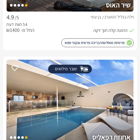
שיר האוס
וילה בגליל המערבי, בן עמי
/5
החל מ- ₪1400
פרטיות מוחלטת! בריכה פרטית וגקוזי ספא
שובר מילואים
אחוזת רפאליס