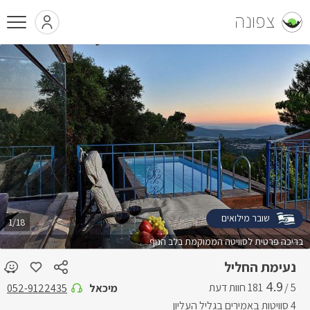
צפונה
שובר מילואים
1/18
בריכה פרטית לסוויטה הממוקמת בלב הנוף
נעימת החליל
4.9
5 /
מיכאל
052-9122435
4 סוויטות באמירים בגליל העליון