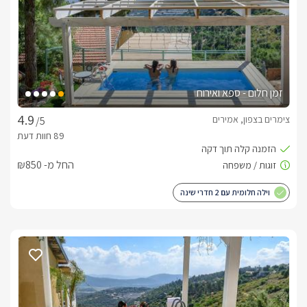
קפה, קומקום חשמלי ופינת קפה ותה. מתוך הסוויטות ניתן להבחין 
בחלונות הגדולים המשקיפים אל הנוף המדהים שנראה היטב 
ומכניסים את החוץ פנימה ומעניקים לסוויטה תחושה של טבע פראי 
בסוויטת מונרו ופיקולו תהנו חדר שינה נפרד מהחלל המרכזי, בנוסף 
תמצאו בריכה פרטית וג'קוזי. בסוויטה הלבנה והקלאסית ישנו קמין 
זמן חלום - ספא ואירוח
גז מחמם ונעים.בסוויטה הלבנה - הבריכה הפרטית מחוממת 
בחודשי החורף
צימרים בצפון, אמירים
/5
מתחם החוץ
החל מ- ₪850
לכל סוויטה ישנו מתחם חוץ נפרד מטופח ונעים. בסוויטה הלבנה 
ישנה בריכת שחיה פרטית לסוויטה ובנוסף ג'קוזי פרטי במרפסת 
וילה חלומית עם 2 חדרי שינה
וסאונה.בסוויטת מונרו ישנו ג'קוזי ספא פרטי ענק ומרווח מול הנוף 
עטוף בצמחייה ירוקה ובריכה פרטית.בנוסף לכל סוויטה מתחם חוץ 
פרטי ובו ישנה פינת ישיבה, מיטות שיזוף ונוף מרהיב במיוחד שלא 
הבריכות מחוממות רק בחודשי החורף
כלול באירוח