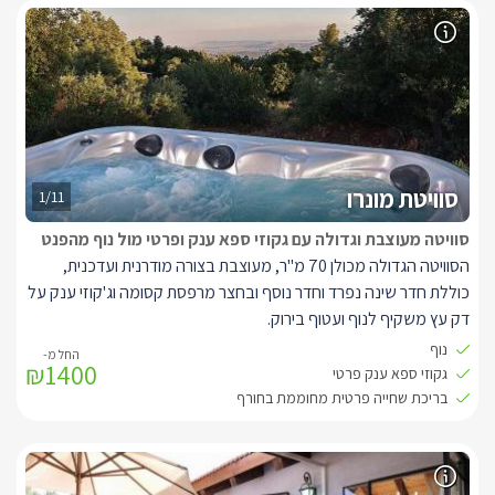
smart tv עם חיבור לערוצי YES, מטבחון מאובזר ובו בר ישיבה מעוצב
וכולל מקרר, מכונת קפה, קומקום חשמלי ומיקרוגל. בסוויטה גופי
תאורה מעוצבים ומודרניים וילונות יפים המשמשים גם להצללה איכותית,
חלונות גדולים מהם נשקף נוף והרבה ירוק ויציאה ישירה לבריכה
הפרטית.
לסוויטה ישנה בריכה פרטית ואזור חוץ המשקיף אל נוף מוריק וג'קוזי (לא
ספא) במרפסת.
סוויטת מונרו
1/11
סוויטה מעוצבת וגדולה עם גקוזי ספא ענק ופרטי מול נוף מהפנט
הסוויטה הגדולה מכולן 70 מ"ר, מעוצבת בצורה מודרנית ועדכנית,
כוללת חדר שינה נפרד וחדר נוסף ובחצר מרפסת קסומה וג'קוזי ענק על
דק עץ משקיף לנוף ועטוף בירוק.
סוויטה גדולה במיוחד בעלת חדר שינה גדול, עם מיטה זוגית ענקית
נוף
₪1400
בגודל קינג סייז, וריהוט מרשים, בסוויטה גופי תאורה ומנורות מרשימות
גקוזי ספא ענק פרטי
ומעוצבות, אזור הסלון גדול מאוד ובו ספת ישיבה נוחה ומאובזר היטב עם
בריכת שחייה פרטית מחוממת בחורף
פרטי נוי רבים , פינת אוכל בגוונים בהירים, מסך smart tv עם חיבור
לערוצי YES, בסוויטה ספרים לעיון וקריאה, המטבחון מאובזר היטב עם
מקרר, מיקרוגל, קומקום חשמלי ופינת קפה ומכונת אספרסו, לסוויטה יש