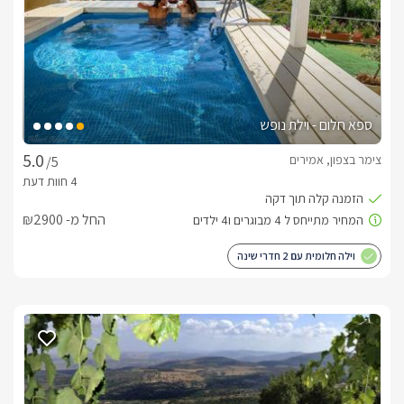
האירוח במתחם כולל פינוקים רבים שיהפכו לכם את החופשה 
ליוקרתית יותר.בקבוק יין משובח, כיבודים מפנקים, קפסולות קפה, 
חלב, מים מינרלים, עוגיות, שוקלדים, מעדני חלב, גרנולה, סבונים, 
לסוויטה הקלאסית מתחם ספא פרטי עם סאונה יבשה וגקוזי ספא 
ספא חלום - וילת נופש
גדול
צימר בצפון, אמירים
/5
ארוחות ועיסויים
החל מ- ₪2900
וילה חלומית עם 2 חדרי שינה
* טיפולים ועיסויים מקצועיים.
מיקום ואטרקציות
אמירים נמצאת במיקום טוב ואסרטגי בגליל, ממנה אפשר לצאת 
למבחר גדול של אטרקציות. הישוב עצמו נמצא ממש בתוך שמורת 
טבע יפהפיה ועטוף בהמון ירוק ושקט.במרחק של חצי שעה תוכלו 