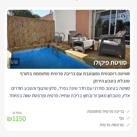
סוויטת פיקולו
1/11
סוויטה רומנטית ומעוצבת עם בריכה פרטית מחוממת בחורף
טובלת בטבע הירוק
סוויטה בעיצוב מודרני עם חדר שינה נפרד, סלון שהנוף והטבע חודרים
אליו, מטבחון מאובזר ובחוץ בריכת שחייה פרטית ומרפסת שווה במיוחד.
סוויטה מעוצבת בעיצוב מודרני ומאובזרת בטוב טעם, בה תוכלו למצוא
בריכה פרטית מחוממת
₪1150
חדר שינה נפרד מאזור הסלון ובו מיטה זוגית נעימה וריהוט איכותי הוא
נוף
מואר בתאורה רומנטית ונעימה. חדר רחצה מאובזר ומרווח עם דוש ראש
מרפסת פרטית
גשם מפנק, אזור סלון מעוצב ופתוח ובו ספת ישיבה גדולה אל מול מסך