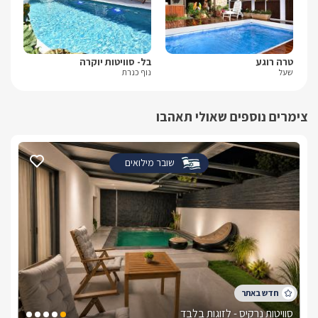
טרה רוגע
בל- סוויטות יוקרה
פסג
שעל
נוף כנרת
מנו
צימרים נוספים שאולי תאהבו
שובר מילואים
סוויטות נרקיס - לזוגות בלבד