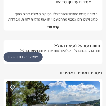
אמירים עם נוף מדהים
עץ פרטית עם מיטות שיזוף ופינת ישבה ובה גקוזי וסאונה פרטיים
רומנטיים וקסומים.
בישוב אמירים המיוחד והפסטורלי, במיקום מושלם וקסום בתוך 
מטע זיתים ירוק, נמצא מתחם עם 4 סוויטות פרטיות לזוגות, מבודדות 
קרא עוד
לכל סוויטה פינוק ומיוחדות משלה עם מתחם חוץ פרטי ואינטימי מול 
טבע ירוק ופסטורלי שימלא לכם את המצברים והאנרגיות עד 
לחופשה הבאה, בואו לחופשה מפנקת בנעימת החליל ותתמכרו 
חוות דעת על נעימת החליל
בסביבת הישוב והמתחם תמצאו מגוון מסלולי הליכה נעימים, 
חוות הדעת נכתבו על ידי גולשינו לאחר שהתארחו ב
נעימת החליל
צפייה בכל חוות הדעת
לא ניתן להזמין לילה 1 בסופ"ש אלא בתיאום טלפוני מול המארח .
צימרים נוספים באמירים
פנים הסוויטות
במתחם נעימת החליל תמצאו 4 סוויטות פרטיות, מפנקות, מעוצבות 
בכל סוויטה ישנה מיטה זוגית ענקית ומפנקת, מסך smart tv עם 
חיבור לערוצי הלווין yes, מערכת ישיבה סלונית מעוצבת ונוחה חדר 
רחצה מרווח ומהודר , מטבחון מאובזר עם מיקרוגל, מקרר, מכונת 