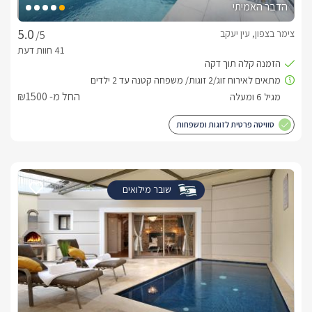
הדבר האמיתי
צימר בצפון, עין יעקב
/5
החל מ- ₪1500
סוויטה פרטית לזוגות ומשפחות
שובר מילואים