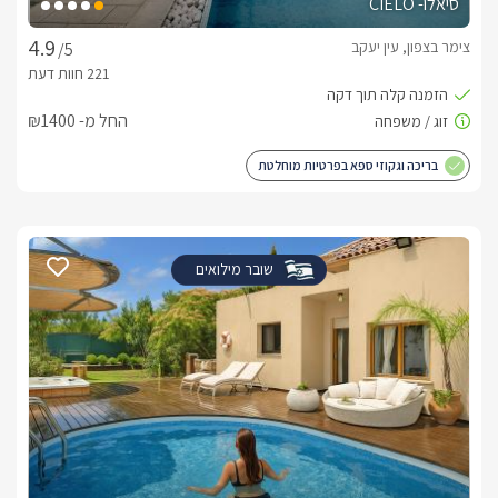
סיאלו- CIELO
צימר בצפון, עין יעקב
/5
החל מ- ₪1400
בריכה וגקוזי ספא בפרטיות מוחלטת
שובר מילואים