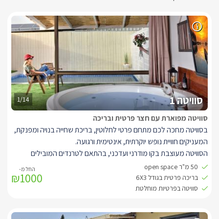
סוויטה 1
1/14
סוויטה מפוארת עם חצר פרטית ובריכה
בסוויטה מחכה לכם מתחם פרטי לחלוטין, בריכת שחייה בנויה ומפנקת,
המעניקים חוויית נופש יוקרתית, אינטימית ורגועה.
הסוויטה מעוצבת בקו מודרני ועדכני, בהתאם לטרנדים המובילים
בעולם העיצוב, מאובזרת ברמה גבוהה ומוקפת גדר איכותית לשמירה
50 מ"ר open space
₪1000
מרבית על פרטיות האורחים.
בריכה פרטית בגודל 6X3
בחלל הפנים תיהנו ממיטה זוגית מפנקת, שידות תואמות משני צידיה,
סוויטה בפרטיות מוחלטת
ספה איכותית וג'קוזי עגול וגדול הממוקם בפינת הסוויטה ומוסיף לאווירת
היוקרה והפינוק. לרשותכם טלוויזיה חכמה עם סטרימר מובנה וערוצי