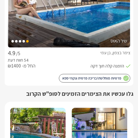
* בסוויטת ירח דבש  (בחודשי החורף נובמבר - אפריל ) הבריכה 
מחוממת ומקורה בקירוי חדיש ושקוף.
כלול באירוח
לינה + שפע פינוקים: בקבוק יין משובח, חלב, קפסולות קפה וסוגי 
שיר האוס
קפה נוספים, פירות העונה, עוגיות פריכות, שוקולדים מפנקים, חלוקי 
רחצה רכים, מגבות רחצה איכותיות, מגבות פנים וידיים, נעלי ספא, 
צימר בצפון, בן עמי
/5
מוצרי טואלטיקה, לרבות שמפו, סבונים, שמנים ריחניים ונרות.
החל מ- ₪1400
ארוחות
פרטיות מוחלטת! בריכה פרטית וגקוזי ספא
ארוחת בוקר מפנקת ומגוונת במיוחד, בתיאום ותשלום נפרד
גלו עכשיו את הצימרים הזמינים לסופ"ש הקרוב
חשוב לדעת
בסופי שבוע ובעונה החמה ניתן להזמין את הסוויטות במינימום של 2 
לילות. בכפוף לזמינות, 48 שעות לפני מועד האירוח תתאפשר 