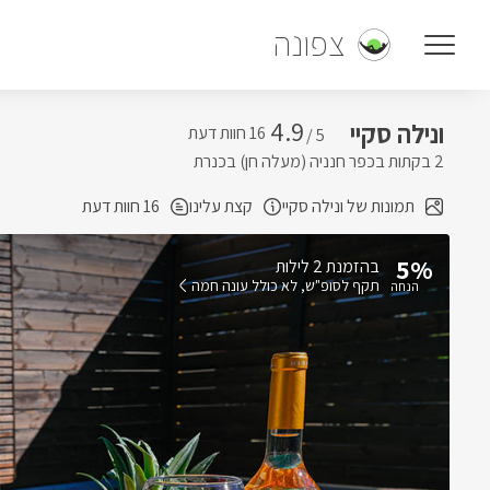
צפונה
4.9
ונילה סקיי
5 /
2 בקתות בכפר חנניה (מעלה חן) בכנרת
תמונות של ונילה סקיי
קצת עלינו
16 חוות דעת
5%
בהזמנת 2 לילות
תקף לסופ"ש
לא כולל עונה חמה