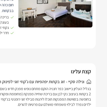
חום כהה 
בבקתות.
באווירה מ
בריכה 
כדי להעני
בעונה)
גקוזי ז
בכל בקתה 
חדר יל
מרופד ונוח
על במת עץ
מהג'קוזי ו
אויר.
בכל בקתה 
מיקרוגל, 
קצת עלינו
וקפה, כלי 
בחדר הרחצ
ונילה סקיי - זוג בקתות יפהפיות עם ג'קוזי זוגי לפינוק
ועמדת כיו
לכל בקתה 
שנפתחת למ
מירבית ור