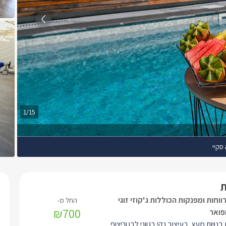
1/15
 סקיי
וחות ומפנקות הכוללות ג'קוזי זוגי
₪700
פואר
בנויות מעץ, בעיצוב נקי בגווני לבן וריצוף