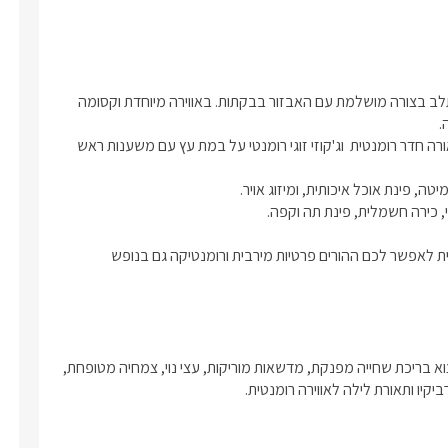
2 הבקתות בנויות מעץ, בעיצוב נקי בגווני לבן וריצוף חום כהה שמשתלב בצורה מושלמת עם האבזור בבקתות. באווירה מיוחדת וקסומה 
בכל בקתה מיטה זוגית מפנקת עם גב מיטה מהודר, מרופד ונוח,  תאורה חדר רומנטית  וג'קוזי זוגי רומנטי על במת עץ עם משענות ראש 
לכל בקתה חדר ילדים נפרד עם מיטת קומותיים שנפתחת למיטה זוגית לאפשר לכם ההורים פרטיות מירבית ורומנטיקה גם בנופש 
חצר גדולה מטופחת וירוקה להנאת כל אורחי המתחם. בה תוכלו למצוא בריכת שחייה מפנקת, מדשאות מוריקות, עצי נוי, צמחיה מטופחת, 
יקיו ותאורת לילה לאווירה רומנטית.