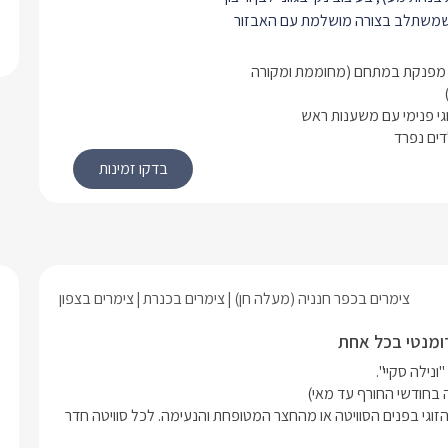
שמשתלב בצורה מושלמת עם האבזור
יוחדת וקסומה מעוצבות ומאובזרות היטב
מפנקת במתחם (מחוממת ומקורה
ק לכם חופשה מושלמת וקסומה.
וגי פנימי עם משענות ראש
מיטה זוגית מפנקת עם גב מיטה מהודר,
דים נפרד
, תאורה חדר רומנטית וג'קוזי זוגי רומנטי
 עם משענות ראש לחוויה אולטימטיבית.
מסך LCD גדול מחובר לכבלים שניתן לצפות בו גם
גם מהמיטה, פינת אוכל איכותית, ומיזוג
ישנו מטבחון מאובזר ובו מקרר,
קומקום חשמלי, כירה חשמלית, פינת תה
צימרים בכפר חנניה (מעלה חן)
צימרים בכנרת
צימרים בצפון
הגשה, סכו"ם.
ה האסתטי תגלו שירותים, מקלחון
 רומנטי בכל אחת
ר לנוחתכם.
חדר ילדים נפרד עם מיטת קומותיים
יטה זוגית לאפשר לכם ההורים פרטיות
בחופשה בסוויטות המפנקות תוכלו ליהנות מבילוי זוגי רומנטי בג'קוזי הזוגי בפנים הסוויטה או מהחצר המטופחת והנעימה. לכל סוויטה חדר 
ומנטיקה גם בנופש משפחתי.