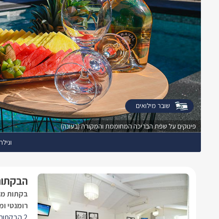
שובר מילואים
פינוקים על שפת הבריכה המחוממת והמקורה (בעונה)
ונילה
הבקתות
בקתות מרו
רומנטי ומ
2 הבקתות 