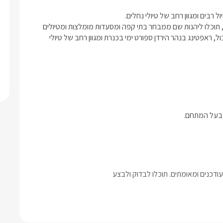
המתחם נמצא במרחק קצר מהכנרת ומהמושבה הציורית ראש פינה, תוכלו ליהנות שם ממבחר בתי קפה ומסעדות מומלצות ומטיולים 
נעימים בסמטאות קסומות, חובבי האקשן יוכלו ללכת למתחם פיינטבול, ראפטינג בנהר הירדן ספורט ימי בכנרת ומגוון רחב של טיולי 
דכנים ומאומתים. תוכלו לבדוק ולבצע