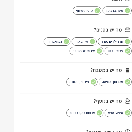
פינת ברביקיו
מיטות שיזוף
מה יש בפנים?
חדר ילדים נפרד
מיזוג אויר
גקוזי בחדר
ערוצי HOT
אינטרנט אלחוטי
מה יש במטבח?
מטבחון בסוויטה
פינת קפה ותה
מה יש בנוסף?
טיפולי ספא
ארוחת בוקר בצימר
מה חשוב שתדעו?