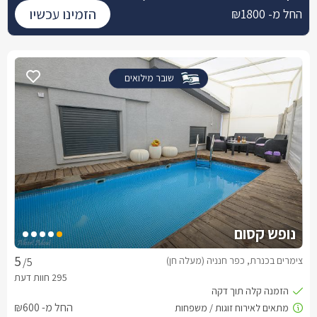
הזמינו עכשיו
החל מ- ₪1800
שובר מילואים
נופש קסום
צימרים בכנרת, כפר חנניה (מעלה חן)
/5
החל מ- ₪600