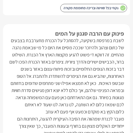
גקוזי בכל סוויטה ובריכה מחוממת מקורה
פינוק עם הרבה סגנון על המים
לשבת במרפסת בשקיעה, להסתכל על הכנרת מתערבבת בצבעים
של כתום וצהוב ולהיזכר שככה מסיים את היום כל מי שבאמת נהנה
מהחיים.
זה דווקא די פשוט להגיע מקצוות הארץ אל הכנרת. השילוט
ברור, הכבישים ישירים והדרך ציורית. צימרים באזור הכנרת הפכו לשם
דבר בזכות הנופים החלומיים ובזכות פיתוח עצום באזור בשנים
האחרונות, שהביא גם את הצימרים להשתדרג ולהתברג אל הטופ
שבטופ האיכות. כאן לא תמצאו אפילו שני מתחמים שדומים בחזותם
ובמראה הפנימי שלהם, אך כולם ללא יוצא דופן מגישים סדרת חוויות
מגוונות במיוחד. גם אם התארחתם כאן פעם עם המשפוחה ונראה
לכם שמאז כלום לא השתנה, לנו נראה לנו שעוד לא ראיתם
כלום.הקיץ בא מוקדם וכמעט אף פעם לא עוזב
מעבר לכנרת שמהווה את הסיבה העיקרית להגעה, היתרונות הם
ייחודיים: האקלים מצוין גם בחורף ובעונות המעבר, כך שאין צורך