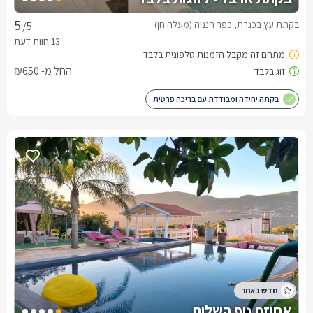
בקתת עץ בכנרת, כפר חנניה (מעלה חן)
/5
החל מ- ₪650
בקתה יחידה ומבודדת עם בריכה פרטית
אחוזת נוף השלום