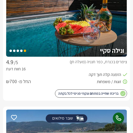
ונילה סקיי
צימרים בכנרת, כפר חנניה (מעלה חן)
/5
החל מ- ₪700
בריכת שחייה במתחם וגקוזי פנימי לכל בקתה
שובר מילואים