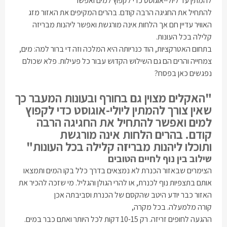
להמתין עד ליולי-אוגוסט כדי לקפוץ למים ואפשר
להתחיל את החגיגה הרבה קודם. בהרים המקיפים את האזור מזג
האוויר עדיין חם אך הלחות אינה מורגשת ואפשר ליהנות מבריזה
קלילה בכל העונות.
בתחום האטרקציות, הוד כנריותה היא המלכה וזה די ברור למה: מים,
צמחייה והרים הם גם השילוש הקדוש עבור כל פעילות. פלא שכולם
נפגשים כאן בפסח?
"האקלים מצוין גם בחורף ובעונות המעבר כך
שאין צורך להמתין ליולי-אוגוסט כדי לקפוץ
למים ואפשר להתחיל את החגיגה הרבה
קודם. בהרים הלחות אינה מורגשת
ותוכלו
ליהנות מבריזה קלילה בכל העונות"
שילוב בין נוף לחיים הטובים
הצימרים שבאזור הכנרת לא נמצאים בדרך כלל בקו המים ותמצאו
אותם בתצפיות נוף לכנרת, או להרי הגולן והגליל. מי שזכה להכיר את
האזור כבר יודע היטב שהקסם של הכנרת וסביבתה אכן
קורה מלמעלה. בכל מקרה,
ההגעה לחופים זריזה. רק 10-15 דקות לכל היותר ואתם כבר במים.