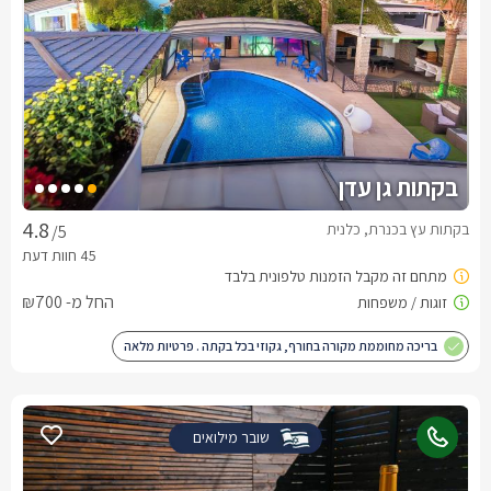
בקתות גן עדן
בקתות עץ בכנרת, כלנית
/5
החל מ- ₪700
בריכה מחוממת מקורה בחורף, גקוזי בכל בקתה . פרטיות מלאה
שובר מילואים