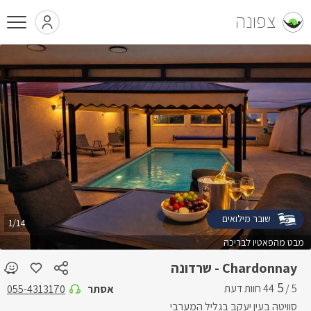
צפונה
שובר מילואים
1/14
מבט מהפאטיו לבריכה
Chardonnay - שרדונה
5
5 /
אסתר
055-4313170
סוויטה בעין יעקב בגליל המערבי