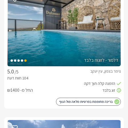
לצד המיטה פינת ישיבה עם שתי כורסאות מפנקות ורחבות בגווני 
שמנת עם שולחן קפה קטן. עם אקססוריז רבים מיוחדים ועיצוב 
חדיש וקלאסי בגוונים חמימים של לבן, שמנת וחום, ריצוף שיש 
יוקרתי וריהוט תואם. לסוויטה מטבחון מאובזר עם מקרר, מיקרוגל, 
ערכה להכנת קפה ותה, מכונת קפה איכותית וקפסולות. לצד 
המטבחון תמצאו פינת אוכל נוחה לארבעה. בחדר הרחצה שירותים, 
מקלחון עמידה, כיור מעוצב עם ארונית אחסון. שם גם יחכו לכם 
מגבות רכות ואיכותיות, חלוקי רחצה ותמרוקים נוספים.ביציאה 
דלמור - לזוגות בלבד
מהסוויטה ישנו חלק מקורה עם פינות ישיבה וחלונות גדולים המחבר 
את החוץ לפנים , היציאה למתחם הבריכה והספא הפרטיים.
צימר בצפון, עין יעקב
/5
אזור החוץ
החל מ- ₪1400
אזור החוץ של הסוויטה פרטי וגדול במיוחד, עם פינת ישיבה נוחה ל4  
בריכה מחוממת בפרטיות מלאה מול הנוף
במרכז החצר בריכת שחיה נעימה מחוממת ומקורה בחודשי החורף, 
בפינת המרפסת החיצונית ניצב לו ג'קוזי ספא מפנק תחת גזיבו 
איכותי הניתן לסגירה. 