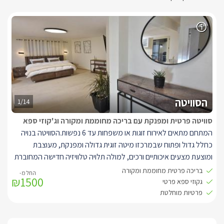
הסוויטה
1/14
סוויטה פרטית ומפנקת עם בריכה מחוממת ומקורה וג'קוזי ספא
המתחם מתאים לאירוח זוגות או משפחות עד 6 נפשות.הסוויטה בנויה
כחלל גדול ופתוח שבמרכזו מיטה זוגית גדולה ומפנקת, מעוצבת
ומוצעת מצעים איכותיים ורכים, למולה תלויה טלוויזיה חדישה המחוברת
לכבלי HOT. לצד המיטה פינת ישיבה עם שתי כורסאות מפנקות
בריכה פרטית מחוממת ומקורה
₪1500
ורחבות בגווני שמנת עם שולחן קפה קטן.
גקוזי ספא פרטי
עם אקססוריז רבים מיוחדים ועיצוב חדיש וקלאסי בגוונים חמימים של
פרטיות מוחלטת
לבן, שמנת וחום, ריצוף שיש יוקרתי וריהוט תואם.
לסוויטה מטבחון מאובזר עם מקרר, מיקרוגל, ערכה להכנת קפה ותה,