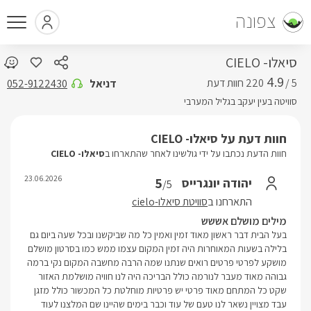
צפונה
סיאלו- CIELO
4.9
5 /
דניאל
052-9122430
סוויטה בעין יעקב בגליל המערבי
חוות דעת על סיאלו- CIELO
חוות הדעת נכתבו על ידי גולשינו לאחר שהתארחו ב
סיאלו- CIELO
23.06.2026
5
יהודה יונגרייס
/5
התארחנו ב
סוויטת סיאלו-cielo
מילים מושלם אששש
בעל הבית דבר ראשון מאוד זמין ואמין כל מה שביקשנו ובכל שעה ביום גם
בלילה בשעות המאוחרות היה זמין המקום עצמו ממש כמו בסרטון מושלם
מושקע לפרטי פרטים רואים שנתנו שמה הרבה מחשבה המקום נקי ברמה
גבוהה מאוד מעבר לנורמה כולל הבריכה היה לנו חוויה מושלמת האזור
שקט כל המתחם מאוד פרטי יש פרטיות מוחלטת כל המכשור כולל מזגן
עבד מצויין נשאר לנו טעם של עוד וכבר בימים שהיינו שם המלצנו לעוד