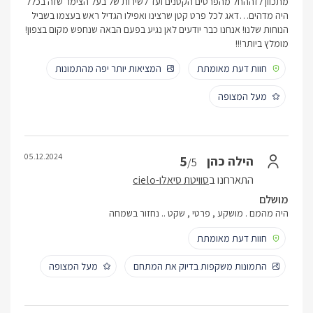
מתכוון לזההחל מהפרטים הקטנים ועד לשירות של בעל הצימר שזה בכלל
היה מדהים…דאג לכל פרט קטן שרצינו ואפילו הגדיל ראש בעצמו בשביל
הנוחות שלנו! אנחנו כבר יודעים לאן נגיע בפעם הבאה שנחפש מקום בצפון!
מומלץ ביותר!!!
חוות דעת מאומתת
המציאות יותר יפה מהתמונות
מעל המצופה
05.12.2024
5
הילה כהן
/5
התארחנו ב
סוויטת סיאלו-cielo
מושלם
היה מהמם . מושקע , פרטי , שקט .. נחזור בשמחה
חוות דעת מאומתת
התמונות משקפות בדיוק את המתחם
מעל המצופה