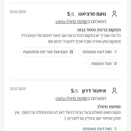
01.02.2026
5
נועם מרציאנו
/5
התארחנו ב
סוויטת סיאלו-cielo
המקום ברמה מאוד גבוה
כל מה שצריך יש במקום הכול נראה טוב מאוד חימום של המים נדיר
והמקום נותן אווירה טובה שכיף להעביר תזמן שם
חוות דעת מאומתת
המציאות יותר יפה מהתמונות
מעל המצופה
15.12.2025
5
איתמר דדון
/5
התארחנו ב
סוויטת סיאלו-cielo
סוויטת סיאלו
מקום פשוט מושלם ובעל הבית דניאל דאג לנו מההתחלה עד הסוף.. אין
ספק שנחזור שוב ונמליץ גם לחברים :(
חוות דעת מאומתת