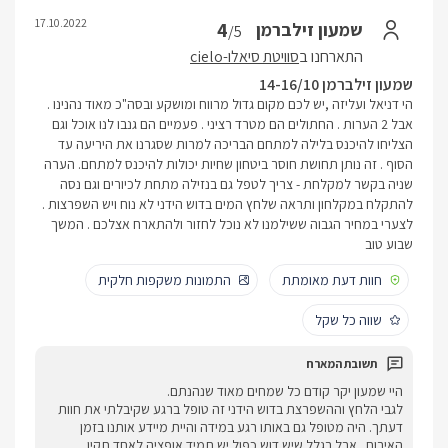
17.10.2022
4
שמעון זילברמן
/5
התארחנו ב
סוויטת סיאלו-cielo
שמעון זילברמן 14-16/10
הי דניאל ועליזה ,יש לכם מקום גדול מרווח ומושקע ובסה"כ מאוד נהנינו .
אבל 2 הערות . החתולים הם מטרד רציני . פעמיים הם גנבו לנו אוכל וגם
הצליחו להיכנס בלילה למתחם הבריכה למרות שסגרנו את היריעה עד
הסוף . זה נותן תחושת חוסר ביטחון שחיות יכולות להיכנס למתחם. הערה
שניה בקשר למקלחת - צריך לטפל גם בנזילה מתחת לכיורים וגם נסה
להתקלח במקלחון ותראה שלחץ המים בדוש הידני לא נוח ויש השפרצות .
לצערי במחיר הגבוה ששילמנו לא נוכל לחזור ולהתארח אצלכם . המשך
שבוע טוב
חוות דעת מאומתת
התמונות משקפות חלקית
שווה כל שקל
היי שמעון יקר קודם כל שמחים מאוד שנהנתם.
לגבי הלחץ וההשפרצת בדוש הידני זה טופל ברגע שקיבלתי את חוות
דעתך. היה מטופל גם באותו רגע במידה והיית מיידע אותנו בזמן
האירוח . אבל בגלל שיש דוש כפול יש תמיד אופציה לאחד תקין.