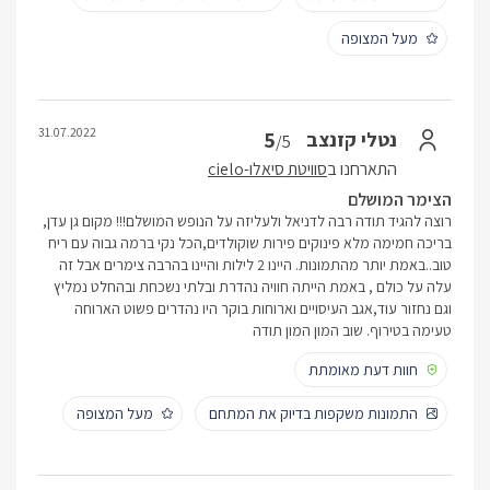
מעל המצופה
31.07.2022
5
נטלי קזנצב
/5
התארחנו ב
סוויטת סיאלו-cielo
הצימר המושלם
רוצה להגיד תודה רבה לדניאל ולעליזה על הנופש המושלם!!! מקום גן עדן,
בריכה חמימה מלא פינוקים פירות שוקולדים,הכל נקי ברמה גבוה עם ריח
טוב..באמת יותר מהתמונות. היינו 2 לילות והיינו בהרבה צימרים אבל זה
עלה על כולם , באמת הייתה חוויה נהדרת ובלתי נשכחת ובהחלט נמליץ
וגם נחזור עוד,אגב העיסויים וארוחות בוקר היו נהדרים פשוט הארוחה
טעימה בטירוף. שוב המון המון תודה
חוות דעת מאומתת
התמונות משקפות בדיוק את המתחם
מעל המצופה