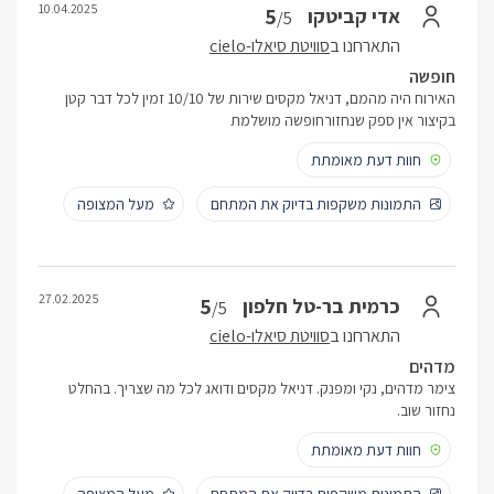
10.04.2025
5
אדי קביטקו
/5
התארחנו ב
סוויטת סיאלו-cielo
חופשה
האירוח היה מהמם, דניאל מקסים שירות של 10/10 זמין לכל דבר קטן
בקיצור אין ספק שנחזורחופשה מושלמת
חוות דעת מאומתת
התמונות משקפות בדיוק את המתחם
מעל המצופה
27.02.2025
5
כרמית בר-טל חלפון
/5
התארחנו ב
סוויטת סיאלו-cielo
מדהים
צימר מדהים, נקי ומפנק. דניאל מקסים ודואג לכל מה שצריך. בהחלט
נחזור שוב.
חוות דעת מאומתת