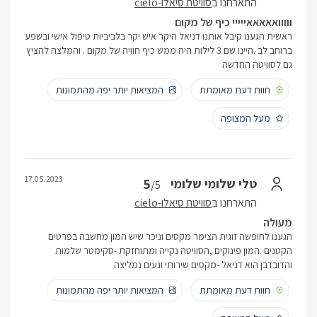
התארחנו ב
סוויטת סיאלו-cielo
ווווואאאאאייייי כיף של מקום
ראשית הגענו קיבל אותנו דניאל היקר איש יקר בלביביות טיפול אישי ובשפע
ברוחב לב .היינו שם 3 לילות היה ממש כיף חוויה של מקום . והמלצה להציץ
גם לסוויטה החדשה
חוות דעת מאומתת
המציאות יותר יפה מהתמונות
מעל המצופה
17.05.2023
5
טלי שלומי שלומי
/5
התארחנו ב
סוויטת סיאלו-cielo
מעולה
הגענו לחופשה זוגית הצימר מקסים וניכר שיש המון מחשבה בפרטים
הקטנים .המון פינוקים ,הסוויטה נקייה ומתוחזקת -סקימטר שלמות
והדובדבן הוא דניאל -מקסים שירותי ונעים נמליצה
חוות דעת מאומתת
המציאות יותר יפה מהתמונות