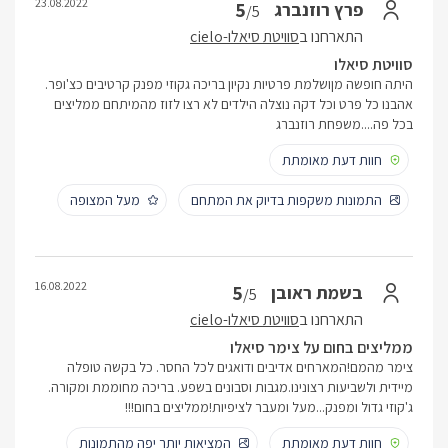
23.08.2022
5
פרץ רוזנברג
/5
התארחנו ב
סוויטת סיאלו-cielo
סוויטת סיאלו
היתה חופשה מןושלמת פרטיות נקיון בריכה גקוזי מפנק קרטיבים כצ'ופר.
אהבנו כל פרט וכל דקה נוצלה הילדים לא רצו לזוז מהמיתחם ממליצים
בכל פה....משפחת רוזנברג
חוות דעת מאומתת
התמונות משקפות בדיוק את המתחם
מעל המצופה
16.08.2022
5
בשמת ראובן
/5
התארחנו ב
סוויטת סיאלו-cielo
ממליצים בחום על צימר סיאלו
צימר מהמם!המארחים אדיבים ודואגים לכל החסר. כל בקשה טופלה
מיידית ולשביעות רצונינו.מגבות וסבונים בשפע. בריכה מחוממת ומקורה.
ג'קוזי גדול ומפנק...מעל ומעבר לציפיות!ממליצים בחום!!!
חוות דעת מאומתת
המציאות יותר יפה מהתמונות