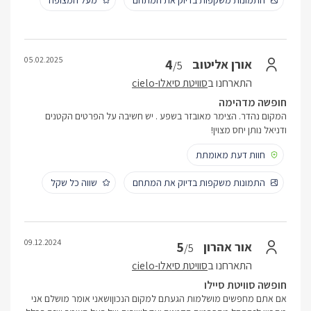
התמונות משקפות בדיוק את המתחם
מעל המצופה
05.02.2025
4
אורן אליטוב
/5
התארחנו ב
סוויטת סיאלו-cielo
חופשה מדהימה
המקום נהדר. הצימר מאובזר בשפע . יש חשיבה על הפרטים הקטנים
ודניאל נותן יחס מצוין!
חוות דעת מאומתת
התמונות משקפות בדיוק את המתחם
שווה כל שקל
09.12.2024
5
אור אהרון
/5
התארחנו ב
סוויטת סיאלו-cielo
חופשה סוויטת סיילו
אם אתם מחפשים מושלמות הגעתם למקום הנכוןושאני אומר מושלם אני