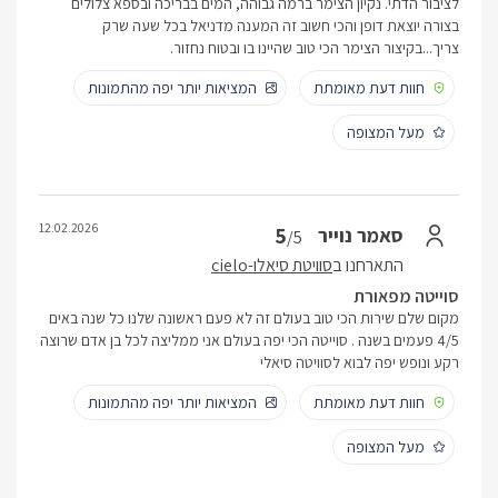
לציבור הדתי. נקיון הצימר ברמה גבוהה, המים בבריכה ובספא צלולים
בצורה יוצאת דופן והכי חשוב זה המענה מדניאל בכל שעה שרק
צריך...בקיצור הצימר הכי טוב שהיינו בו ובטוח נחזור.
חוות דעת מאומתת
המציאות יותר יפה מהתמונות
מעל המצופה
12.02.2026
5
סאמר נוייר
/5
התארחנו ב
סוויטת סיאלו-cielo
סוייטה מפאורת
מקום שלם שירות הכי טוב בעולם זה לא פעם ראשונה שלנו כל שנה באים
4/5 פעמים בשנה . סוייטה הכי יפה בעולם אני ממליצה לכל בן אדם שרוצה
רקע ונופש יפה לבוא לסוויטה סיאלי
חוות דעת מאומתת
המציאות יותר יפה מהתמונות
מעל המצופה