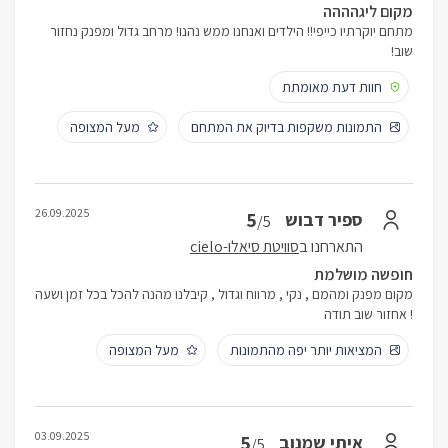
מקום ליגהההה
מתחם יוקרתיו כייפי!! הילדים ואנחנו ממש נהנו! מרחב גדול ומפנק נחזור
שוב!
חוות דעת מאומתת
התמונות משקפות בדיוק את המתחם
מעל המצופה
26.09.2025
5
ספיר דבוש
/5
התארחנו ב
סוויטת סיאלו-cielo
חופשה מושלמת
מקום מפנק ומהמם , נקי , מרווח וגדול , קיבלנו מהנה להכל בכל זמן ושעה
! אחזור שוב תודה
המציאות יותר יפה מהתמונות
מעל המצופה
03.09.2025
5
איתי שמנוב
/5