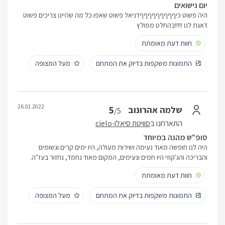
יום נישואים
היה פשוט כיףףףףףףףףףדניאל פשוט שאפו כל מה שהיינו צריכים פשוט
דאגת לנו !!!!!בהחלט ממולץ
חוות דעת מאומתת
התמונות משקפות בדיוק את המתחם
מעל המצופה
26.01.2022
5
שלמה אהרונוב
/5
התארחנו ב
סוויטת סיאלו-cielo
סופ"ש מהנה במיוחד
היה לנו חופשה מאוד נעימה ושירות מעולה, היו ימים קרים וגשומים
והבריכה והג'קוזי היו חמים ונעימים, המקום מאוד נחמד, נחזור בעז"ה.
חוות דעת מאומתת
התמונות משקפות בדיוק את המתחם
מעל המצופה