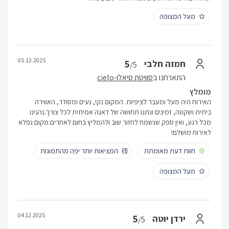
מעל המצופה
05.12.2025
5
חמזה חלבי
/5
התארחנו ב
סוויטת סיאלו-cielo
מומלץ
האירוח היה מעל ומעבר לציפיות. המקום נקי, נעים ומסודר, האווירה
ביתית ושקטה, זמינים ונתנו תחושה של דאגה אמיתית לכל צורך.נהנינו
מכל רגע, ואין ספק שנשמח לחזור שוב ולהמליץ בחום לאחרים.מקום נפלא
לאירוח מושלם!
חוות דעת מאומתת
המציאות יותר יפה מהתמונות
מעל המצופה
04.12.2025
5
ירדן יוטה
/5