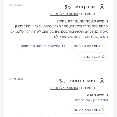
29.09.2023
5
סברין פריג
/5
התארחנו ב
סוויטת סיאלו-cielo
חופשה משפחתית נהדרת בסיאלו
מתחם עונה על כל הדרישות, הילדים נהנו ברמת על גם אנחנו בילינו זן
איכות עם הילדים ושימוש במתקנים וציוד במתחם, לא היה חסר כלום, ואם
משהו קטן.. דניאל התותח היה מספק לנו
חוות דעת מאומתת
המציאות יותר יפה מהתמונות
מעל המצופה
28.09.2023
5
פואד בו נאסר
/5
התארחנו ב
סוויטת סיאלו-cielo
חופשה מהנה
היה כיף נקיון שקט מהנה
חוות דעת מאומתת