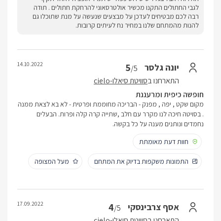
לגבי החתולים התקנו מכשיר אולטרסאוני להרחקת חתולים . תודה
רבה לכם מבטיחים לעדכן על מבצעים שנעשה על מנת שתוכלו גם
להנות מהמתחם שלנו במחיר נח לעיתים קרובות.
14.10.2022
5
יונה גלסר
/5
התארחנו ב
סוויטת סיאלו-cielo
חופשה כיפית ומרעננת
מקום שקט , יפה , מפנק - הבריכה מחוממת ופרטית - לא בא לצאת ממנה
. בסויטה חיכה לנו מקרר עם חלב ,שתייה קרה קלה ופרות. הבעלים
נחמדים ונותנים מענה על כל בקשה.
חוות דעת מאומתת
התמונות משקפות בדיוק את המתחם
מעל המצופה
17.09.2022
4
אסף צרבינסקי
/5
התארחנו ב
סוויטת סיאלו-cielo