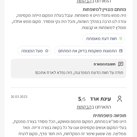
התארחנו ב
הבקתות
מתחם מצויין למשפחות
היה ממש נחמד! היינו 4 משפחות. ענבל בעלת המקום הייתה מקסימה,
עזרה לנו הרבה במהלך השהות, והכל היה נקי ומסודר. מקום ממש אחלה,
מומלץ למשפחות או קבוצות.
חוות דעת מאומתת
התמונות משקפות בדיוק את המתחם
מעל המצופה
תודה על חוות הדעת המפרגנת, היה נפלא לארח אתכם!
20.03.2025
5
עינת ארד
/5
התארחנו ב
הבקתות
חופשה משפחתית
היינו סופ"ש במתחם, המקום מהמם ומושקע, הכל מסודר בצורה מפנקת,
בעלי המקום אנשים מקסימים וענו על כל בקשה בצורה זריזה. מאד
ממליצה. מה שטעון שיפור זה המקלחות, היה חסר מדף, מקום להניח