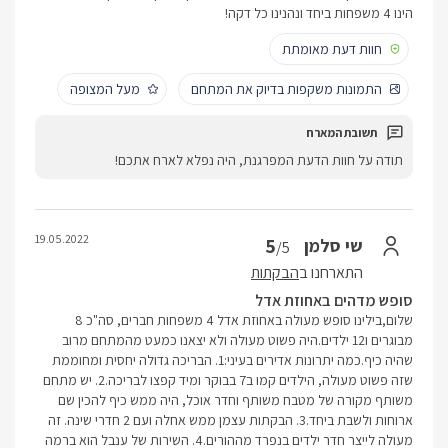
הינו 4 משפחות ביחד ונהנינו כל דקה!
חוות דעת מאומתת
התמונות משקפות בדיוק את המתחם
מעל המצופה
תודה על חוות הדעת המפרגנת, היה נפלא לארח אתכם!
19.05.2022
5
שי סלמן
/5
התארחנו ב
הבקתות
סופש מדהים באחוזת אדל
שלום,בילינו סופש מעולה באחוזת אדל 4 משפחות חברים, סה"כ 8
מבוגרים ו12 ילדים.היה פשוט מעולה ולא יצאנו כמעט מהמתחם מרוב
שהיה כיף.כמה יתרונות אדירים בעיני:1. הבריכה גדולה יחסית ומחוממת
שזה פשוט מעולה, הילדים קמו ב7 בבוקר ומיד קפצו לבריכה.2. יש מתחם
משותף מקורה של מטבח משותף וחדר אוכל, היה ממש כיף להכין שם
ארוחות ולשבת ביחד.3. הבקתות עצמן ממש אחלה ועם 2 חדרי שינה. זה
מעולה לייצר חדר ילדים בנפרד מההורים.4. השירות של ענבל הוא ברמה