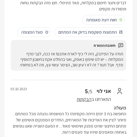
דברים ותנור חימום במקלחת, מאד מינימלי. חוץ מזה הבקתות נוחות
ומסודרות מקסים.
חוות דעת מאומתת
התמונות משקפות בדיוק את המתחם
מעל המצופה
תודה על הפידבק, היה לי כיף לארח אתכם! אז ככה, לגבי מדף
המקלחת – יש לנו שיפוץ באופק, ואני בהחלט אקח בחשבון להוסיף
מדף. אבל תנור? זה לא רעיון טוב, הצימר עשוי עץ, וזה לא בטיחותי.
03.10.2023
5
אני לוי
/5
התארחנו ב
הבקתות
מעולה
החופשה בת 3 ימים הייתה מקסימה! כל המשפחה נהנתה מכל המתחם .
מיותר לציין את האדיבות של המארחים, החדרים המפנקים והשיפוץ של
מתחם החיצוני שהינו מפנק ושימושי מאוד. . זו הפעם השנייה שאנו נופשים
באחוזה ומאמינים שיהיו עוד פעמים רהות.