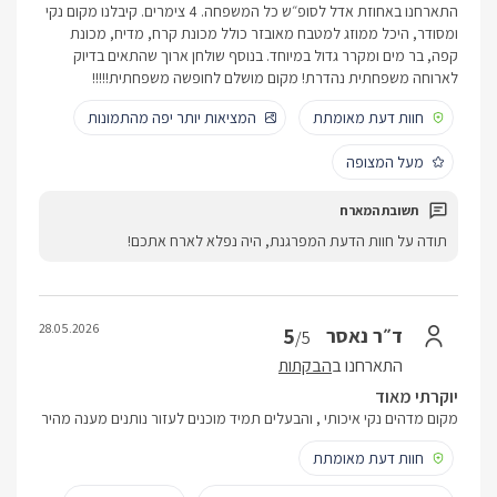
התארחנו באחוזת אדל לסופ״ש כל המשפחה. 4 צימרים. קיבלנו מקום נקי
ומסודר, היכל ממוזג למטבח מאובזר כולל מכונת קרח, מדיח, מכונת
קפה, בר מים ומקרר גדול במיוחד. בנוסף שולחן ארוך שהתאים בדיוק
לארוחה משפחתית נהדרת! מקום מושלם לחופשה משפחתית!!!!!
חוות דעת מאומתת
המציאות יותר יפה מהתמונות
מעל המצופה
תודה על חוות הדעת המפרגנת, היה נפלא לארח אתכם!
28.05.2026
5
ד״ר נאסר
/5
התארחנו ב
הבקתות
יוקרתי מאוד
מקום מדהים נקי איכותי , והבעלים תמיד מוכנים לעזור נותנים מענה מהיר
חוות דעת מאומתת