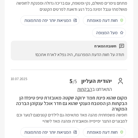
מתחם צימרים מושלם, נקי ומטופח, עם בריכה גדולה ומפנקת לחופשה
מושלמת! ענבל זמינה בכל רגע ודואגת לפרטים הקטנים
חוות דעת מאומתת
המציאות יותר יפה מהתמונות
מעל המצופה
תודה על חוות הדעת המפרגנת, היה נפלא לארח אתכם!
10.07.2025
5
יהודית העליון
/5
התארחנו ב
הבקתות
מקום שהוא פינת חמד ירוקה שקטה מאובזרת טיפ טיפ!!! הן
הבקתות הן המטבח הענקי שהוא גם חדר אוכל ענק!הן הברכה
המקורה
חופשה משפחתית מהנה מאד מתאימה גם לילדים קטניםגם לנוער וכם
למבוגרים התצר יפייפייה ומאובזרת ומהנה מאד לשהיי
חוות דעת מאומתת
המציאות יותר יפה מהתמונות