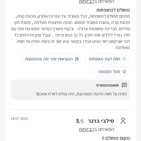
התארחנו ב
הבקתות
מושלם למשפחות
מתחם מושלם למשפחות, הכל מאובזר עד הפרט האחרון, מכונת קפה,
מכונת קרח ,מטבח מאובזר וממוזג. הגינה החיצונית מעלפת , מטבח חוץ
מדהים. הבריכה מחוממת וגדולה .. וג'קוזי מטורף.הצימר ממש נוח ויפה עם
חדר נפרד לילדים שזה יתרון. כל כך נעים וכייפי ... ענבל וציון מדהימים כל
דבר שביקשנו ישר הגיעו ועזרו .בקיצור נגיע שוב זה בטוח. תודה על חוויה
מושלמת .
חוות דעת מאומתת
המציאות יותר יפה מהתמונות
מעל המצופה
תודה על חוות הדעת המפרגנת, היה נפלא לארח אתכם!
14.07.2025
5
סילבי ברגר
/5
התארחנו ב
הבקתות
מקום מושלם !!