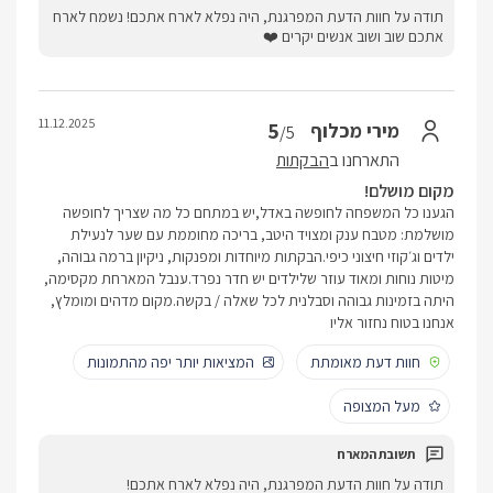
תודה על חוות הדעת המפרגנת, היה נפלא לארח אתכם! נשמח לארח
אתכם שוב ושוב אנשים יקרים ❤️
11.12.2025
5
מירי מכלוף
/5
התארחנו ב
הבקתות
מקום מושלם!
הגענו כל המשפחה לחופשה באדל,יש במתחם כל מה שצריך לחופשה
מושלמת: מטבח ענק ומצויד היטב, בריכה מחוממת עם שער לנעילת
ילדים וג׳קוזי חיצוני כיפי.הבקתות מיוחדות ומפנקות, ניקיון ברמה גבוהה,
מיטות נוחות ומאוד עוזר שלילדים יש חדר נפרד.ענבל המארחת מקסימה,
היתה בזמינות גבוהה וסבלנית לכל שאלה / בקשה.מקום מדהים ומומלץ,
אנחנו בטוח נחזור אליו
חוות דעת מאומתת
המציאות יותר יפה מהתמונות
מעל המצופה
תודה על חוות הדעת המפרגנת, היה נפלא לארח אתכם!