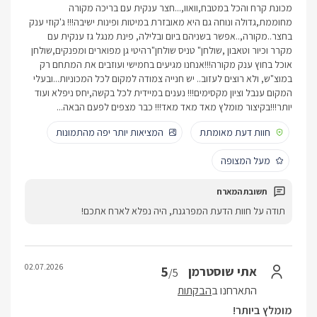
מכונת קרח והכל במטבח,וואוו,...חצר ענקית עם בריכה מקורה
מחוממת,גדולה ונוחה גם היא מאובזרת במיטות ופינות ישיבה!!! ג'קוזי ענק
בחצר..מקורה,..אפשר בשניהם ביום ובלילה, פינת מנגל גז ענקית עם
מקרר וכיור וטאבון ,שולחן" טניס שולחן"רהיטי גן מפוארים ומפנקים,שולחן
אוכל בחוץ ענק מקורה!!!אנחנו מגיעים בחמישי ועוזבים את המתחם רק
במוצ"ש, ולא רוצים לעזוב.. יש חנייה צמודה למקום לכל המכוניות...ובעלי
המקום ענבל וציון מקסימים!!! נענים במיידית לכל בקשה,יחס ניפלא ועוד
יותר!!!בקיצור מומלץ מאד מאד מאד!!! כבר מצפים לפעם הבאה...
חוות דעת מאומתת
המציאות יותר יפה מהתמונות
מעל המצופה
תודה על חוות הדעת המפרגנת, היה נפלא לארח אתכם!
02.07.2026
5
אתי שוסטרמן
/5
התארחנו ב
הבקתות
מומלץ ביותר!