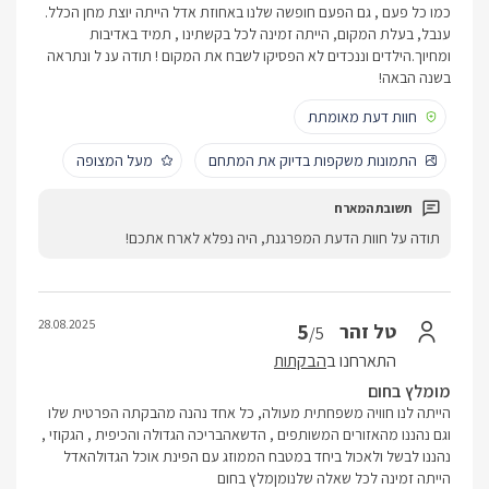
כמו כל פעם , גם הפעם חופשה שלנו באחוזת אדל הייתה יוצת מחן הכלל.
ענבל, בעלת המקום, הייתה זמינה לכל בקשתינו , תמיד באדיבות
ומחיוך.הילדים וננכדים לא הפסיקו לשבח את המקום ! תודה ענ ל ונתראה
בשנה הבאה!
חוות דעת מאומתת
התמונות משקפות בדיוק את המתחם
מעל המצופה
תודה על חוות הדעת המפרגנת, היה נפלא לארח אתכם!
28.08.2025
5
טל זהר
/5
התארחנו ב
הבקתות
מומלץ בחום
הייתה לנו חוויה משפחתית מעולה, כל אחד נהנה מהבקתה הפרטית שלו
וגם נהננו מהאזורים המשותפים , הדשאהבריכה הגדולה והכיפית , הגקוזי ,
נהננו לבשל ולאכול ביחד במטבח הממוזג עם הפינת אוכל הגדולהאדל
הייתה זמינה לכל שאלה שלנומןמלץ בחום