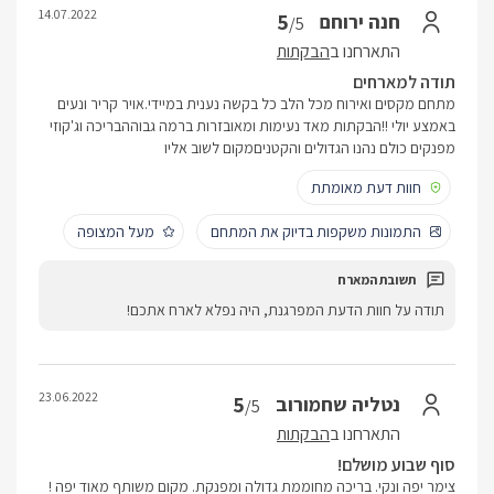
14.07.2022
5
חנה ירוחם
/5
התארחנו ב
הבקתות
תודה למארחים
מתחם מקסים ואירוח מכל הלב כל בקשה נענית במיידי.אויר קריר ונעים
באמצע יולי !!הבקתות מאד נעימות ומאובזרות ברמה גבוההבריכה וג'קוזי
מפנקים כולם נהנו הגדולים והקטניםמקום לשוב אליו
חוות דעת מאומתת
התמונות משקפות בדיוק את המתחם
מעל המצופה
תודה על חוות הדעת המפרגנת, היה נפלא לארח אתכם!
23.06.2022
5
נטליה שחמורוב
/5
התארחנו ב
הבקתות
סוף שבוע מושלם!
צימר יפה ונקי. בריכה מחוממת גדולה ומפנקת. מקום משותף מאוד יפה !