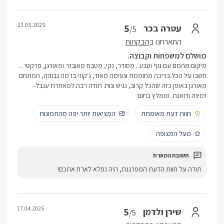
23.05.2025
5
עטרה בכר
/5
התארחנו ב
הבקתות
מושלם למשפחות וקבוצה.
מיקום מהמם עם נוף וטבע . מסודר, נקי, מטבח מאובזר ומאורגן, פרקטי ...
חשבו על הכל.בריכה מחוממת ונעימה מאוד, ג׳קוזי ברמה גבוהה, המתחם
מאורגן באופן כזה שהכל קרוב, נגיש ונוח. תודה רבה למאחרת ענבל-
זמינה ודואגת. מומלץ בחום
חוות דעת מאומתת
המציאות יותר יפה מהתמונות
מעל המצופה
תודה על חוות הדעת המפרגנת, היה נפלא לארח אתכם!
17.04.2025
5
שירן ולדמן
/5