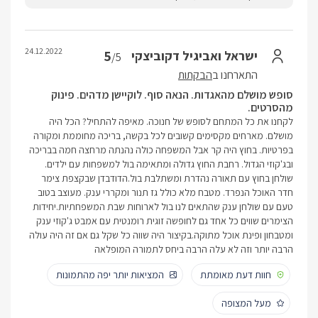
24.12.2022
5
ישראל ואביגיל דקוביצקי
/5
התארחנו ב
הבקתות
סופש מושלם מהאגדות. הנאה סוף. לוקיישן מדהים. פינוק
מהסרטים.
לקחנו את כל המתחם לסופש של חנוכה. מאיפה להתחיל? הכל היה
מושלם. מארחים מקסימים קשובים לכל בקשה, בריכה מחוממת ומקורה
בפרטיות. בחוץ היה קר אבל המשפחה כולה נהנתה מרחצה חמה בבריכה
ובג'קוזי הגדול. רחבת החוץ גדולה ומתאימה בול למשפחות עם ילדים.
שולחן בחוץ עם תאורה נהדרת ומשתלבת בול.הדודבדן שבקצפת צימר
חדר האוכל הנפרד. מטבח מלא כולל גז תנור ומקררי ענק. מעוצב בטוב
טעם עם שולחן ענק שהתאים לנו בול לארוחות שבת המשפחתיות.יחידות
הצימרים שווים כל אחד גם לחופשה זוגית רומנטית עם אמבט ג'קוזי ענק
ומטבחון ופינת אוכל מתוקה.בקיצור היה שווה כל שקל גם אם זה היה עולה
הרבה יותר וזה לא עלה הרבה ביחס לתמורה המופלאה
חוות דעת מאומתת
המציאות יותר יפה מהתמונות
מעל המצופה