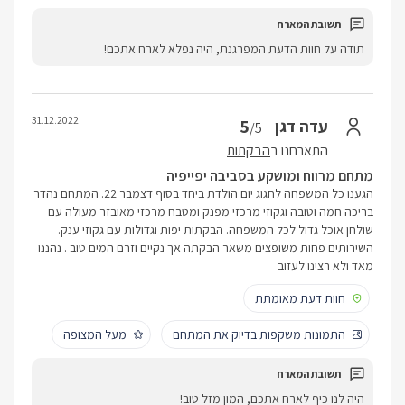
תודה על חוות הדעת המפרגנת, היה נפלא לארח אתכם!
31.12.2022
5
עדה דגן
/5
התארחנו ב
הבקתות
מתחם מרווח ומושקע בסביבה יפייפיה
הגענו כל המשפחה לחגוג יום הולדת ביחד בסוף דצמבר 22. המתחם נהדר
בריכה חמה וטובה וגקוזי מרכזי מפנק ומטבח מרכזי מאובזר מעולה עם
שולחן אוכל גדול לכל המשפחה. הבקתות יפות וגדולות עם גקוזי ענק.
השירותים פחות משופצים משאר הבקתה אך נקיים וזרם המים טוב . נהננו
מאד ולא רצינו לעזוב
חוות דעת מאומתת
התמונות משקפות בדיוק את המתחם
מעל המצופה
היה לנו כיף לארח אתכם, המון מזל טוב!