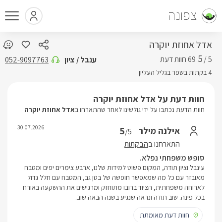
צפונה
אדל אחוזת יוקרה
5
5 /
ענבל / ציון
052-9097763
4 בקתות בשפר בגליל העליון
חוות דעת על אדל אחוזת יוקרה
חוות הדעת נכתבו על ידי גולשינו לאחר שהתארחו ב
אדל אחוזת יוקרה
30.07.2026
5
אילנה מילר
/5
התארחנו ב
הבקתות
סופש משפחתי נפלא.
עינבל וציון תודה, המקום פשוט למידות שלנו, ארבע צימרים יפים ומטבח
מאובזר עם כל מה שמאפשר חופשה של בטן גב, המטבח עם חלל גדול
לארוחה משפחתית, הציוד ברובו מתוחזק ומרגישים את ההשקעה באורח
בכל פינה. שוב תודה ונראה שנגיע בשנה הבאה שוב.
חוות דעת מאומתת