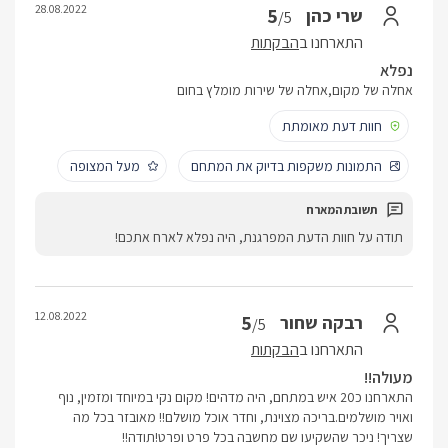
28.08.2022
5
שרי כהן
/5
התארחנו ב
הבקתות
נפלא
אחלה של מקום,אחלה של שירות מומלץ בחום
חוות דעת מאומתת
התמונות משקפות בדיוק את המתחם
מעל המצופה
תודה על חוות הדעת המפרגנת, היה נפלא לארח אתכם!
12.08.2022
5
רבקה שחור
/5
התארחנו ב
הבקתות
מעולה!!
התארחנו כ20 איש במתחם, היה מדהים! מקום נקי במיוחד ומזמין, נוף
ואויר מושלמים.בריכה מצוינת, וחדר אוכל מושלם!! מאובזר בכל מה
שצריך! ניכר שהשקיעו שם מחשבה בכל פרט ופרט!תודה!!