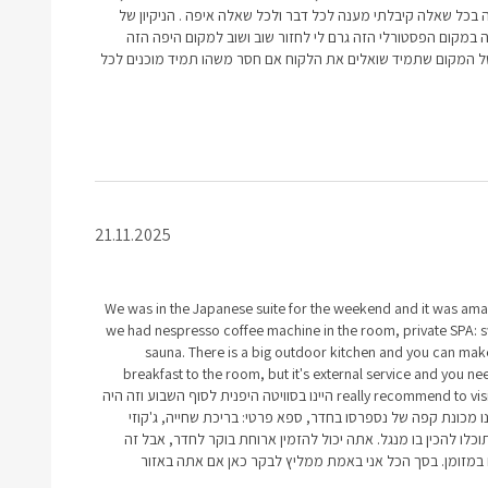
 בכל שאלה קיבלתי מענה לכל דבר ולכל שאלה איפה . הניקיון של
 במקום הפסטורלי הזה גרם לי לחזור שוב ושוב למקום היפה הזה
המקום שתמיד שואלים את הלקוח אם חסר משהו תמיד מוכנים לכל
21.11.2025
We was in the Japanese suite for the weekend and it was ama
we had nespresso coffee machine in the room, private SPA: 
sauna. There is a big outdoor kitchen and you can make
breakfast to the room, but it's external service and you need
really recommend to visit here if you are in the area היינו בסוויטה היפנית לסוף השבוע וזה היה
ו מכונת קפה של נספרסו בחדר, ספא פרטי: בריכת שחייה, ג'קוזי
תוכלו להכין בו מנגל. אתה יכול להזמין ארוחת בוקר לחדר, אבל זה
 במזומן. בסך הכל אני באמת ממליץ לבקר כאן אם אתה באזור