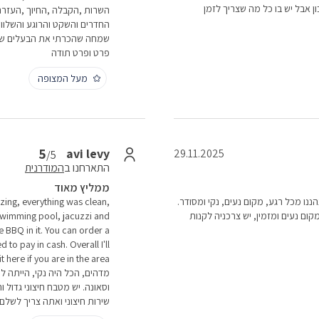
כון אבל יש בו כל מה שצריך לזמן
השרות ,הקבלה ,החיוך ,העזרה
החדרים והשקט והרוגע והשלווה
שמחה שהכרתי את הבעלים של 
פרט ופרט תודה
מעל המצופה
5
avi levy
29.11.2025
/5
התארחנו ב
המודרנית
ממליץ מאוד
י עד שבת, נהננו מכל רגע, מקום נעים, נקי ומסודר.
zing, everything was clean,
 נעים ומזמין, יש צרכניה לקנות
swimming pool, jacuzzi and
 BBQ in it. You can order a
 to pay in cash. Overall I'll
מדהים, הכל היה נקי, הייתה לנ
וסאונה. יש מטבח חיצוני גדול ו
שירות חיצוני ואתה צריך לשלם