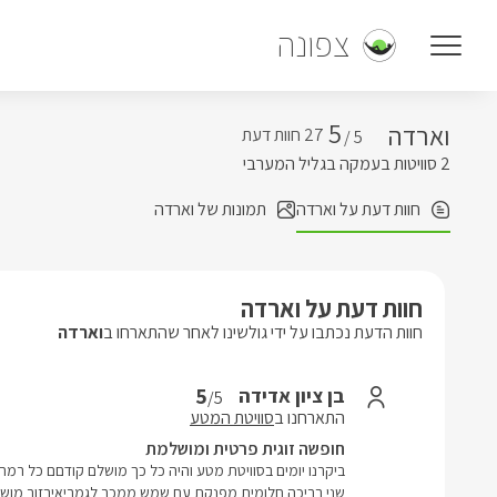
צפונה
5
וארדה
5 /
2 סוויטות בעמקה בגליל המערבי
חוות דעת על וארדה
תמונות של וארדה
חוות דעת על וארדה
חוות הדעת נכתבו על ידי גולשינו לאחר שהתארחו ב
וארדה
5
בן ציון אדידה
/5
התארחנו ב
סוויטת המטע
חופשה זוגית פרטית ומושלמת
שני בריכה חלומית מפנקת עם שמש ממכר לגמריאיבזור מושל