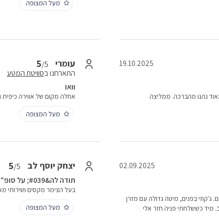
מעל המצופה
5
עומרי
19.10.2025
/5
התארחנו ב
סוויטת המטע
וואו
 מאוד נהנו מהברכה. ממליצה
אחלה מקום של אווירה כיפית 
מעל המצופה
5
יצחק יוסף לב
02.09.2025
/5
תודה לה&#039; על סופ"ש נפלא
בעל הצימר מקסים ושירותי מא
. ג'קוזי בפנים, מיטה גדולה עם מזרן
מעל המצופה
ב. מיד כששלחתי פניה חזר אלי