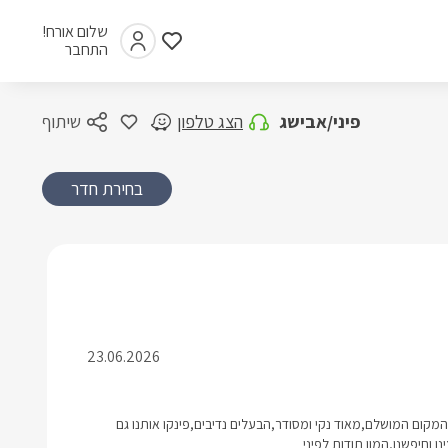
שלום אורח!
התחבר
פיני/אבישג
הצג טלפון
שיתוף
בחירת חדר
23.06.2026
וזה היה המקום המושלם,מאוד נקי ומסודר,הבעלים נדיבים,פינקו אותנו גם
ו וחיפשנו,המון תודות לפיני