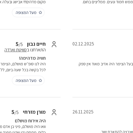
 ממש חמוד ונעים. ממליצים בחום.
מקום מדהים!!! אבישג ובעלה א
מעל המצופה
5
חיים נבון
02.12.2025
/5
התארחנו ב
סוויטת וארדה
חוויה מדהימה!
בעל הצימר היה אדיב מאוד אין ספק
היה לנו סופ״ש מושלם, הצימר הי
לכל בקשה בכל שעה ביום, ללא
מעל המצופה
5
מורן מזרחי
26.11.2025
/5
היה אירוח מושלם
וואו היה מושלם, פיני בן אדם 
 שנרצה להתארח שוב.
כלום. מתחם נקי שקט מפנק ומרו