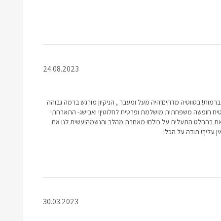
24.08.2023
י ברמות! בסווטיה מדהים!היה מעל ומעבר , הניקיון מורגש ברמה גבוהה
טיח חופשה משפחתית מושלמת ופרטית לחלוטין! ואבישג- התארחתי
 את בהחלט התעלית על כולם! מאחרת מהלב והנשמה!עשית לנו את
ן עליך! תודה על הכל!
30.03.2023