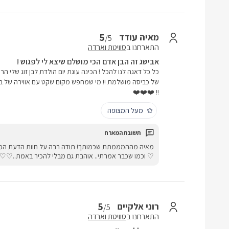
5
מאיה עודד
/5
התארחנו ב
סוויטת וארדה
אבישג זה הבן אדם הכי מושלם שיצא לי לפגוש !
כל כל דאגה לנו להכל ! הכינה עוגת יום הולדת לבן זוג שלי הרמ
של כביסה מושלמת !! מי שמחפש מקום שקט עם אווירה של ב
!! ❤️❤️❤️
מעל המצופה
מאיה מההמממתת שכמותך! תודה רבה על חוות הדעת המפר
♡ וכמו שכבר אמרתי.. אוהבת גם מבלי להכיר באמת..♡♡
5
רוני אלקיים
/5
התארחנו ב
סוויטת וארדה