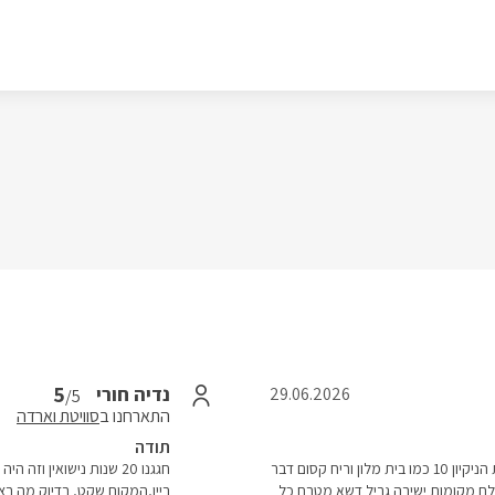
5
נדיה חורי
29.06.2026
/5
התארחנו ב
סוויטת וארדה
תודה
ביקרנו יומים בסוויטת מטע והיה כל כך מושלם קודםם כל רמת הניקיון 10 כמו בית מלון וריח קסום דבר
חגגנו 20 שנות נישואין 
ם מקומות ישיבה גריל דשא מטבח כל
ביין,המקום שקט, בדיוק מה רצינ