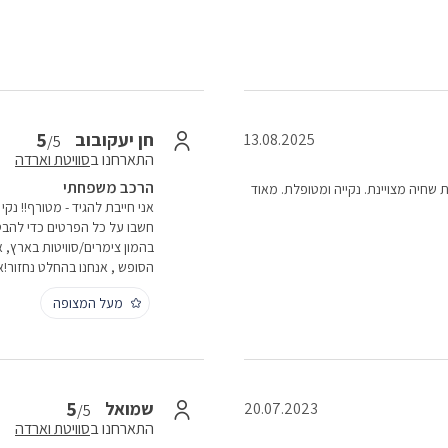
5
חן יעקובוב
13.08.2025
/5
התארחנו ב
סוויטת וארדה
הרכב משפחתי
כת שחיה מצויינת. נקייה ומטופלת. מאוד
אני חייבת להגיד - מטורף!! נק
חשבו על כל הפרטים כדי להב
בהמון צימרים/סוויטות בארץ,
הסופש , אנחנו בהחלט נחזור!אי
מעל המצופה
5
שמואל
20.07.2023
/5
התארחנו ב
סוויטת וארדה