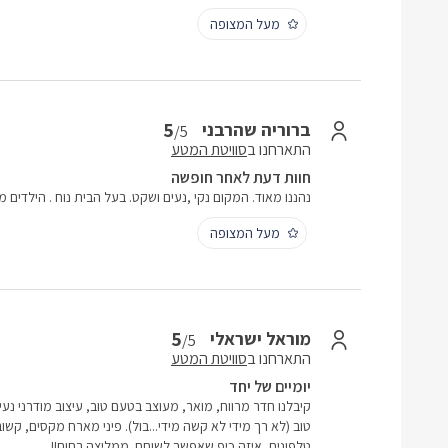
מעל המצופה
5
ברוריה שהרבני
/5
התארחנו ב
סוויטת המטע
חוות דעת לאחר חופשה
נהננו מאוד. המקום נקי ,נעים ושקט. בעל הבית נוח . הילדים
מעל המצופה
5
מוראל ישראלי
/5
התארחנו ב
סוויטת המטע
יומיים של יחד
קיבלנו חדר מרווח, מואר, מעוצב בטעם טוב, עיצוב מודרני נעים
טוב (לא רך מידי לא קשה מידי...בול). פיני מארח מקסים, קשו
טלפונית. איזה כיף שאפשר לשוחח .ממליצה בחום!!