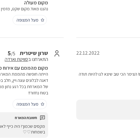
מקום מעולה
נהננו מאוד.מקום שקט, מזמין 
מעל המצופה
5
שרון שיטרית
22.12.2022
/5
התארחנו ב
סוויטת וארדה
מקום מהממם עם אירוח מצ
צימר הכי טוב שיצא לנו להיות תודה
הייתה חופשה מהממת המארחת 
דאגה לבלונים עוגה ויין, חלב
של המארחת בכל רגע נתון ממ
בטוח נחזור!!
מעל המצופה
מקסים שכמוך! היה כייף לאר
בשמחות♡♡