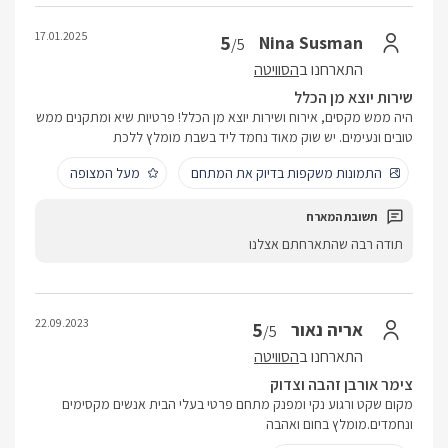
17.01.2025
5
Nina Susman
/5
התארחנו ב
הסוויטה
שירות יוצא מן הכלל
היה ממש מקסים, אירוח ושירות יוצא מן הכלל! פרטיות שיא ומתקנים ממש
טובים ונעימים. יש שוק מאוד נחמד ליד בשבת מומלץ ללכת
התמונות משקפות בדיוק את המתחם
מעל המצופה
תודה רבה שהתארחתם אצלנו
22.09.2023
5
אריה נאור
/5
התארחנו ב
הסוויטה
צימר אורבן זהבה וצדוק
מקום שקט ורגוע נקי ומפנק מתחם פרטי בעלי הבית אנשים מקסימים
ונחמדים.מומלץ בחום ואהבה