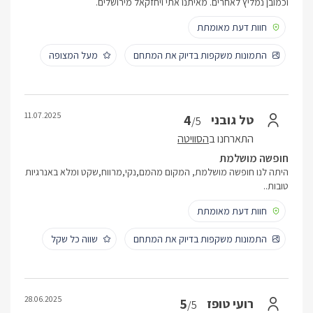
וכמובן נמליץ לאחרים. מאיתנו אתי ויחזקאל מירושלים.
חוות דעת מאומתת
התמונות משקפות בדיוק את המתחם
מעל המצופה
11.07.2025
4
טל גובני
/5
התארחנו ב
הסוויטה
חופשה מושלמת
היתה לנו חופשה מושלמת, המקום מהמם,נקי,מרווח,שקט ומלא באנרגיות
טובות..
חוות דעת מאומתת
התמונות משקפות בדיוק את המתחם
שווה כל שקל
28.06.2025
5
רועי טופז
/5