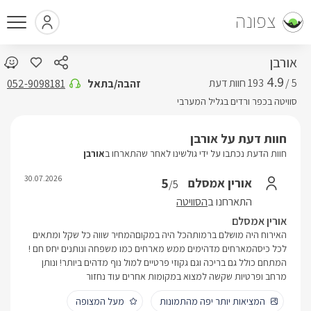
צפונה
אורבן
4.9
5 /
זהבה/בתאל
052-9098181
סוויטה בכפר ורדים בגליל המערבי
חוות דעת על אורבן
חוות הדעת נכתבו על ידי גולשינו לאחר שהתארחו ב
אורבן
30.07.2026
5
אורין אמסלם
/5
התארחנו ב
הסוויטה
אורין אמסלם
האירוח היה מושלם ברמותהכל היה במקוםהמחיר שווה כל שקל ומתאים
לכל כיסהמארחים מדהימים ממש מארחים כמו משפחה ונותנים יחס חם !
המתחם כולל גם בריכה וגם גקוזי פרטיים למול נוף מדהים ביותר! ונותן
מרחב ופרטיות שקשה למצוא במקומות אחרים עוד נחזור
המציאות יותר יפה מהתמונות
מעל המצופה