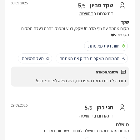
03.09.2025
5
שקד סביון
/5
התארחנו ב
הסוויטה
שקד
מקום מהמם עם נוף מדהים! שקט, רגוע ומפנק. זהבה בעלת המקום
מקסימה❤️
חוות דעת מאומתת
התמונות משקפות בדיוק את המתחם
מעל המצופה
תודה על חוות הדעת המפרגנת, היה נפלא לארח אתכם!
29.08.2025
5
חגי כהן
/5
התארחנו ב
הסוויטה
מושלם
מתחם מהמם ומפנק מושלם לזוגות ומשפחות צעירות