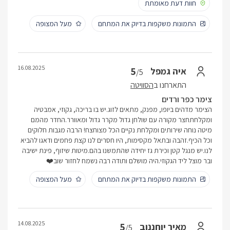
חוות דעת מאומתת
התמונות משקפות בדיוק את המתחם
מעל המצופה
16.08.2025
5
איה גמפל
/5
התארחנו ב
הסוויטה
צימר כפר ורדים
הצימר מדהים ביופו, מפנק, מתאים לזוג.יש בו בריכה, גקוזי, אמבטיה
ומקלחתחצר מקורה עם שולחן גדול מקרר גדול ומאוורר.החדר מהמם
מיטה נוחה שירותים ומקלחת נקיים הכל מצוחצח! הרבה מגבות חלוקים
וכל הכיף.זהבה ובתאל מקסימות, היו חסרים לנו קצת פחמים ודאגו להביא
לנו.יש מנגל קטן וכירת גז יחידה שהתמשנו בהם.מיטות שיזוף, פינת ישיבה
ובר מוצל ליד הגקוזי.היה מושלם ותודה רבה נשמח לחזור שוב❤️
התמונות משקפות בדיוק את המתחם
מעל המצופה
14.08.2025
5
מאיר יוחננוב
/5