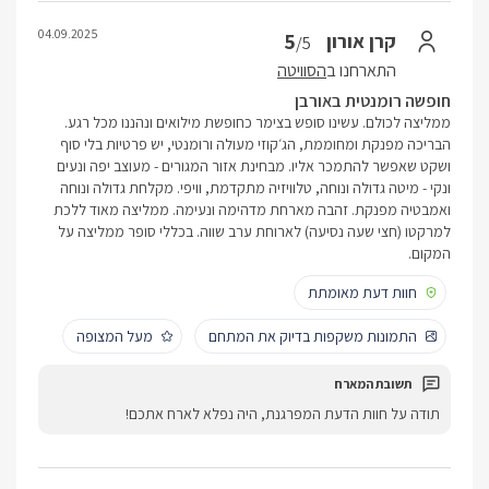
04.09.2025
5
קרן אורון
/5
התארחנו ב
הסוויטה
חופשה רומנטית באורבן
ממליצה לכולם. עשינו סופש בצימר כחופשת מילואים ונהננו מכל רגע.
הבריכה מפנקת ומחוממת, הג׳קוזי מעולה ורומנטי, יש פרטיות בלי סוף
ושקט שאפשר להתמכר אליו. מבחינת אזור המגורים - מעוצב יפה ונעים
ונקי - מיטה גדולה ונוחה, טלוויזיה מתקדמת, וויפי. מקלחת גדולה ונוחה
ואמבטיה מפנקת. זהבה מארחת מדהימה ונעימה. ממליצה מאוד ללכת
למרקטו (חצי שעה נסיעה) לארוחת ערב שווה. בכללי סופר ממליצה על
המקום.
חוות דעת מאומתת
התמונות משקפות בדיוק את המתחם
מעל המצופה
תודה על חוות הדעת המפרגנת, היה נפלא לארח אתכם!