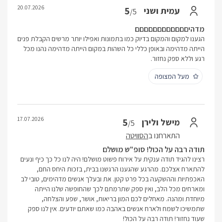
20.07.2026
5
עמית ושני
/5
מדהיםםםםםםםםםםםם
הגענו למקום והמקום בדיוק כמו בתמונות ואפילו יותר מרשים הקבלת פנים
הייתה מדהימה ובאופן כללי כל השהות במקום הייתה מדהימה נהנו מכל
רגע וללא ספק נחזור.
מעל המצופה
17.07.2026
5
מישל ולירן
/5
התארחנו ב
הסוויטה
תודה רבה על הכול! סופ"ש מושלם
רצינו להגיד תודה ענקית על אירוח פשוט מושלם! היה לנו כל כך כיף ונעים
להתארח אצלכם. מהרגע שהגענו הרגשנו בבית, בזכות היחס החם,
האכפתיות וההשקעה בכל פרט קטן. את ובעלך אנשים מדהימים, טובי לב
ומארחים מכל הלב, ואין ספק שתרמתם לכך שהחופשה שלנו הייתה
מיוחדת ומהנה. מאחלים לכם המון בריאות, אושר, שפע והצלחה,
שתמשיכו לשמח ולארח אנשים באהבה כמו שאתם יודעים. אין לנו ספק
שעוד נחזור! תודה רבה על הכול!