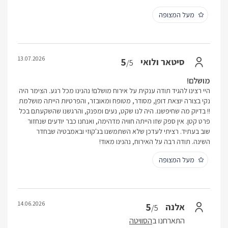
מעל המצופה
13.07.2026
5
סיטאר ולואי
/5
מושלם!
היי רצינו להגיד תודה ענקית על אירוח מושלם! נהנינו מכל רגע. הצימר היה
נקי בצורה יוצאת דופן, מסודר, מטופח ומאובזר, והפרטיות הייתה מושלמת
!! בדיוק מה שחיפשנו. היה לנו שקט, נעים ומפנק, והרגשנו שהשקעתם בכל
פרט קטן. אין ספק שזו הייתה חוויה מדהימה, ואנחנו כבר יודעים שנחזור
שוב בעתיד. רציתי לעדכן שלא השתמשנו בג'קוזי ובאמבטיה שבחדר
השינה. תודה רבה על האירוח, נהנינו מאוד!
מעל המצופה
14.06.2026
5
אלנה
/5
התארחנו ב
הסוויטה