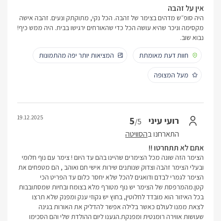
אין על זהבה
היה סופ״ש מדהים בצימר של זהבה. הכל נקי, מתוקתק ונעים. זהבה אישה
מקסימה וניכר שהיא עושה הכל כדי שהאורחים ירגישו בבית. היה ממש כיף!
נבוא שוב.
חוות דעת מאומתת
המציאות יותר יפה מהתמונות
מעל המצופה
19.12.2025
5
רועי עיני
/5
התארחנו ב
הסוויטה
אתם לא תתחרטו !!
הצימר הזה שונה מכל הצימרים שהיינו בהם עד היום ! צימר עם נוף חלומי
ובעלי הצימר זהבה וצדוק שנותנים שירות אישי חם ואוהב , הם מטפחים את
הצימר לגמרי לבדם ודואגים להכל שלא יחסר כלום עד הפריט הכי
קטן.מהמרפסת של הצימר יש נוף מטורף מלא בצומח ובחיות שמסתובבות
בכל האיזור הוא מובדד לחלוטין, בחוץ יש גקוזי ענק ומפנק שלא תרצו
לצאת ממנו לעולם כאשר בלילה אפשר להדליק את האורות בגינה
שעושות אווירה רומנטית ומפנקת.הגענו ליום ההולדת שלי והם הסכימו