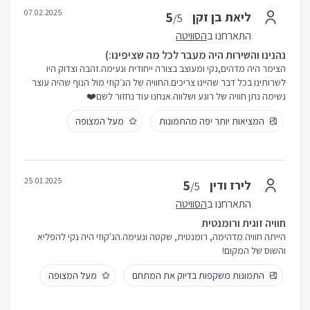
07.02.2025
5
ליאת בן זקן
/5
התארחנו ב
הסוויטה
נהנינו והשירות היה מעבר לכל מה שציפינו:)
הצימר היה מדהים,נקי ומעוצב בצורה ייחודית ונעימה.זהבה וצדוק היו
לשרותינו בכל דבר שהיינו צריכים.החוויה של הג׳קוזי מול הנוף שהיה עוצר
נשימה נתן חוויה של רוגע ושלווה.אנחנו עוד נחזור לשם❤️
המציאות יותר יפה מהתמונות
מעל המצופה
25.01.2025
5
לירז ודין
/5
התארחנו ב
הסוויטה
חוויה זוגית ורומנטית
הייתה חוויה מדהימה, רומנטית, שקטה ונעימה.הג'קוזי היה נקי להפליא
והשוס של המקום!
התמונות משקפות בדיוק את המתחם
מעל המצופה