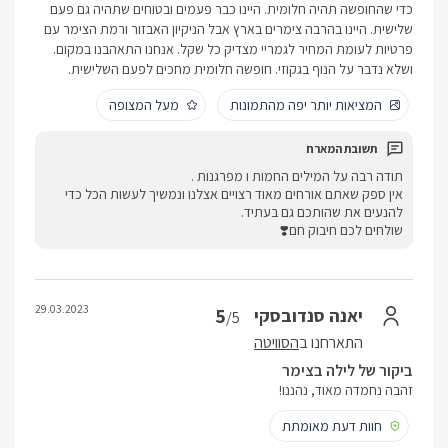
כדי שהחופשה תהיה חלומית. היינו כבר פעמים ובטוחים שתהיה גם פעם
שלישית. היינו בהרבה צימרים בארץ אבל הניקיון האבזור ורמת הצימר עם
פרטיות לעומת המחיר לגמריי מצדיק כל שקל. אנחנו התאהבנו במקום.
ושלא נדבר על הנוף בגקוזי. חופשה חלומית מחכים לפעם השלישית.
המציאות יותר יפה מהתמונות
מעל המצופה
תודה רבה על המילים החמות ו מפרגנות .
אין ספק שאתם אורחים מאוד רצויים אצלנו ונמשיך לעשות הכל כדי
להנעים את שהותכם גם בעתיד.
שולחים לכם חיבוק חם❣️
29.03.2023
5
יאנה סנדובסקי
/5
התארחנו ב
הסוויטה
ביקור של לילה בצימר
זהבה נחמדה מאוד, נהננו!
חוות דעת מאומתת