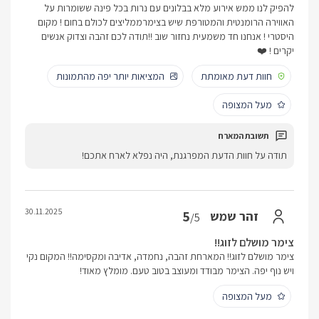
להפיק לנו ממש אירוע מלא בבלונים עם נרות בכל פינה ששומרות על
האווירה הרומנטית והמטורפת שיש בצימרממליצים לכולם בחום ! מקום
היסטרי ! אנחנו חד משמעית נחזור שוב !!תודה לכם זהבה וצדוק אנשים
יקרים ! ❤️
חוות דעת מאומתת
המציאות יותר יפה מהתמונות
מעל המצופה
תודה על חוות הדעת המפרגנת, היה נפלא לארח אתכם!
30.11.2025
5
זהר שמש
/5
צימר מושלם לזוג!!
צימר מושלם לזוג!! המארחת זהבה, נחמדה, אדיבה ומקסימה!! המקום נקי
ויש נוף יפה. הצימר מבודד ומעוצב בטוב טעם. מומלץ מאוד!
מעל המצופה