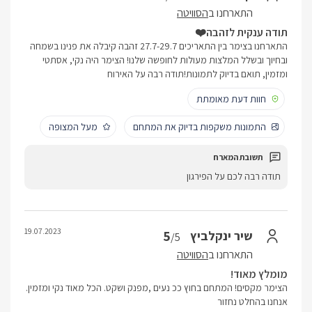
התארחנו ב
הסוויטה
תודה ענקית לזהבה❤️
התארחנו בצימר בין התאריכים 27.7-29.7 זהבה קיבלה את פנינו בשמחה
ובחיוך ובשלל המלצות מעולות לחופשה שלנו! הצימר היה נקי, אסתטי
ומזמין, תואם בדיוק לתמונות!תודה רבה על האירוח
חוות דעת מאומתת
התמונות משקפות בדיוק את המתחם
מעל המצופה
תודה רבה לכם על הפירגון
19.07.2023
5
שיר ינקלביץ
/5
התארחנו ב
הסוויטה
מומלץ מאוד!
הצימר מקסים! המתחם בחוץ ככ נעים ,מפנק ושקט. הכל מאוד נקי ומזמין.
אנחנו בהחלט נחזור