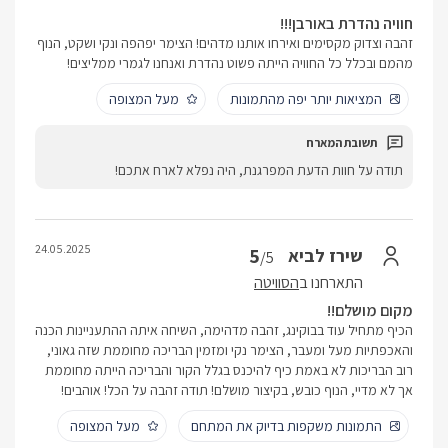
חוויה נהדרת באורבן!!!
זהבה וצדוק מקסימים ואירחו אותנו מדהים! הצימר יפהפה ונקי ושקט, הנוף
מהמם ובכלל כל החוויה הייתה פשוט נהדרת ואנחנו לגמרי ממליצים!
המציאות יותר יפה מהתמונות
מעל המצופה
תודה על חוות הדעת המפרגנת, היה נפלא לארח אתכם!
24.05.2025
5
שירז לביא
/5
התארחנו ב
הסוויטה
מקום מושלם!!
הכיף מתחיל עוד בבוקינג, זהבה מדהימה, השיחה איתה ההתעניינות הכנה
והאכפתיות מעל ומעבר, הצימר נקי ומזמין הבריכה מחוממת שזה גאוני,
רוב הבריכות לא באמת כיף להיכנס בגלל הקור והבריכה הייתה מחוממת
אך לא מדיי, הנוף כובש, בקיצור מושלם! תודה זהבה על הכל! אוהבים!
התמונות משקפות בדיוק את המתחם
מעל המצופה