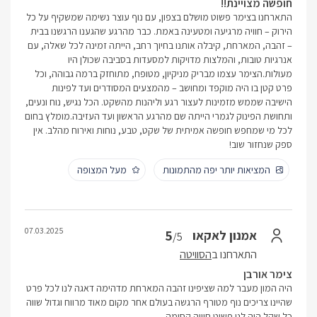
חופשה מצויינת!!
התארחנו בצימר פשוט מושלם בצפון, עם נוף עוצר נשימה שמשקיף על כל
הירוק – חוויה מרגיעה ומטעינה באמת. כבר מהרגע שהגענו הרגשנו בבית
– זהבה, המארחת, קיבלה אותנו בחיוך רחב, הייתה זמינה לכל שאלה, עם
אנרגיות טובות, והמלצות מדויקות למסעדות בסביבה שכולן היו
מעולות.הצימר עצמו מבריק מניקיון, מטופח, מתוחזק ברמה גבוהה, וכל
פרט קטן בו היה מוקפד ומחושב – מהמצעים המסודרים ועד לפינות
הישיבה שממש מזמינות לעצור רגע וליהנות מהשקט. הכל נגיש, נוח ונעים,
ותחושת הפינוק לגמרי הייתה שם מהרגע הראשון ועד העזיבה.מומלץ בחום
לכל מי שמחפש חופשה אמיתית של שקט, טבע, נוחות ואירוח מהלב. אין
ספק שנחזור שוב!
המציאות יותר יפה מהתמונות
מעל המצופה
07.03.2025
5
אמנון לאקאו
/5
התארחנו ב
הסוויטה
צימר אורבן
היה המון מעבר למה שציפינו זהבה המארחת מדהימה דאגה לנו לכל פרט
שהיינו צריכים נוף מטורף הרגשה בעולם אחר מקום מאוד מרווח וגדול שווה
כל שקל היה לנו פשוט חוויה קסומה