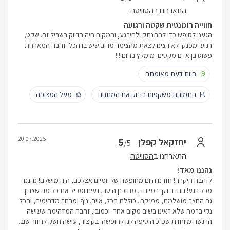
התארחנו ב
הסוויטה
חווייה רומנטית שקטה ורגועה
הגענו לסופש כדי להתנתק ולהירגע, והמקום היה בדיוק בשביל זה. שקט,
רגוע ומפנק. לא רצינו לצאת מהצימר מרוב שיש בו הכל. זהבה המארחת
פשוט בן אדם מקסים. מומלץ בחום!!!!
חוות דעת מאומתת
התמונות משקפות בדיוק את המתחם
מעל המצופה
20.07.2025
5
יחזקאל קפלן
/5
התארחנו ב
הסוויטה
נהננו מאד!
לזהבה היקרה! חזרנו היום מחופשה של יומיים אצלכם, היה מושלם! נהננו
מכל רגע! החדר נקי במיוחד, מתוכנן היטב, נעים ומכיל את כל מה שצריך.
גם החצר מושלמת, מפנקת, כוללת הכל, אויר, נוף ומרחב מדהימים, והכל
נקי ברמה שלא ראינו בשום מקום אחר. וכמובן, זהבה המדהימה שעושה
הרגשה מיוחדת שכ"כ הוסיפה לנו לחופשה. בקיצור, עושה חשק לחזור שוב.