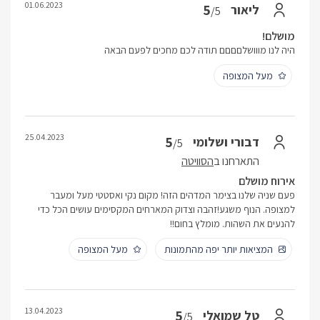
01.06.2023
5
ליאור
/5
מושלם!
היה לנו מווושלםםםם תודה לכם מחכים לפעם הבאה
מעל המצופה
25.04.2023
5
דבורי ושלומי
/5
התארחנו ב
הסוויטה
אירוח מושלם
פעם שניה שלנו בצימר המדהים הזה! מקום נקי ואסטטי מעל ומעבר
למצופה. הנוף משגע!זהבה וצדוק המארחים המקסימים עושים הכל כדי
להנעים את השהות. מומלץ בחום!!
המציאות יותר יפה מהתמונות
מעל המצופה
13.04.2023
5
טל שמואלי
/5