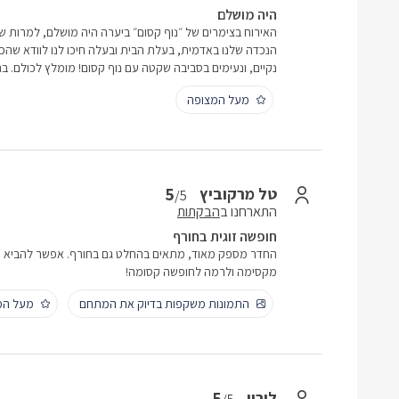
היה מושלם
האירוח בצימרים של ״נוף קסום״ ביערה היה מושלם, למרות ש
הנכדה שלנו באדמית, בעלת הבית ובעלה חיכו לנו לוודא שהכל
נקיים, ונעימים בסביבה שקטה עם נוף קסום! מומלץ לכולם. ב
מעל המצופה
5
טל מרקוביץ
/5
התארחנו ב
הבקתות
חופשה זוגית בחורף
החדר מספק מאוד, מתאים בהחלט גם בחורף. אפשר להביא כ
מקסימה ולרמה לחופשה קסומה!
התמונות משקפות בדיוק את המתחם
מעל המ
5
לירון