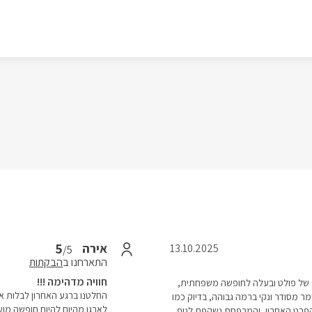
5
אירה
13.10.2025
/5
התארחנו ב
הבקתות
חוויה מדהימה !!!
ר של פולט ובעלה לחופשה משפחתית,
החלטנו ברגע האחרון לבלות א
ר מסודר ונקי ברמה גבוהה, בדיוק כמו
לארגן מהיום להיום חופשה מו
 הפרט האחרון, והמרפסת נשקפת לנוף