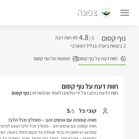
צפונה
4.8
נוף קסום
5 /
2 בקתות ביערה בגליל המערבי
חוות דעת על נוף קסום
תמונות של נוף קסום
חוות דעת על נוף קסום
חוות הדעת נכתבו על ידי גולשינו לאחר שהתארחו ב
נוף קסום
5
קובי בל
/5
חוויה קסומה עם אנשים זהב – מומלץ מכל הלב!
חוויה קסומה עם אנשים זהב – מומלץ מכל הלב! הגענו לצימ
ומהרגע הראשון היה ברור שנפלנו על מקום מיוחד באמת. הצימ
בתמונות – אם לא יותר. החדר היה מרווח, שקט, מאובזר עד