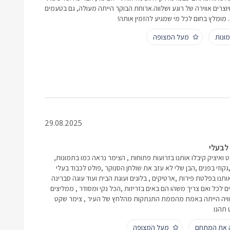
יוצרים אווירה של רוגע ושלווה.ארוחת הבוקר הייתה מעולה, גם בטעמים
. מומלץ בחום לכל מי שמגיע להזמין אותה!
ונות
מעל המצופה
29.08.2025
לבעלי
 ואיציק קיבלו אותנו בזרועות פתוחות , הצימר נראה כמו בתמונות,
גקוזי בפנים ,הבן שלי לא עזב את שולחן הסנוקר ,פולט לכבוד בעלי
אותנו בפלטת פירות ,ארטיקים , בלונים ועוגת הבית ועוד עוגה סברינה
ים לכל ואם צריך משהו הם באים בזריזות ,הכל נקי ומסודר , ממליצים
החוויה הייתה באמת מהממת התנתקות מהלחץ של העיר , צימר שקט
 תהנו
ק את המתחם
מעל המצופה