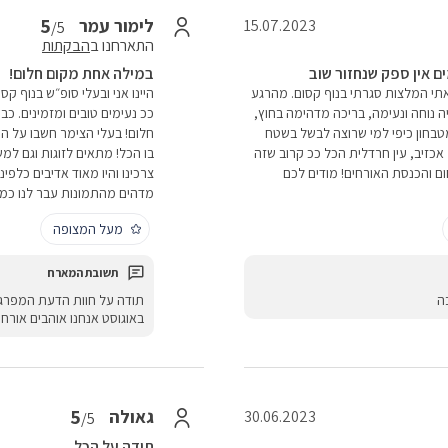
5
לימור עמר
15.07.2023
/5
התארחנו ב
הבקתות
 אין ספק שנחזור שוב
במילה אחת מקום חלום!
דיי ולי (בן 11 ובת 7) ולאחר שקראתי המלצות סגרתי בנוף קסום. מהרגע
היינו אני ובעלי סופ״ש בנוף ק
ה נוחה ונעימה, בריכה מדהימה בחוץ,
ככ נעימים טובים ומזמינים. כ
ומטבחון כיפי למי שרוצה לבשל בשטח
חלום! בעלי הצימר חשבו על הכ
אכזיב, עין חרדלית הכל ככ קרוב שזה
בו הכל! מתאים לזוגות וגם למ
ם והכנסת האורחים! מודים לכם
צרכינו והיו מאוד אדיבים כלפ
מדהים מהתמונות עבר לנו כמו
מעל המצופה
ה
תודה על חוות הדעת המפרגנ
באוגוסט אנחנו אוהבים אורחי
5
גאולה
30.06.2023
/5
תודה על הכל