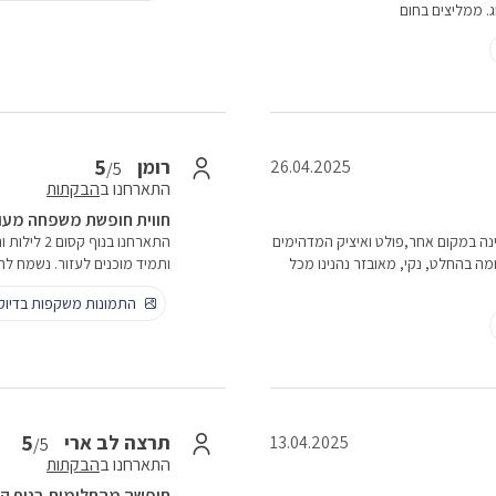
ג. ממליצים בחום
5
רומן
26.04.2025
/5
התארחנו ב
הבקתות
חווית חופשת משפחה מעו
9 אחרי שהתבטלה לנו לינה במקום אחר,פולט ואיציק המדהימים
התארחנו ב
ומה בהחלט, נקי, מאובזר נהנינו מכל
ותמיד מוכנים לעזור. נשמח לח
התמונות משקפות בדיו
5
תרצה לב ארי
13.04.2025
/5
התארחנו ב
הבקתות
חופשה מהחלומות בנוף ק