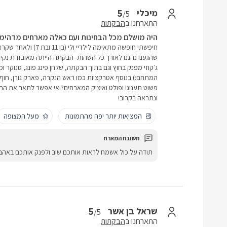
5
מיכלי
/5
התארחנו ב
הבקתות
היה מושלם מכל הבחינות ועם כאלה מארחים מדהימים
חיפשתי חופשה מתאימה ליל
שהגענו נהננו לאורך כל השהות- הבקתה הייתה מאובזרת נקיי
ג׳קוזי מפנק בחוץ וגם בתוך הבקתה, שלחן פינג פונג, סנוקר 
המתחם:) בנוסף אטרקציות כמו ראש הנקרה, פארק גורן, חוף 
פשוט תענוג! ופולט ואיציק המארחים? אי אפשר לתאר את החו
ונתראה בקרוב!
המציאות יותר יפה מהתמונות
מעל המצופה
תודה על כול אשמח לראות אותכם שוב ולפנק אותכם באהב
5
שראל בן אשר
/5
התארחנו ב
הבקתות