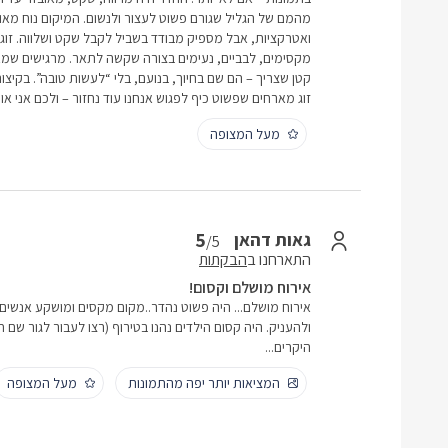
מהמם של הגליל שגורם פשוט לעצור ולנשום. המיקום נוח מאוד
ואטרקציות, אבל מספיק מבודד בשביל לקבל שקט ושלווה. זוג 
מקסימים, לבביים, נעימים בצורה שקשה לתאר. מרגישים שמ
קטן שצריך – הם שם בחיוך, בנועם, בלי “לעשות טובה”. בקיצור
זוג מארחים שפשוט כיף לפגוש אנחנו עוד נחזור – ולכם אני א
מעל המצופה
5
גאות דהאן
/5
התארחנו ב
הבקתות
אירוח מושלם וקסום!
אירוח מושלם... היה פשוט נהדר..מקום מקסים ומושקע אנשים 
ולהעניק. היה קסום הילדים נהנו בטירוף (רצו לעבור לגור שם ח
היקרים...
המציאות יותר יפה מהתמונות
מעל המצופה