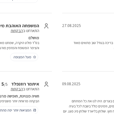
המשפחה האוהבת מיר
27.08.2025
התארחנו ב
הבקתות
מושלם
נו 2 צימרים מפנקים עם בריכה בגודל טוב מתאים מאוד
בס"ד פולט היקרה, שמחנו מא
והצימר המטופח והמזמין מורגש
מעל המצופה
5
איתמר רוזנפלד
09.08.2025
/5
התארחנו ב
הבקתות
חוויה מצוינת, חופשה מרג
ורים ו 4 ילדים שלושה מהם בוגרים. היה לנו את כל המתחם
הבקתה מרווחת יותר משציפינו,
מים, וזמינים כולל בשבת לכל בעיה
המציאות יותר יפה מהתמ
ץ. שולחן בליארד שולחן פינ פונג. יום