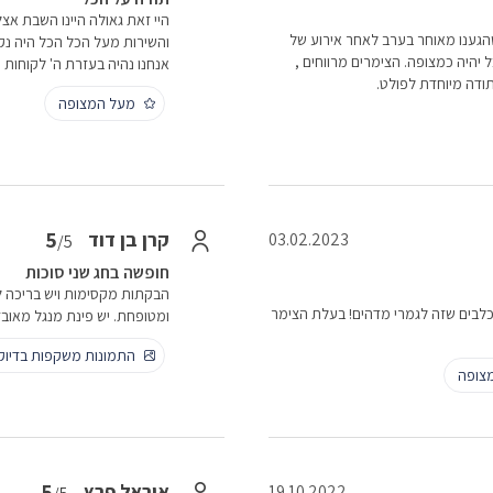
היי זאת גאולה היינו השבת אצ
הגענו מאוחר בערב לאחר אירוע של
והשירות מעל הכל הכל היה נקי
 יהיה כמצופה. הצימרים מרווחים ,
אנחנו נהיה בעזרת ה' לקוחות 
תודה מיוחדת לפולט.
מעל המצופה
5
קרן בן דוד
03.02.2023
/5
חופשה בחג שני סוכות
הבקתות מקסימות ויש בריכה לנו
לבים שזה לגמרי מדהים! בעלת הצימר
ומטופחת. יש פינת מנגל מאובזר
התמונות משקפות בדיו
צופה
5
אוראל פרץ
19.10.2022