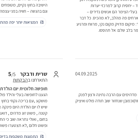
הישיבה בחוץ נקיים, מטופחים ו
 – יחסית קרוב למרכזי יערות
וגם בהגשה – חוויה בפני עצמה
בעלי הצימר הם אנשים נדירים –
ארחים פה מהלב, לא מהכיס. כל דבר
המציאות יותר יפה מהתמ
: מיקום מדויק מקום נקי, מרווח ומרגיע
ומר בלב שלם: אל תהססו.
5
שרית ודבקר
04.09.2025
/5
התארחנו ב
הבקתות
חופשה חלומית יום הולדת 
מדהימים עם הרבה נתינה ורצון לפנק
הגענו לחופשה בעלי והילד פולט
ח)וכמובן שנחזור שוב תודה פולט ואיציק
מושקע ,עם בריכה גקוזי בחוץ ,
שיש לו יום הולדת היום פינקה 
קטנה , פשוט זוג מדהים , דואג
בחום , ואולי נתראה שוב כי 
ופשוט חלום ,לא תצטערו פשוט
התמונות משקפות בדיו