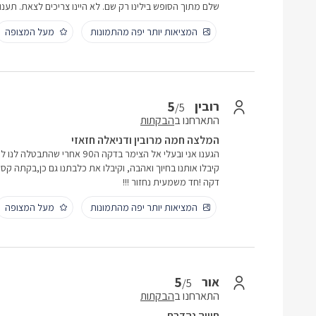
שלם מתוך הסופש בילינו רק שם. לא היינו צריכים לצאת. תענו
המציאות יותר יפה מהתמונות
מעל המצופה
5
רובין
/5
התארחנו ב
הבקתות
המלצה חמה מרובין ודניאלה חזאזי
הגענו אני ובעלי אל הצימר בדקה ה0
קיבלו אותנו בחיוך ואהבה, וקיבלו את כלבתנו גם כן,בקתה קס
דקה !חד משמעית נחזור !!!
המציאות יותר יפה מהתמונות
מעל המצופה
5
אור
/5
התארחנו ב
הבקתות
חוויה נהדרת