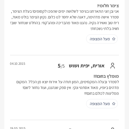
צימר חלומי!
אני ובן זוגי התארחנו בצימר לשלושה ימים שהפכו לקסומים! בעלת הצימר,
סמדר אישה מדהימה, דאגה שלא יחסר לנו כלום. נקיון הצימר בולט מאוד,
ריח טוב ואווירה נקיה. נהננו מאוד מהבריכה ומהג'קוזי. בהחלט שנחזור שוב!
חוויה בלתי נשכחת!
מעל המצופה
04.10.2015
5
אורית, יפית ושוש
/5
מומלץ בחום!!!
לסמדר ובעלה המקסימים, המון תודה על אירוח יוצא מן הכלל. המקום
מדהים ביופיו, מאוד אסתטי ונקי. אין ספק שנהננו, ועוד נחזור לשם!
ממליצות לכולם בחום!!!
מעל המצופה
19.05.2015