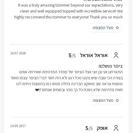
It was a truly amazing tzimmer beyond our expectations, very
clean and well equipped topped with incredible service!! We
highly reccomend this tzimmer to everyone! Thank you so much
מעל המצופה
16.07.2018
5
אוראל אוראל
/5
צימר מושלם!
התארחנו אני ובן זוגי אצל הצימר של סמדר המדהימה שאירחה אותנו
בצורה הכי טובה שיש נהננו מכל רגע ולא היה חסר דבר! הצימר עצמו מאוד
מטופח ונראה טוב מושקע הבריכה גדולה ממש כמו בתמונה! הייתה לנו
חוויה מדהימה שלא נשכח כל כך מהר ובטוחים שנחזור!!❤️
מעל המצופה
14.09.2017
5
אופק
/5