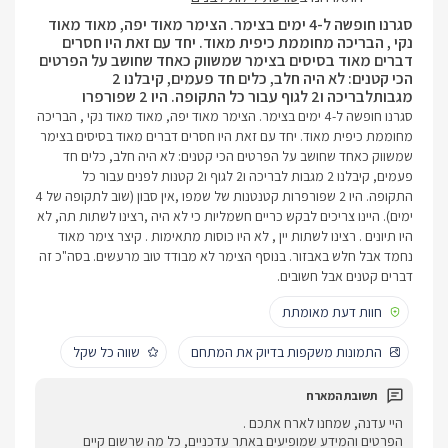
סגרנו חופשה ל-4 ימים בצימר. הצימר מאוד יפה, מאוד מאוד
נקי , הבריכה מחוממת כיפית מאוד. יחד עם זאת היו חסרים
דברים מאוד בסיסים בצימר שמשווק כאחד שחושב על הפרטים
הכי קטנים: לא היה חלב, כלים חד פעמים, קיבלנו 2
מגבותלבריכה ו2 לגוף עבור כל התקופה. היו 2 שפורפרו
סגרנו חופשה ל-4 ימים בצימר. הצימר מאוד יפה, מאוד מאוד נקי , הבריכה
מחוממת כיפית מאוד. יחד עם זאת היו חסרים דברים מאוד בסיסים בצימר
שמשווק כאחד שחושב על הפרטים הכי קטנים: לא היה חלב, כלים חד
פעמים, קיבלנו 2 מגבות לבריכה ו2 לגוף ו2 קטנות לפנים עבור כל
התקופה. היו 2 שפורפרות קטנטנות של שמפו ,אין סבון (שוב לתקופה של 4
ימים). היינו צריכים לבקש כריים חשמליות כי לא היה ,רצינו לשתות תה, לא
היו תיונים . רצינו לשתות יין , לא היו כוסות מתאימות . קיצר צימר מאוד
נחמד אבל חלש באבזור. בנוסף הצימר לא מבודד טוב מרעשים. בסה"כ זה
דברים קטנים אבל חשובים.
חוות דעת מאומתת
התמונות משקפות בדיוק את המתחם
שווה כל שקל
היי עדנה, שמחנו לארח אתכם .
הפרטים והמידע שמופיעים באתר עדכניים, כל מה שרשום קיים