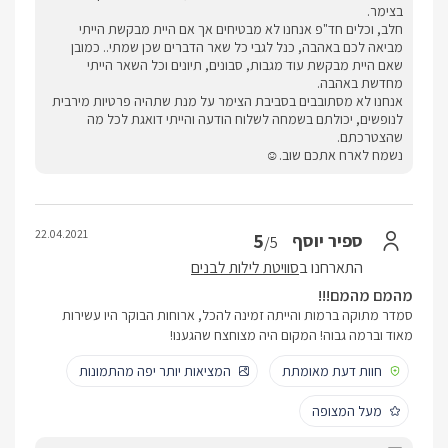
בצימר.
חלב, וכלים חד"פ אנחנו לא מבטיחים אך אם היית מבקשת הייתי
מביאה לכם באהבה, כנל לגבי כל שאר הדברים שכן שמתי.. כמובן
שאם היית מבקשת עוד מגבות, סבונים, תיונים וכל השאר הייתי
מחדשת באהבה.
אנחנו לא מסתובבים בסביבת הצימר על מנת שתהיה פרטיות מירבית
לנופשים, יכולתם בשמחה לשלוח הודעה והייתי דואגת לכל מה
שהצטרכתם.
נשמח לארח אתכם שוב.☺
22.04.2021
5
ספיר יוסף
/5
התארחנו ב
סוויטת לילות לבנים
מהמם מהמם!!!
סמדר מתוקה ברמות והייתה זמינה להכל, ארוחות הבוקר היו עשירות
מאוד וברמה גבוה! המקום היה מצוחצח שהגענו!
חוות דעת מאומתת
המציאות יותר יפה מהתמונות
מעל המצופה