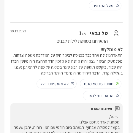
מעל המצופה
29.12.2022
1
טל גבאי
/5
התארחנו ב
סוויטת לילות לבנים
לא מומלץ!!!
התארחנו לילה אחד כבר בכניסה לצימר היה על המדרכה אשפה וצלחות
מפלסטיק הצימר עצמו היה מוזנח ולא מזמין חדר הרחצה היה מיושן והברז
היה שבור, ביקשנו תוספת של רבע שעה ביציאה על מנת להתארגן נעננו
בשלילה קרה, הדבר היחיד שהיה נחמד הייתה הבריכה
חוות דעת מאומתת
לא משקפות בכלל
התאכזבתי לגמרי
היי טל,
שמחנו לארח אתכם אצלנו.
בקשר לפסולת שבחוץ- הגעתם ביום חורפי עם המון רוחות, יתכן שעפה
מאחד הפחים פסולת לכיוון הכביש- חלילה לא בתוך המתחם. חבל