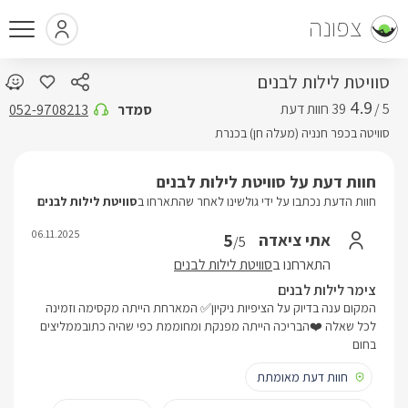
צפונה
סוויטת לילות לבנים
4.9
5 /
סמדר
052-9708213
סוויטה בכפר חנניה (מעלה חן) בכנרת
חוות דעת על סוויטת לילות לבנים
חוות הדעת נכתבו על ידי גולשינו לאחר שהתארחו ב
סוויטת לילות לבנים
06.11.2025
5
אתי ציאדה
/5
התארחנו ב
סוויטת לילות לבנים
צימר לילות לבנים
המקום ענה בדיוק על הציפיות ניקיון✅ המארחת הייתה מקסימה וזמינה
לכל שאלה ❤️הבריכה הייתה מפנקת ומחוממת כפי שהיה כתובממליצים
בחום
חוות דעת מאומתת