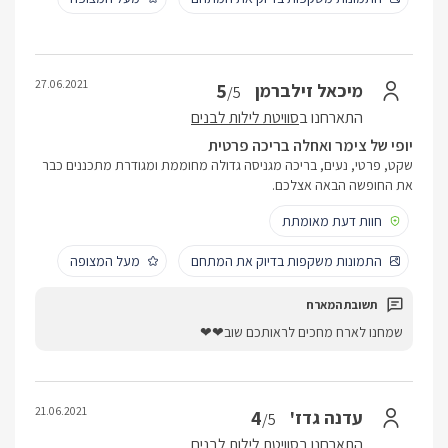
27.06.2021
5
מיכאל זילברמן
/5
התארחנו ב
סוויטת לילות לבנים
יופי של צימר ואחלה בריכה פרטית
שקט, פרטי, נעים, בריכה מגניסה גדולה מחוממת ומגודרת מתכננים כבר
את החופשה הבאה אצלכם.
חוות דעת מאומתת
התמונות משקפות בדיוק את המתחם
מעל המצופה
שמחנו לארח מחכים לראותכם שוב❤❤
21.06.2021
4
עדנה גדז'
/5
התארחנו ב
סוויטת לילות לבנים