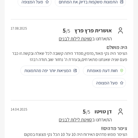
התמונות משקפות בדיוק את המתחם
מעל המצופה
17.08.2025
5
אושרית פרץ פרץ
/5
התארחנו ב
סוויטת לילות לבנים
היה מושלם
הצימר היה נקי מאוד,מזמין,סמדר היתה קשובה לכל שאלה ובקשה.זו כבר
פעם שניה שאנחנו מתארחים,ובעזרת ה' נחזור שוב.תודה רבה!
חוות דעת מאומתת
המציאות יותר יפה מהתמונות
מעל המצופה
14.04.2025
5
דן טויטו
/5
התארחנו ב
סוויטת לילות לבנים
צימר מדהים!!
הצימר ממש מדהים האירוח היה 10 על 10 הכל נקי מצוצח במקום