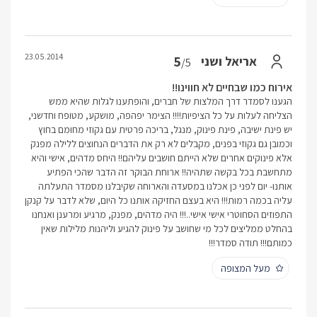
23.05.2014
5
אריאל ושני
/5
אירוח כמו שבחיים לא חווינו!!
הגענו לסמדר דרך המלצות של חברים, והופתענו לגלות שהיא ממש
הצליחה לעלות על כל הציפיות!!!! הצימר יפהפה, מושקע, מטופח וחדשני,
יש פינת ישיבה, פינת פינוק, מנגל, בריכה פרטית עם גקוזי מחומם בחוץ
וכמובן גם גקוזי בפנים, מקבלים לא רק את הדברים הנחוצים ללילה מפנק
אלא פינוקים אחרים שלא הייתם חושבים עליהם!! היחס מדהים, אישי והיא
מתחשבת בכל בקשה שתהיה!! ארוחת הבוקר זה הדבר שהכי הפתיע
אותנו- יום לפני כן אכלנו במסעדה והארוחה שקיבלנו מסמדר התעלתה
עליה בכמה רמות!!! היא בעצם החזיקה אותנו כל היום, שלא לדבר על קנקן
התפוזים הסחוטרי אישי אישי..!!! היה מדהים, מפנק, מרגיע ומרענן ואנחנו
בהחלט ממליצים לכל מי שחושב על פינוק להגיע וליהנות מלילות שאין
כמותם!!! תודה סמדר!!!
מעל המצופה