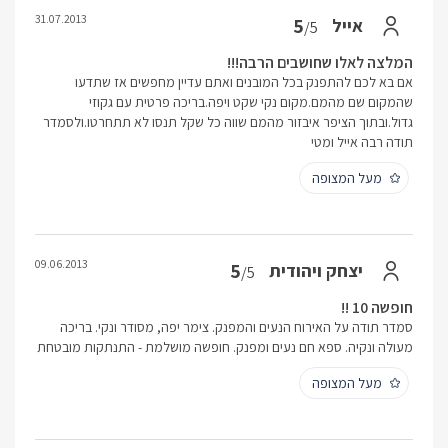
31.07.2013
5
אייל
/5
המלצה לאלו שחושבים הרבה!!!
אם בא לכם להתפנק בכל המובנים ואתם עדיין מחפשים אז שתדעו
שהמקום שם מהמם.מקום נקי שקט ויפה.בריכה פרטית עם גקוזי
גדול.ובתוך הציפר איבזור מהמם שווה כל שקל תנסו לא תתחרטו.ולסמדר
תודה רבה אייל ומטי
מעל המצופה
09.06.2013
5
יצחק ויהודית
/5
חופשה 10 !!
סמדר תודה על האירוח הנעים והמפנק. צימר יפה, מסודר ונקי. בריכה
מעולה ונקיה. ספא חם נעים ומפנק. חופשה מושלמת - התנתקות מובטחת
מעל המצופה