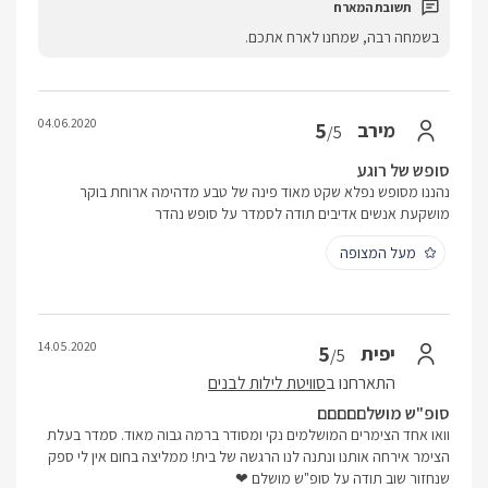
בשמחה רבה, שמחנו לארח אתכם.
04.06.2020
5
מירב
/5
סופש של רוגע
נהננו מסופש נפלא שקט מאוד פינה של טבע מדהימה ארוחת בוקר
מושקעת אנשים אדיבים תודה לסמדר על סופש נהדר
מעל המצופה
14.05.2020
5
יפית
/5
התארחנו ב
סוויטת לילות לבנים
סופ"ש מושלםםםםם
וואו אחד הצימרים המושלמים נקי ומסודר ברמה גבוה מאוד. סמדר בעלת
הצימר אירחה אותנו ונתנה לנו הרגשה של בית! ממליצה בחום אין לי ספק
שנחזור שוב תודה על סופ"ש מושלם ❤