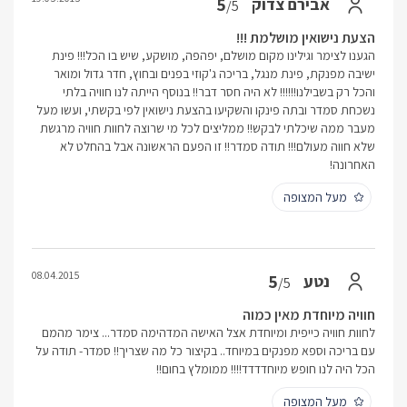
5
אבירם צדוק
/5
הצעת נישואין מושלמת !!!
הגענו לצימר וגילינו מקום מושלם, יפהפה, מושקע, שיש בו הכל!!! פינת
ישיבה מפנקת, פינת מנגל, בריכה ג'קוזי בפנים ובחוץ, חדר גדול ומואר
והכל רק בשבילנו!!!!!! לא היה חסר דבר!! בנוסף הייתה לנו חוויה בלתי
נשכחת סמדר ובתה פינקו והשקיעו בהצעת נישואין לפי בקשתי, ועשו מעל
מעבר ממה שיכלתי לבקש!! ממליצים לכל מי שרוצה לחוות חוויה מרגשת
שלא חווה מעולם!!! תודה סמדר!! זו הפעם הראשונה אבל בהחלט לא
האחרונה!
מעל המצופה
08.04.2015
5
נטע
/5
חוויה מיוחדת מאין כמוה
לחוות חוויה כייפית ומיוחדת אצל האישה המדהימה סמדר... צימר מהמם
עם בריכה וספא מפנקים במיוחד.. בקיצור כל מה שצריך!! סמדר- תודה על
הכל היה לנו חופש מיוחדדדד!!!! ממומלץ בחום!!
מעל המצופה