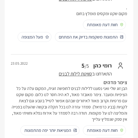
.
מקום שקט ומקסים מומלץ בחום
חוות דעת מאומתת
התמונות משקפות בדיוק את המתחם
מעל המצופה
23.05.2022
5
רומי כהן
/5
התארחנו ב
סוויטת לילות לבנים
צימר מדהים
הבן זוג שלי ואני נסענו ללילות לבנים לחופשה זוגית, המקום עלה על כל
הציפיות ומעבר. צימר מאובזר מאוד, לא היה חסר לנו כלום. מקום שקט
עם פרטיות וקרוב מאוד לאיזורים שבהם אפשר לטייל בטבע וגם לצאת
לקניות (בביג כרמיאל). סמדר עזרה לנו בכל תקלה ובקשה שהעלנו בפנייה
והמליצה לנו על מקומות. תודה רבה לסמדר על אירוח נפלא וחוויתי מאוד,
אין ספק שנמליץ עלייך
חוות דעת מאומתת
המציאות יותר יפה מהתמונות