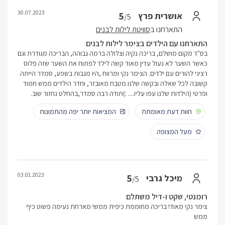
30.07.2023
5
אושרית פרץ
/5
התארחנו ב
סוויטת לילות לבנים
התארחנו עם הילדים בצימר לילות לבנים
בס"ד מקום מושלם, בריכה נקיה וצלולה ברמה גבוהה, הבריכה מגודרת וגם
כאשר השער לא נעול עדין מאוד קשה לילד לפתוח את השער שזה פלוס
רציני להורים עם ילדים. הצימר נקי ומרווח ,היו מגבות בשפע, סמדר הייתה
קשובה לכל שאלה ובקשה שלנו.מטבח מאובזר, וחדר הילדים ממש חמוד
ופרטי (הילדות שלנו עפו עליו.... :)תודה רבה סמדר,בהחלט נחזור שוב.
חוות דעת מאומתת
המציאות יותר יפה מהתמונות
מעל המצופה
03.01.2023
5
מיכל גרבי
/5
רומנטי, שקט ו-דיל משתלם
צימר נקי מאוד! בריכה מחוממת כיפית ממש! מארחת נעימה פשוט כיף
ממש