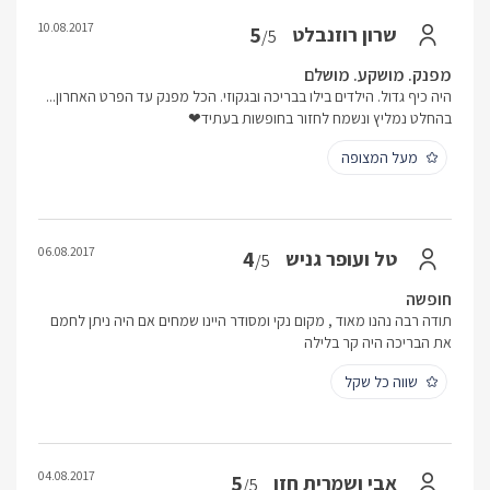
10.08.2017
5
שרון רוזנבלט
/5
מפנק. מושקע. מושלם
היה כיף גדול. הילדים בילו בבריכה ובגקוזי. הכל מפנק עד הפרט האחרון...
בהחלט נמליץ ונשמח לחזור בחופשות בעתיד❤
מעל המצופה
06.08.2017
4
טל ועופר גניש
/5
חופשה
תודה רבה נהנו מאוד , מקום נקי ומסודר היינו שמחים אם היה ניתן לחמם
את הבריכה היה קר בלילה
שווה כל שקל
04.08.2017
5
אבי ושמרית חזן
/5