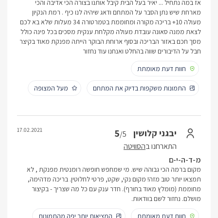
אז במה נתחיל ... יאיר בעל הבית קיבל אותנו בצורה הכי אדיבה והכי
מארחת שיש נתן הסבר על המתחם ודאג שיהיה לנו כיף . רמת הנקיון
מעולה 10+ בריכה מקורה ומחוממת בטמרטורה 34 מעלות שלא בא לכם
לצאת ממנה סאונה עובדת מעולה מקלחת ענקית מסכים בכל פינה כולל
מסך חכם באזור הבריכה ובסוף ארוחת הבוקר הייתה מפנקת מאוד בקיצר
חבל על הדיבורים שווה בהחלט ואנחנו עוד נחזור
חוות דעת מאומתת
התמונות משקפות בדיוק את המתחם
מעל המצופה
17.02.2021
5
יבגני קלושין
/5
התארחנו ב
הסוויטה
מ-ד-ה-י-ם
מקום ברמה הכי גבוהה שיש. מי שמחפש חופשה רומנטית מפנקת , לא
תמצאו יותר טוב מזה! מקום נקי, שקט, פרטי לחלוטין. בריכה מדהימה,
מחוממת (מומלץ מאוד בחורף). חדר ענק עם כל מה שצריך - בקיצור
מושלם. נחזור לשם בוודאות.
חוות דעת מאומתת
המציאות יותר יפה מהתמונות