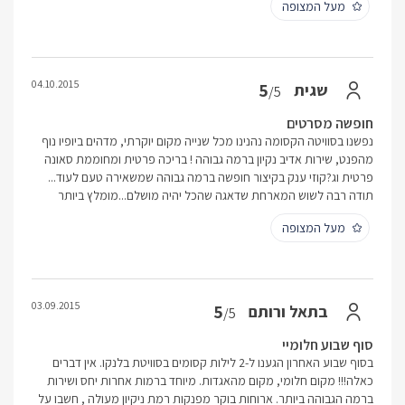
מעל המצופה
04.10.2015
5
שגית
/5
חופשה מסרטים
נפשנו בסוויטה הקסומה נהנינו מכל שנייה מקום יוקרתי, מדהים ביופיו נוף
מהפנט, שירות אדיב נקיון ברמה גבוהה ! בריכה פרטית ומחוממת סאונה
פרטית וג?קוזי ענק בקיצור חופשה ברמה גבוהה שמשאירה טעם לעוד...
תודה רבה לשוש המארחת שדאגה שהכל יהיה מושלם...מומלץ ביותר
מעל המצופה
03.09.2015
5
בתאל ורותם
/5
סוף שבוע חלומיי
בסוף שבוע האחרון הגענו ל-2 לילות קסומים בסוויטת בלנקו. אין דברים
כאלה!!! מקום חלומי, מקום מהאגדות. מיוחד ברמות אחרות יחס ושירות
ברמה הגבוהה ביותר. ארוחות בוקר מפנקות רמת ניקיון מעולה , חשבו על