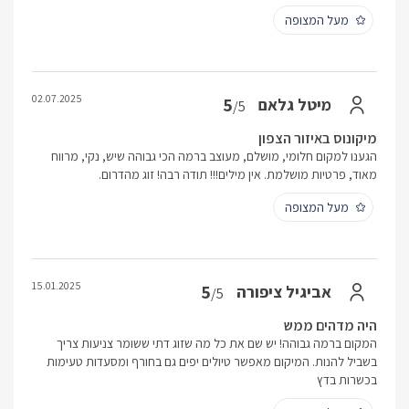
מעל המצופה
02.07.2025
5
מיטל גלאם
/5
מיקונוס באיזור הצפון
הגענו למקום חלומי, מושלם, מעוצב ברמה הכי גבוהה שיש, נקי, מרווח
מאוד, פרטיות מושלמת. אין מילים!!! תודה רבה! זוג מהדרום.
מעל המצופה
15.01.2025
5
אביגיל ציפורה
/5
היה מדהים ממש
המקום ברמה גבוהה! יש שם את כל מה שזוג דתי ששומר צניעות צריך
בשביל להנות. המיקום מאפשר טיולים יפים גם בחורף ומסעדות טעימות
בכשרות בדץ