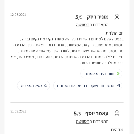
12.06.2021
5
מוניר ריזק
/5
התארחנו ב
הסוויטה
יום הולדת
בכניסה שלנו למתחם האירוח הכל היה מסודר נקי רמת נקיום גבווה ,
תמונות משקפות בדיוק את המציאות , ארוחת בוקר יוצאת דופן , הבריכה
מחוממת , מה שחשוב שיש פרטיות לאורח אין רעש אווירה יפה מאוד ,
תאורת לילה במתחם הבריכה שנותנת הרגשת רוגע ונחת , ממש נהנו , אני
כבר מתלהב לחופשה הבאה .
חוות דעת מאומתת
התמונות משקפות בדיוק את המתחם
מעל המצופה
31.03.2021
5
עאמר יוסף
/5
התארחנו ב
הסוויטה
מדהים