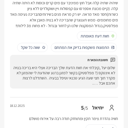
שיהיה שתיה קלה אבל חוץ ממיניבר עם מים קרים וכוסות לא היתה שתיה
קלה. (קיים מכונת אספרסו עם קפסולות ויין ושוקולדים ללא ציון
כשרות)חסר מאד מראה. יש רק מראת פנים בשירותיםהבריכה נעימה מאד
מים מחוממים- ממש תענוגרק שהבריכה לא בנויה מאבן אלא
מפלסטיק.בגדול המסקנות שלנו הן לחזור ובגדול - לא פחות מ3 לילות!!
חוות דעת מאומתת
התמונות משקפות בדיוק את המתחם
שווה כל שקל
שלום יעל ,קיבלתי את חוות הדעת שלך הבריכה אצלי היא בריכה בנויה
לא אינטקס (? מפלסטיק) בקשר למזגן ברגע שהודעת לי שהמזגן לא
מקרר תוך חצי שעה הגיע טכנאי וטיפל בבעיה . השתדלנו לרצות
אתכם אבל …..
18.12.2025
5
יחיאל
/5
חוויה נהדרת צימר תקין ומתוחזק תודה רבה על אירוח מושלם