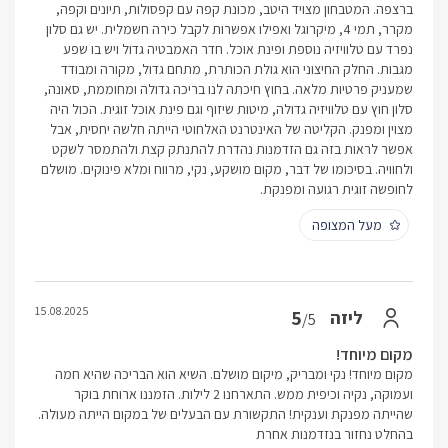
ברצפה. המטבחון מצויד היטב, מכונת קפה עם קפסולות, תיונים וקפה,
מקרר, תמי 4, מיקרוגל ואפילו אפשרות לקבל כירה חשמלית. יש גם סלון
נפרד עם טלוויזיה נוספת ופינת אוכל. חדר האמבטיה גדול ויש בו שפע
מגבות. החלק החיצוני הוא גולת הכותרת, מתחם גדול, מקורה ומבודד
שמעניק פרטיות מלאה. בחוץ חיכתה לנו בריכה גדולה ומחוממת, סאונה,
סלון חוץ עם טלוויזיה גדולה, מיטות שיזוף וגם פינת אוכל זוגית. הכול היה
מצוין ומפנק. הקליטה של האינטרנט האלחוטי הייתה חלשה יחסית, אבל
אפשר לראות בזה גם הזדמנות נהדרת להתנתק קצת ולהתמסר לשקט
ולחוויה. בסיכומו של דבר, מקום מושקע, נקי, מרווח ומלא פינוקים. מושלם
לחופשה זוגית רגועה ומפנקת.
מעל המצופה
15.08.2025
5
ליזה
/5
מקום מיוחד!
מקום מיוחד! נקי ומבריק, מיקום מושלם. השיא הוא הבריכה שהיא חמה
ועמוקה, נקיה וכיפית ממש. התארחנו 2 לילות. הזמננו ארוחת בוקר
שהייתה מפנקת וענקית! התקשורת עם הבעלים של במקום הייתה מעולה.
בהחלט נחזור בנזדמנות אחרת