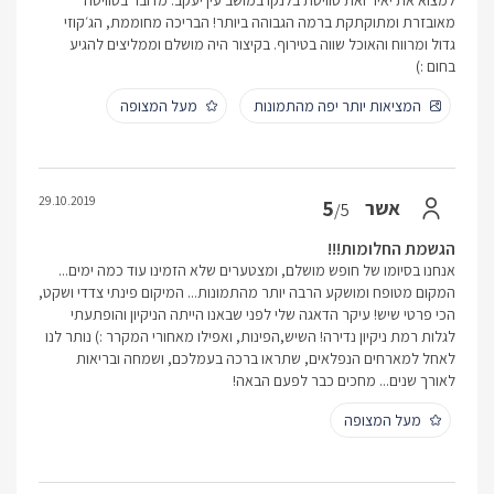
למצוא את יאיר ואת סוויטת בלנקו במושב עין יעקב. מדובר בסוויטה
מאובזרת ומתוקתקת ברמה הגבוהה ביותר! הבריכה מחוממת, הג׳קוזי
גדול ומרווח והאוכל שווה בטירוף. בקיצור היה מושלם וממליצים להגיע
בחום :)
המציאות יותר יפה מהתמונות
מעל המצופה
29.10.2019
5
אשר
/5
הגשמת החלומות!!!
אנחנו בסיומו של חופש מושלם, ומצטערים שלא הזמינו עוד כמה ימים...
המקום מטופח ומושקע הרבה יותר מהתמונות... המיקום פינתי צדדי ושקט,
הכי פרטי שיש! עיקר הדאגה שלי לפני שבאנו הייתה הניקיון והופתעתי
לגלות רמת ניקיון נדירה! השיש,הפינות, ואפילו מאחורי המקרר :) נותר לנו
לאחל למארחים הנפלאים, שתראו ברכה בעמלכם, ושמחה ובריאות
לאורך שנים... מחכים כבר לפעם הבאה!
מעל המצופה