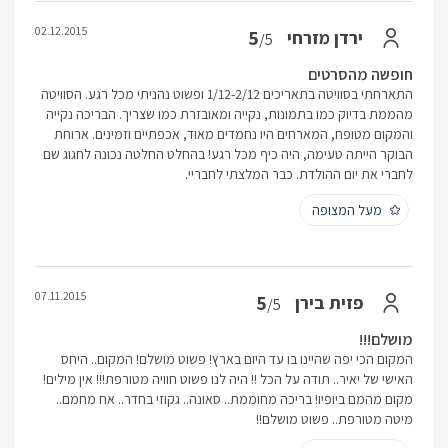
02.12.2015
5
ירדן מזרחי
/5
חופשה מהסרטים
התארחתי בסוויטה בתאריכים 1/12-2/12 ופשוט נהניתי מכל רגע. הסוויטה
מהממת בדיוק כמו בתמונות, נקייה ומאובזרת כמו שצריך. הבריכה נקייה
והמקום מטופח, המארחים היו נחמדים מאוד, אכפתיים וזמינים. ארוחת
הבוקר הייתה טעימה, היה כיף מכל רגע! בהחלט החלטה נכונה לחגוג שם
לחברי את יום ההולדת. כבר המלצתי לחבריי.
מעל המצופה
07.11.2015
5
פזית בירן
/5
מושלם!!!
המקום הכי יפה שהיינו בו עד היום בארץ! פשוט מושלם! המקום.. היחס
האישי של יאיר.. תודה על הכל !! היה לנו פשוט חוויה מטורפת!!! אין מילים!
מקום מהמם ביופיו! בריכה מחוממת.. סאונה.. גקוזי בחדר.. אח מחמם..
מיטה מטורפת.. פשוט מושלם!!