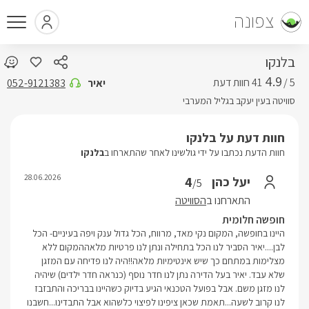
צפונה
בלנקו
4.9
5 /
יאיר
052-9121383
סוויטה בעין יעקב בגליל המערבי
חוות דעת על בלנקו
חוות הדעת נכתבו על ידי גולשינו לאחר שהתארחו ב
בלנקו
28.06.2026
4
יעל כהן
/5
התארחנו ב
הסוויטה
חופשה חלומית
היינו בחופשה, המקום נקי מאד, מרווח, הכל גדול ענק ויפה בעיניים- הכל
לבן....יאיר הסביר לנו הכל בתחילה ונתן לנו פרטיות מלאההמקום ללא
מצלימות במתחם כך שיש אינטימיות מלאה!!היה לנו פדיחה עם המזגן
שלא עבד. יאיר בעל הדירה נתן לנו חדר נוסף (כנראה חדר ילדים) שיהיה
לנו מזגן משם. אבל בפועל הטכנאי הגיע בדיוק כשהיינו בבריכה והתבזבז
לנו קרוב לשעה...תאמת שכאן ציפינו לפיצוי כלשהוא אבל התבדינו...חשבנו