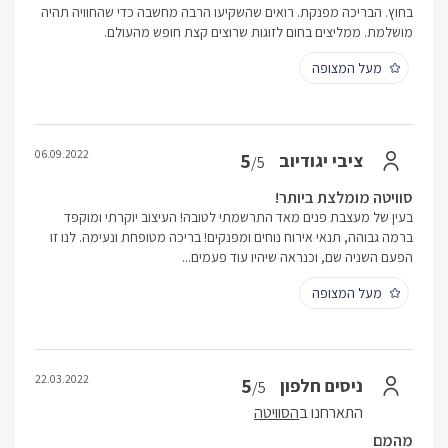
בחוץ. הבריכה מפנקת. רואים שהשקיעו הרבה מחשבה כדי שהחוויה תהיה
מושלמת. ממליצים בחום לזוגות שרוצים קצת חופש מהעולם.
מעל המצופה
06.09.2022
5
ציבי יגודיוב
/5
סוויטה מומלצת ביותר!
בעין של מעצבת פנים מאד התרשמתי לטובה! העיצוב יוקרתי ומוקפד
ברמה גבוהה, תנאי אירוח נוחים ומפנקים! בריכה מטופחת ונעימה. לנו זו
הפעם השניה שם, וכנראה שיהיו עוד פעמים...
מעל המצופה
22.03.2022
5
ניסים חלפון
/5
התארחנו ב
הסוויטה
מהמם