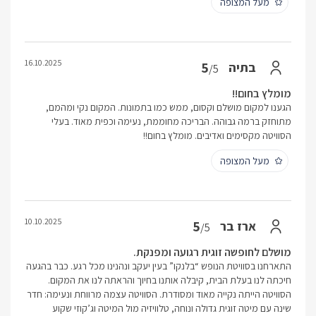
מעל המצופה
16.10.2025
5
בתיה
/5
מומלץ בחום!!
הגענו למקום מושלם וקסום, ממש כמו בתמונות. המקום נקי ומהמם,
מתוחזק ברמה גבוהה. הבריכה מחוממת, נעימה וכפית מאוד. בעלי
הסוויטה מקסימים ואדיבים. מומלץ בחום!!
מעל המצופה
10.10.2025
5
ארז בר
/5
מושלם לחופשה זוגית רגועה ומפנקת.
התארחנו בסוויטת הנופש “בלנקו” בעין יעקב ונהנינו מכל רגע. כבר בהגעה
חיכתה לנו בעלת הבית, קיבלה אותנו בחיוך והראתה לנו את המקום.
הסוויטה הייתה נקייה מאוד ומסודרת. הסוויטה עצמה מרווחת ונעימה: חדר
שינה עם מיטה זוגית גדולה ונוחה, טלוויזיה מול המיטה וג’קוזי שקוע