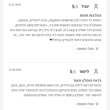
11.10.2019
5
יובל
/5
המלצות חמות
ראשית כל חייבת לציין שהסוויטה מושקעת, נקייה להפליא, מפנקת,
ומאתגרת בכל הפינוקים המגוונים שיש בה , המארחים פשוט מזמינים,
וזמינים לכל שאלה ובקשה בלב חם ובכייף גדול,יחד עם זאת הפרטיות היא
הרגשה עילאית חוויה משגעת מהנה לא יכולנו לבקש טוב יותר מזה , וכו
אנחנו מתכוונים לחזור ולהמליץ בגדול!!!❤
מעל המצופה
23.08.2019
5
לימור
/5
כדאי! מומלץ מאוד
התארחנו לשני לילות עם הילדים, היה פשוט מושלם!!! אירוח, ניקיון, פינוק
פשוט הכל מושלם. ממש התנתקנו מהעולם לכמה ימים וחבל שלא יכולנו
להישאר יותר. מומלץ בחום!!! זה אפילו יותר מושלם מהתמונות.
מעל המצופה