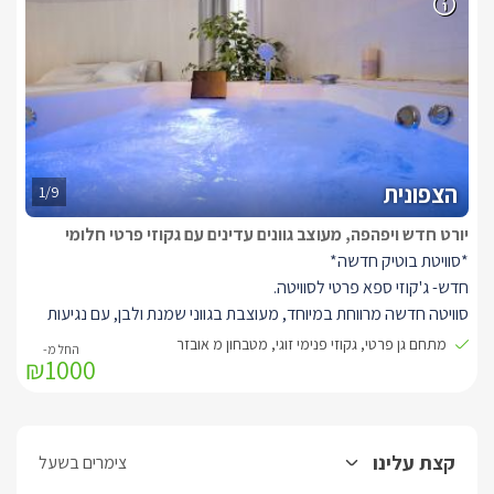
משושים בשחור לבן המשתלב באמירה העיצובית
של היורט וחדר הרחצה היפהפה, פינת אוכל זוגית ומודרנית מטבחון
מאובזר הכולל: מקרר, מיקרוגל, קומקום חשמלי, פינת קפה/תה, מכונת
נספרסו וכלי מטבח. בסוויטה שתי ספות בגווני אפור מעוצבות ונוחות
במיוחד נפתחות ללינת ילדים, חדר הרחצה בעיצוב עכשווי בגווני שחור
לבן ותמצאו בו סבוני רחצה, מגבות וחלוקים.
*לכל סוויטה יציאה למתחם גן פרטי, מטופח ויפה, הכולל מרפסת עם
הצפונית
ערסל ישיבה, שולחן זוגי ופינת ברביקיו.
1/9
יורט חדש ויפהפה, מעוצב גוונים עדינים עם גקוזי פרטי חלומי
*סוויטת בוטיק חדשה*
חדש- ג'קוזי ספא פרטי לסוויטה.
סוויטה חדשה מרווחת במיוחד, מעוצבת בגווני שמנת ולבן, עם נגיעות
אפור. עם ג'קוזי זוגי רומנטי, מיטה זוגית גדולה עם מזרן אורטופדי ומתחם
מתחם גן פרטי, גקוזי פנימי זוגי, מטבחון מ אובזר
₪1000
גן פרטי ומטופח.
היורט האינטימי מעוצב בגוונים שקטים של שמנת לבן ואפור, מואר
בתאורה נעימה עם וילונות נשפכים יפים מבד לבן שקפקף הנותנים
לשמש לחדור אל הסוויטה ומצד שני וילונות כהים להצללה מוחלטת של
קצת עלינו
צימרים בשעל
היורט, צורת המבנה עגולה עם תקרה גבוהה מאד כך שנוצר חלל פתוח,