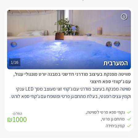
המערבית
1/16
סוויטה מפנקת בעיצוב מודרני חדשני במבנה יורט מונגולי עגול,
עם ג'קווזי ספא חיצוני
סוויטה מפנקת בעיצוב מודרני עם ג'קוזי זוגי מעוצב מסך LED ענקי
וקמין עצים רומנטי, בעלת מתחם גן פרטי ומטופח עם ג'קוזי ספא לוהט .
היורט מעוצב בצבעים שקטים של לבן ואפור מואר בתאורה נעימה צורת
גקוזי ספא פרטי לסוויטה,
₪1000
המבנה עגולה עם תקרה גבוהה מאד כך שנוצר חלל פתוח, גדול ומרווח
מתחם גן פרטי,
בעל אנרגיה טובה ונעימה, בסוויטה יהנו האורחים ממיטה זוגית גדול
קמין ביחידה
ונוחה בגודל קווין סייז, מסך LED ענקי בגודל 55 אינץ', עם חיבור לערוצי