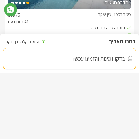
* ניתן להוסיף טיול ג'יפים יוקרתי ברמת הגולן - לפרטים נוספים בררו 
הדבר האמיתי
עם בעל המתחם*סביב ישוב שעל מגוון רחב של אטרקציות, פרט 
לחרמון היפה והמושלג, קרובים לטיול מפלים / נחלים , תוכלו למצוא 
צימר בצפון, עין יעקב
/5
מבחר טיולים רגליים, טיולי ג'יפים ורייזרים, סיורי יקבים וטעימות יין, 
ביקור במפעל שוקולד, אטרקציות מים בכנרת במרחק נסיעה של 
כחצי שעה מהישוב ומגוון מסעדות.
החל מ- ₪1500
לצפייה במדיניות ותנאי הזמנה -
לחצו כאן
סוויטה פרטית לזוגות ומשפחות
בדקו זמינות והזמינו עכשיו
לידיעתכם, הפרטים המוצגים באתר: התפוסה המחירים והמבצעים
מעודכנים ומאומתים. תוכלו לבדוק ולבצע הזמנה באהבה רבה ♥
לפרטים נוספים או שאלות אנחנו פה לשירותכם
שובר מילואים
בברכה, מישל -
052-9707015