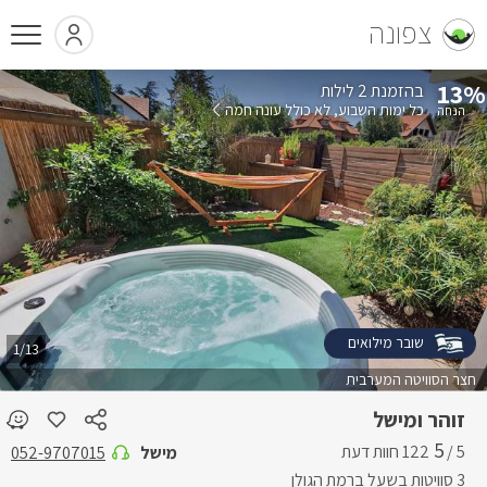
צפונה
13%
בהזמנת 2 לילות
כל ימות השבוע
לא כולל עונה חמה
שובר מילואים
1/13
חצר הסוויטה המערבית
זוהר ומישל
5
5 /
מישל
052-9707015
3 סוויטות בשעל ברמת הגולן