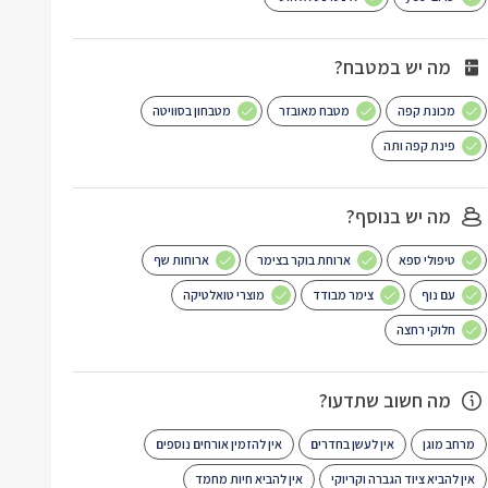
מה יש במטבח?
מכונת קפה
מטבח מאובזר
מטבחון בסוויטה
פינת קפה ותה
מה יש בנוסף?
טיפולי ספא
ארוחת בוקר בצימר
ארוחות שף
עם נוף
צימר מבודד
מוצרי טואלטיקה
חלוקי רחצה
מה חשוב שתדעו?
מרחב מוגן
אין לעשן בחדרים
אין להזמין אורחים נוספים
אין להביא ציוד הגברה וקריוקי
אין להביא חיות מחמד