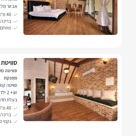
אבזור מלא
החדר השינ
40 מ"ר open space
בריכה 
מתחם 
אלחוטי.
בנוסף, מטב
ופרטי. ובו
ברביקיו.
סוויטת 
סוויטה מע
מפנקת
סוויטה קסו
זוג+ 2 ילדים.
בעלת חדר 
ומיזוג אוויר
40 מ"ר open space
עם סלון י
בריכה 
גקוזי 
חדר רחצה 
הכולל מגבו