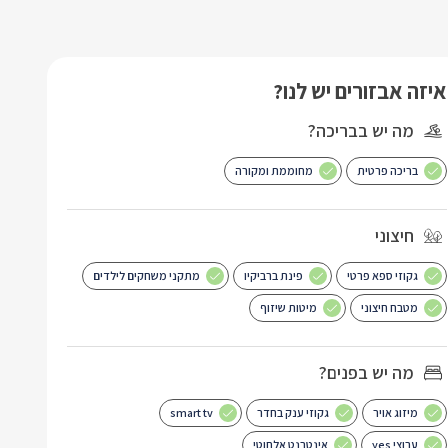
איזה אבזורים יש לנו?
מה יש בבריכה?
בריכה פרטית
מחוממת ומקורה
חיצוני
גקוזי ספא פרטי
פינת ברביקיו
מתקני משחקים לילדים
מטבח חיצוני
מיטות שיזוף
מה יש בפנים?
מיזוג אויר
גקוזי ענק בחדר
smart tv
ערוצי yes
אינטרנט אלחוטי