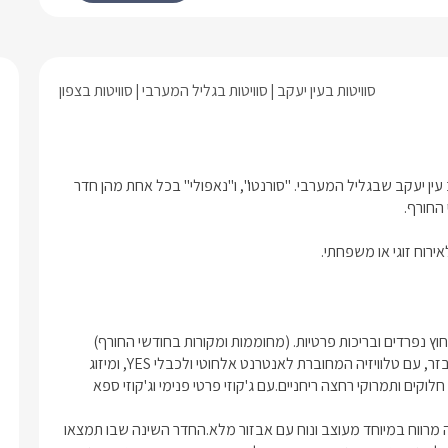
 חיצוני פרטי.
ית של הסוויטה ניצבת בריכה אינטימית.
סוויטות בעין יעקב
סוויטות בגליל המערבי
סוויטות בצפון
צמד סוויטות יוקרתיות בפרטיות מלאה, חדשות לחלוטין הוקמו במושב עין יעקב שבגליל המערבי. "סורנטו", ו"נאפולי" בכל אחת מהן חדר 
ירוח זוגי או משפחתי.
סורנטו: סוויטה קסומה ויוקרתית בעלת חדר שינה אינטימי ומפנק מאובזר, עם טלוויזיה המחוברת לאנטרנט אלחוטי ולכבלי YES, ומיזוג 
אוויר.חדר רחצה פרטי מעוצב ואסתטי, עם אבזור מלא הכולל מגבות, חלוקים ותמרוקי רחצה ריחניים.עם ג'קוזי פרטי פנימי וג'קוזי ספא 
נאפולי: סוויטה אינטימית במיוחד לזוגות בלבד , מתפארת בחדר שינה מרווח במיוחד מעוצב ונוח עם אבזור מלא.החדר השינה שבו תמצאו 