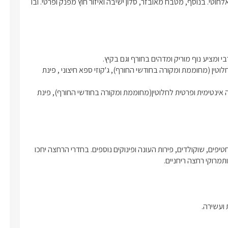
מיטה זוגית, שלמולה טלוויזיה חדישה מחוברת לכבלי YES ואנטרנט אלחוטי. בנוסף, מטבח מאובזר, סלון ישיבה ואיזור חוץ מפנק ופרטי. ובו 
באזור החוץ של סוויטת סורנטו קיימת בריכת שחיה מפוארת פרטית לחלוטין (מחוממת ומקורה בחודשי החורף), ג'קוזי ספא חיצוני , פינת 
באזור החוץ הפרטי של סוויטת נאפולי האינטימית, ניצבת בריכת שחיה אינטימית ופרטית לחלוטין(מחוממת ומקורה בחודשי החורף), פינת 
באירוח יחכו לכם : בקבוק יין איכותי, חלב, קפסולות למכונות הקפה, חטיפים, שוקולדים, פירות העונה ופינוקים נוספים. בחדרי הרחצה יחכו 
תמרוקי רחצה ריחניים.
 ועשירה.