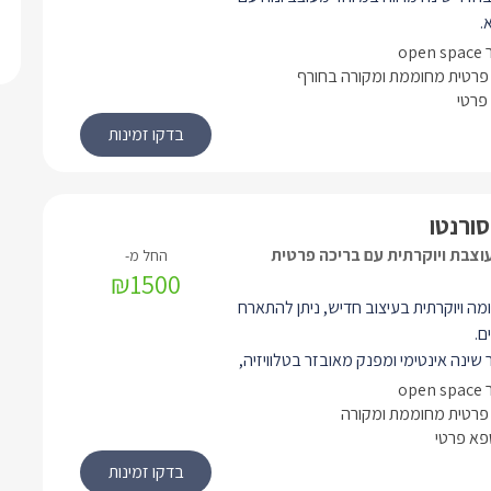
.
ה שבו תמצאו מיטה זוגית, שלמולה
טלוויזיה חדישה מחוברת לכבלי YES ואנטרנט
פרטית מחוממת ומקורה בחורף
פרטי
ח מאובזר, סלון ישיבה ואיזור חוץ מפנק
 בריכת שחייה מפנקת ואינטימית ופינת
סורנטו
וצבת ויוקרתית עם בריכה פרטית
₪1500
מה ויוקרתית בעיצוב חדיש, ניתן להתארח
שינה אינטימי ומפנק מאובזר בטלוויזיה,
.
שיבה ומטבח מאובזר בכל מה שתצטרכו.
פרטית מחוממת ומקורה
ספא פרטי
פרטי מעוצב ואסתטי, עם אבזור מלא
ת, חלוקים ותמרוקי רחצה ריחניים.