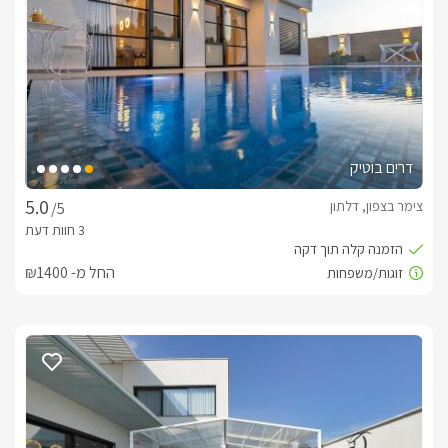
מה כלול באירוח החלומי?
באינפיניטי כמו שכבר ציינו חשבו על כל הפרטים כדי שהחופשה 
קפסולות לקפה, בקבוק יין מתנה, שתייה קלה במקרר, חלב, נס 
דרים בוטיק
צימר בצפון, דלתון
/5
ארוחות
בתשלום נוסף ובתיאום מראש, תוכלו להזמין ארוחת בוקר גלילית 
החל מ- ₪1400
מפנקת וכשרה או ארוחות שף חלומיות.
חשוב לדעת
מותאם לציבור הדתי:פלטת שבת, מיחם, גביע לקידוש, מלחייה, 
נרות שבת, ובקבוק יין כשר.
לצפייה במדיניות ותנאי הזמנה -
לחצו כאן