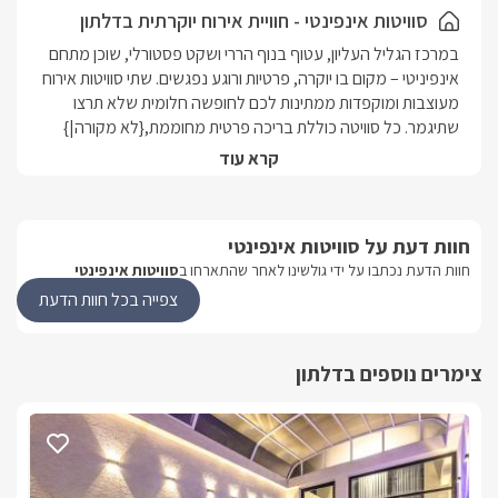
פלטה, מיחם, טוסטר, מיקרוגל ואבזור מלא.
סוויטות אינפינטי - חוויית אירוח יוקרתית בדלתון
אינטרנט אלחוטי חופשי, טלוויזיה חכמה ופינוקים נוספים לנוחות
במרכז הגליל העליון, עטוף בנוף הררי ושקט פסטורלי, שוכן מתחם 
מקסימלית. הסוויטה מותאמת גם לציבור הדתי עם אבזור רלוונטי.
אינפיניטי – מקום בו יוקרה, פרטיות ורוגע נפגשים. שתי סוויטות אירוח 
סוויטת אינפיניטי S היא הבחירה המושלמת למי שמחפש חופשה
מעוצבות ומוקפדות ממתינות לכם לחופשה חלומית שלא תרצו 
יוקרתית, מוקפדת ובלתי נשכחת – במקום שבו כל פרט נבחר בקפידה,
שתיגמר. כל סוויטה כוללת בריכה פרטית מחוממת,{לא מקורה|}  
וכל רגע נועד לפנק.
קרא עוד
העיצוב המודרני משתלב בטבע הגלילי ומעניק תחושת חמימות 
לצד סטנדרט אירוח גבוה במיוחד. החללים מאובזרים בטוב טעם – 
מהרהיטים ועד התאורה, וכל פרט נבחר בקפידה כדי להעניק חוויית 
חוות דעת על סוויטות אינפינטי
אירוח שקטה, רומנטית ומרגיעה. אינפיניטי היא לא רק מקום לינה – 
חוות הדעת נכתבו על ידי גולשינו לאחר שהתארחו ב
סוויטות אינפינטי
זו חופשה בלתי נשכחת של ניתוק, התחדשות ואווירה 
מושלמת.המתחם החיצוני:בריכת שחייה פרטית לכל סוויטה | מיטות 
צפייה בכל חוות הדעת
למי זה מתאים?זוגות רומנטיים | ירח דבש | משפחות | הציבור הדתי 
צימרים נוספים בדלתון
בקרבת מקום:טיולי טרקטורונים, רכיבת סוסים, מסלולי הליכה 
בטבע, יקבים בגליל, מסעדות משובחות.מעוניינים במסאז'? ניתן 