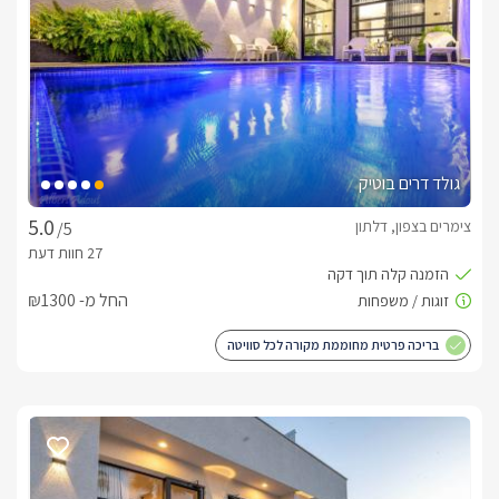
מה תמצאו בסוויטות?
סוויטת אינפיניטי: כוללת שני חדרי שינה מרווחים, סלון מרכזי, ובכל 
סוויטת אינפיניטי S: חלל מרכזי עם מיטה זוגית מעוצבת, לצד חדר 
גולד דרים בוטיק
שינה נוסף עם שירותים ומקלחת נפרדים – מתאים במיוחד לזוגות או 
צימרים בצפון, דלתון
/5
החל מ- ₪1300
מטבח מאובזר ובו: מכונת קפה עם קפסולות, מקרר, מיקרוגל, 
בריכה פרטית מחוממת מקורה לכל סוויטה
פלטה, מיחם, טוסטר ובר מים
האם המתחם מתאים לימי החורף?
לכל סוויטה בריכת שחייה פרטית מפנקת ומחוממת