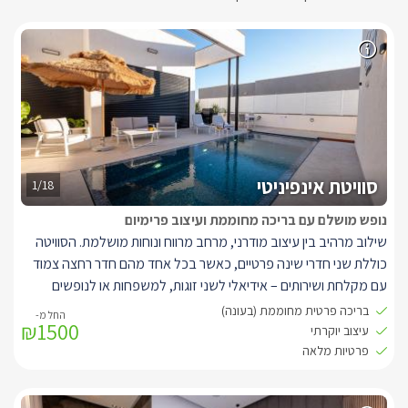
סוויטת אינפיניטי
1/18
נופש מושלם עם בריכה מחוממת ועיצוב פרימיום
שילוב מרהיב בין עיצוב מודרני, מרחב מרווח ונוחות מושלמת. הסוויטה
כוללת שני חדרי שינה פרטיים, כאשר בכל אחד מהם חדר רחצה צמוד
עם מקלחת ושירותים – אידיאלי לשני זוגות, למשפחות או לנופשים
שרוצים לשמור על פרטיות מלאה.
בריכה פרטית מחוממת (בעונה)
₪1500
במרכז הסוויטה תמצאו סלון אלגנטי ונעים, המעוצב בטוב טעם וכולל
עיצוב יוקרתי
פינת ישיבה נוחה, טלוויזיה חכמה, שולחן אוכל וסביבה מפנקת לבילוי
פרטיות מלאה
זוגי או משפחתי. המטבח המאובזר כולל את כל מה שצריך לנוחות
מלאה: מקרר גדול, מכונת קפה עם קפסולות , בר מים, מיקרוגל, טוסטר,