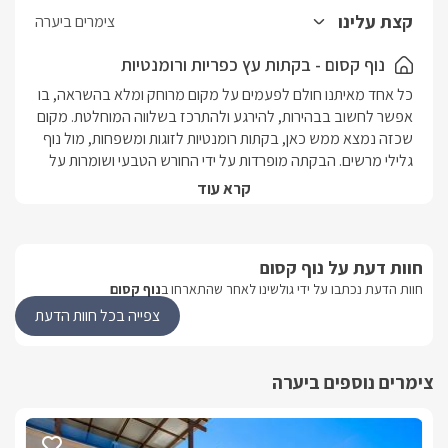
קצת עלינו
צימרים ביערה
נוף קסום - בקתות עץ כפריות ורומנטיות
כל אחד מאיתנו חולם לפעמים על מקום מרוחק ומלא בהשראה, בו 
אפשר לחשוב בבהירות, להירגע ולהתרכז בשלווה המוחלטת. מקום 
שכזה נמצא ממש כאן, בקתות רומנטיות לזוגות ומשפחות, מול נוף 
גלילי מרשים. הבקתה מופרדות על ידי החורש הטבעי ושומרות על 
פרטיות מוחלטת. נוף קסום נמצא, באחת הנקודות הירוקות 
קרא עוד
והשקטות ביותר ברחבי הגליל. חגיגה כפרית של יופי ורומנטיקה 
ממתינה לכם כאן, במסגרתה תוכלו ליהנות מחוויית אירוח יוצאת 
דופן, הכוללת מתחם חיצוני ענק, פרטיות מלאה לכל אורח ושלל 
חוות דעת על נוף קסום
פינוקים מפתיעים.
חוות הדעת נכתבו על ידי גולשינו לאחר שהתארחו ב
נוף קסום
צפייה בכל חוות הדעת
מתחם החוץ
במתחם הגן תיהנו מבריכת שחייה גדולה מול הנוף הפתוח, מחופה 
צימרים נוספים ביערה
דק עץ ולצידה מיטות שיזוף, ערסלים ומתחם מקורה הכולל ג'קוזי 
ספא גדול. הגן מוקף שבילי עץ רומנטיים, צמחייה, חפצי נוי 
ומדשאות, עמדת ברביקיו גדולה ותאורת ערב צבעונית. מחוץ 