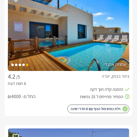
לבקתה מרפסת מוקפת נוף פנורמי מרהיב ביופיו וגם מהבריכה ניתן 
כלול באירוח
עוגיות, מים מינרלים, חלב וערכת קפה ותה.בחדר הרחצה ימתינו 
עבורכם חלוקי רחצה רכים, מגבות גוף ופנים איכותיות, סבונים 
ריחניים, שמפו, קצף אמבט וערכת רחצה הכוללת מברשות שיניים 
חד פעמיות, כובע אמבט וקיסמים. 
אחוזת אפנדי
צימר בצפון, יערה
/5
ארוחות ועיסויים
ארוחת בוקר בתיאום מול המארחיםטיפולים ועיסויים בהזמנה 
מוקדמת
החל מ- ₪4000
לצפייה במדיניות ותנאי הזמנה -
לחצו כאן
וילת נופש מול הנוף עם 6 חדרי שינה