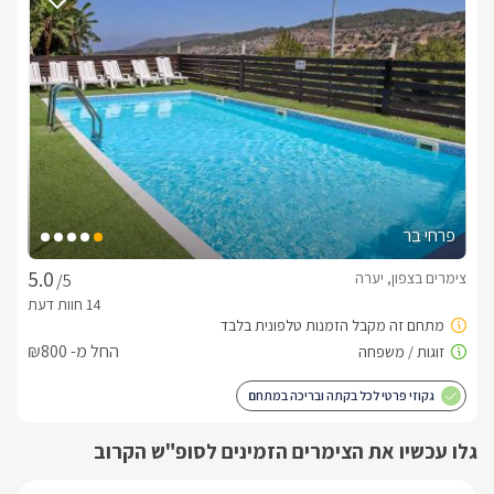
לידיעתכם, הפרטים המוצגים באתר: התפוסה המחירים והמבצעים
מעודכנים ומאומתים. תוכלו לבדוק ולבצע הזמנה באהבה רבה ♥
לפרטים נוספים או שאלות אנחנו פה לשירותכם
בברכה, פולט -
052-9125047
פרחי בר
צימרים בצפון, יערה
/5
החל מ- ₪800
גקוזי פרטי לכל בקתה ובריכה במתחם
גלו עכשיו את הצימרים הזמינים לסופ"ש הקרוב