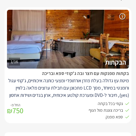
הבקתות
1/16
בקתות מפנקות עם חצר ובה ג'קוזי ספא ובריכה
מיטת עץ גדולה
בעלת מזרן אורתופדי ומצעי כותנה איכותיים, ג'קוזי עגול
ורומנטי במיוחד, מסך
LCD
מתכוונן עם חבילת ערוצים מלאה בלוויין
(
yes
), חיבור ל-
DVD
ומערכת קולנוע איכותית, ארון בגדים ושידות אחסון
נעימות, חדר רחצה מפנק, פינת ישיבה, שולחן אוכל גדול מעץ, מטבחון
גקוזי בכל בקתה
₪750
מאובזר ובו מקרר, מיקרוגל, קומקום חשמלי, פינת קפה וכלי מטבח.
בריכה צוננת מול הנוף
מרפסת ישיבה פרטית בה ניתן לשאוף מן האוויר הצלול, ליהנות מקפה,
ספא מפנק
ארוחה וספר טוב על רקע הנוף הממכר.