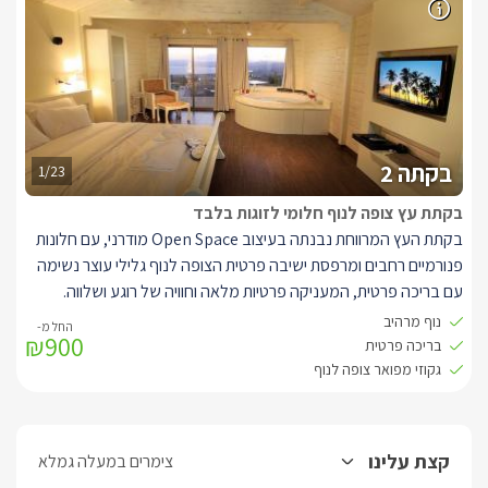
בקתה 2
1/23
בקתת עץ צופה לנוף חלומי לזוגות בלבד
בקתת העץ המרווחת נבנתה בעיצוב Open Space מודרני, עם חלונות
פנורמיים רחבים ומרפסת ישיבה פרטית הצופה לנוף גלילי עוצר נשימה
עם בריכה פרטית, המעניקה פרטיות מלאה וחוויה של רוגע ושלווה.
העיצוב הפנימי נקי ובהיר בגווני לבן, עם רצפת פרקט חומה המוסיפה
נוף מרהיב
₪900
חמימות טבעית למקום.
בריכה פרטית
בכל בקתה תיהנו ממיטה זוגית רחבה מעץ איכותי, מסך LCD עם חיבור
גקוזי מפואר צופה לנוף
לערוצי yes ונגן DVD, חדר רחצה מאובזר, פינת סעודה אינטימית
ומטבחון מאובזר הכולל קומקום חשמלי, מיקרוגל וכלי הגשה נוחים.
בפינת הבקתה, לצד חלון ענק הפונה לנוף, מחכה לכם ג’קוזי עגול
קצת עלינו
צימרים במעלה גמלא
ומפנק, עטוף עץ טבעי, עם משענות ראש נוחות ונוף פנורמי מרהיב –