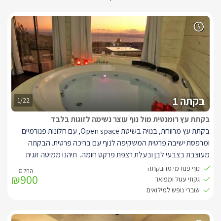
בקתה 1
1/22
בקתת עץ רומנטית מול נוף עוצר נשימה לזוגות בלבד
בקתת עץ מרווחת, בנויה בשיטת Open space, עם חלונות פנורמיים
ומרפסת ישיבה פרטית המשקיפה לנוף עם בריכה פרטית. הבקתה
מעוצבת בצבעי לבן ובעלת רצפת פרקט חומה. תיהנו ממיטה זוגית
מפנקת עשויה עץ איכותי, למולה מסך LCD עם חיבור לערוצי yes, נגן
נוף פנורמי מהבקתה
₪900
DVD, חדר רחצה, פינת סעודה אינטימית ומטבחון מאובזר הכולל
גקוזי עגול ומפואר
קומקום חשמלי, מיקרוגל ועוד. בפינת הבקתה, סמוך לחלון ענק ניצב
שוברי נופש למילואים
ג'קוזי עגול ומפנק, עטוף עץ ובעל משענות ראש נוחות וצפייה ישירה
בנוף.