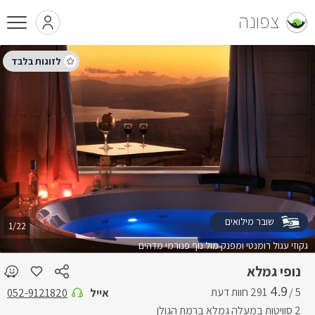
צפונה
שובר מילואים
1/22
גקוזי עגול רומנטי ומפנק מול נוף פנורמי מדהים
נופי גמלא
4.9
5 /
אייל
052-9121820
2 סוויטות במעלה גמלא ברמת הגולן