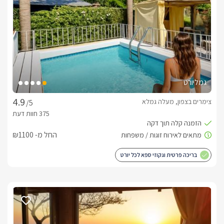
בפינת הבקתה, סמוך לחלון ענק ניצב ג'וזי עגול ומפנק, עטוף עץ 
בחצר היחידות תיהנו ממדשאה גדולה ופתוחה הצופה על כל הנוף 
המשגע, שביל מיוחד המוביל אל פינות הישיבה ואביזרי נוי פזורים 
גמליורט
** אזור שקט ללא אזעקות 5 דק' מהכנרת.
צימרים בצפון, מעלה גמלא
/5
נוף מהמתחם
בחצר היחידות תיהנו ממרפסת נוף פרטית לכל אחת, ופינות ישיבה 
החל מ- ₪1100
הצופות ישירות לנוף הכנרת והגולן ופזורות במרחבי הגן.
בריכה פרטית וגקוזי ספא לכל יורט
כלול באירוח
יין משובח, שוקולדים, נעלי ספא, בירות, שתייה קלה, מאפים 
ותמרוקי רחצה.בתוספת תשלוםבתיאום מראש תוכלו ליהנות 
מארוחת בוקר גלילית טעימה במיוחד.טיפולים ועיסויים מפנקים 
להרגעת הגוף והנפש בהזמנה מוקדמת.