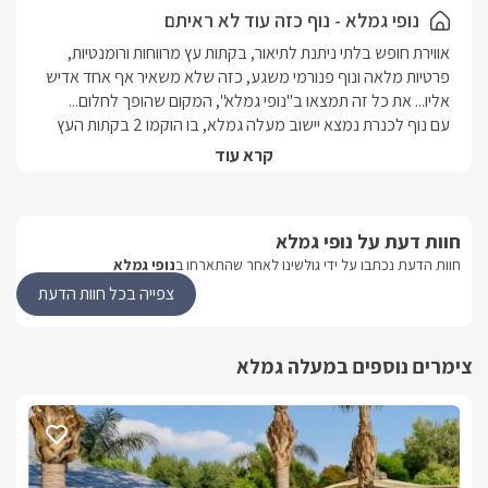
המקום המושלם להתנתק מהשגרה וליהנות משקט אמיתי.
נופי גמלא - נוף כזה עוד לא ראיתם
אווירת חופש בלתי ניתנת לתיאור, בקתות עץ מרווחות ורומנטיות, 
פרטיות מלאה ונוף פנורמי משגע, כזה שלא משאיר אף אחד אדיש 
עם נוף לכנרת נמצא יישוב מעלה גמלא, בו הוקמו 2 בקתות העץ 
קרא עוד
לכל בקתה ישנה מרפסת נוף פרטית, המשקיפה ישירות למרחב 
הפתוח והקסום ובעלת מקומות ישיבה ושולחן גן.חדש במתחם! 
חוות דעת על נופי גמלא
אנו מכבדים שובר נופש למילואימניקים
חוות הדעת נכתבו על ידי גולשינו לאחר שהתארחו ב
נופי גמלא
צפייה בכל חוות הדעת
הבקתות
הנוף הפנורמי חודר גם לפנים היחידה, בזכות חלונות פנורמיים 
צימרים נוספים במעלה גמלא
גדולים במיוחד ניתן להביט למרחק ובאמצעות וילונות הצללה 
הצימר עבר שיפוץ וחידוש- בכל אחת מהיחידות תיהנו מבקתה 
מרווחת וגדולה, מעוצבת בצבעי לבן ובעלת רצפת פרקט חומה. 
מיטה זוגית מפנקת עשויה עץ איכותי, למולה מסך LCD 50" עם 
חיבור לערוצי yes, ונטפליקס, נגן DVD, חדר רחצה, פינת סעודה 