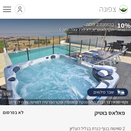
צפונה
10%
בהזמנת 2 לילות
תקף לאמצ"ש
לא כולל עונה חמה
שובר מילואים
1/16
גקוזי ספא לצד הבריכה המפנקת מחוממת ומקורהפרטית לסוויטה צופה לנוף הכנרת
פאלאס בוטיק
לא בפרסום
2 סוויטות בנוף כנרת בגליל העליון