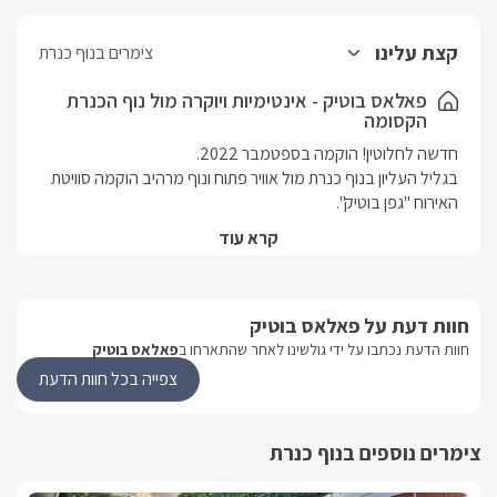
קצת עלינו
צימרים בנוף כנרת
פאלאס בוטיק - אינטימיות ויוקרה מול נוף הכנרת
הקסומה
בגליל העליון בנוף כנרת מול אוויר פתוח ונוף מרהיב הוקמה סוויטת 
הסוויטה הקסומה בנויה ומפוארת, חדישה ומעוצבת בטוב טעם. 
קרא עוד
 חדר שינה זוגי ופרטי עם  חדר רחצה נפרד, סלון ומטבח מרווחים 
חוות דעת על פאלאס בוטיק
בנוף כנרת שבגליל העליון הוקמה סוויטת אירוח חדשה ופרטית 
לחלוטין, עם ג'קוזי פרטי ובריכת אינטימית מחוממת ומקורה בחודשי 
חוות הדעת נכתבו על ידי גולשינו לאחר שהתארחו ב
פאלאס בוטיק
צפייה בכל חוות הדעת
ביציאתכם מהסוויטה אל החצר הפרטית תגלו נוף מפואר ופתוח של 
הכנרת, בריכה בנויה מחוממת ומקורה בחורף, וג'קוזי ספא.
צימרים נוספים בנוף כנרת
הסוויטה