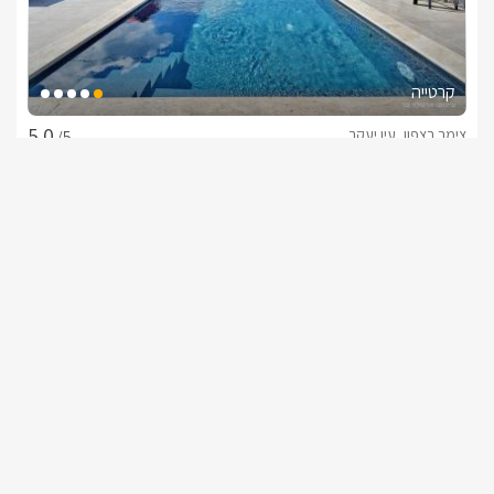
קרטייה
צימר בצפון, עין יעקב
/5
החל מ- ₪1800
בריכה פרטית וגקוזי ספא עם 4 חדרי שינה
שובר מילואים