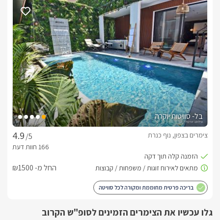
בכניסתכם אל הסוויטה המפנקת תפגשו בסלון ישיבה גדול במיוחד, 
במראה יוקרתי ואצילי, עם ספת קטיפה, כורסאות תואמות וטלוויזיה 
חדישה המחוברת לכבלי YES ואינטרנט אלחוטי. לסלון חלונות 
בסמוך נמצא מטבח מאובזר ומרווח עם משטח "אי" לעבודה עם 
כסאות בר לנוחות המתארחים. בנוסף ניצב שולחן אוכל גדול במיוחד 
הסוויטה כולה מעוצבת בגווני אפור שחור ולבן בשילוב עץ אגוז ובה  
חדר שינה מפנק  חדר רחצה אינטימי .הכולל תמרוקי רחצה , מגבות 
וסבונים.
בל- סוויטות יוקרה
צימרים בצפון, נוף כנרת
/5
איזור החוץ הפרטי
ביציאתכם אל החצר המפנקת והפרטית של הסוויטה תחכה לכם 
הבריכה הפרטית- מגודרת וקסומה (מחוממת ומקורה בחודשי 
החל מ- ₪1500
בסמוך לבריכה המפנקת ניצב ג'קוזי ספא מרווח ממנו ניתן להשקיף 
בריכה פרטית מחוממת ומקורה לכל סוויטה
עוד תמצאו בחצר שולחן אוכל גדול במיוחד ובסמוך לו עמדת 
גלו עכשיו את הצימרים הזמינים לסופ"ש הקרוב