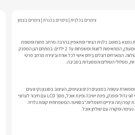
צימרים בכלנית
צימרים בכנרת
צימרים בצפון
מתחם כפרי גדול, ירוק ומושקע רק 5 דק' מחופי הכנרת.מתחם גן כנרת נמצא במושב כלנית הציורי ומתאפיין בהרבה מרחב פתוח ומטופח. 
כאן נמצאות 5 בקתות עץ מפנקות (לא סמוכות) בעיצוב כפרי רומנטי ומעודן, המתאימות לזוגות ומשפחות עד 2 ילדים. במתחם הגן המפנק 
תוכלו ליהנות מבריכת שחייה בנויה וגדולה, פינות מוצלות רבות והמון שלווה. המארחים דוגלים ביחס אישי לכל אורח וביצירת מרחב פרטי 
ת, מסלולי הטיולים והמסעדות בסביבה. 
בכל הבקתות ובסוויטה המרווחת תהנו מחלל גדול הכולל מיטה נוחה ומפוארת עטופה במצעים רכים ונעימים, העיצוב בסגנון נקי ונעים 
כאשר הצבע הלבן שולט ומשרה אווירה רומנטית, משותף לכולן ג'קוזי זוגי גדול ומפנק, פינת ישיבה ופינת אוכל, מסך LCD עם חיבור לערוצי 
yes, מיזוג אוויר ומטבחון מאובזר הכולל:מקרר, מיקרוגל, קומקום, פינת קפה/תה וכיריים חשמליות.*בסוויטה המשפחתית קומת גלריה 
עימה ומקורה עם שולחן אוכל.