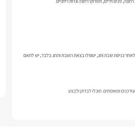
חצה, פנים וידיים, תמרוקי רחצה ונרות ריחניים.
*בעלי המתחם שומרים שבת כך שהזמנות און ליין שנכנסות בסמוך ולאחר כניסת שבת וחג, יטופלו בצאת השבת והחג בלבד, יש לתאם 
דכנים ומאומתים. תוכלו לבדוק ולבצע