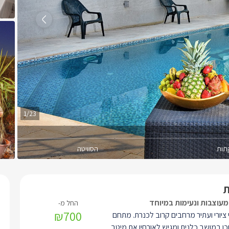
1/23
תות
הסוויטה
₪700
 ציורי ועתיר מרחבים קרוב לכנרת. מתחם
כן במושב כלנית ומגיש לאורחיו את מיטב