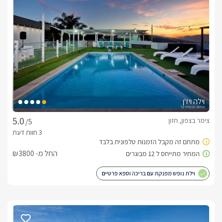
הפינוק המושלם לחורף
סוויטות אפיריון מציעות לזוגות בלבד פינוק חורפי פרטי או משותף 
לבחירתכם, המורכב מג'קוזי ספא פרטי עצום ומשוכלל בתוך כל 
סוויטה וכן בריכת זרמים יוקרתית מחוממת ומקורה, הניצבת במתחם 
בנוסף למתקני הפינוק המחממים, לרשותכם בסוויטות מצעי פוך 
יוקרתיים, שתייה חמה ופינוקים מחממים ומפתיעים. 
וילה ויז'ן
כלול באירוח
צימר בצפון, חזון
/5
בסוויטה יחכה לכם : קפסולות למכונת האספרסו, חלב כוללת 
בחדרי הרחצה לרשותכם מגבות איכותיות, חלוקי רחצה רכים, נעלי 
החל מ- ₪3800
במתחם יש כיריים חשמליות, פלטת שבת, שעון שבת לתאורה, 
וילת נופש מפנקת עם בריכה וספא פרטיים
ומיחם לשבת לקהל הדתי
עיסוי זוגי באווירה המושלמת