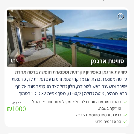
סוויטת ארגמן
1/18
סוויטת ארגמן באפיריון יוקרתית ומפוארת חופשה ברמה אחרת
סוויטה מפוארת בה תיהנו מג'קוזי ספא זרמים עם תאורת לד, כורסאות
ישיבה ומשענת ראש לשכיבה, חלון גדול לצד הג'קוזי הפונה אל נוף
פראי מרהיב, מיטה גדולה (1.60/2), מסך צפייה LCD 32' בסמוך
למיטה המחובר ללוויין, מסך צפייה LCD 42' הניצב בסלון ומחובר ללוויין.
המקום מותאם לזוגות בלבד ולא מקבל משפחות . אין מנגל
₪1000
בנוסף פינת ישיבה סלונית הכוללת כורסאות וינטג' ושולחן זכוכית, חדר
ומוזיקה בשבת.
רחצה מפואר הכולל ראש גשם ענק, ארון וקיר פסיפס, פינת ישיבה
בריכת זרמים מחוממת 2.5X6
ספא זרמים פרטי
מעוצבת, בר אכילה גדול וכסאות בר, מטבחון מאובזר.
לסוויטה המרווחת (גודלה 50 מ"ר) מרפסת נוף פרטית ובה פינת ישיבה