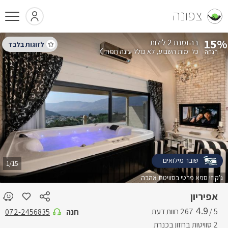
צפונה
15%
בהזמנת 2 לילות
כל ימות השבוע
לא כולל עונה חמה
שובר מילואים
1/15
ג'קוזי ספא פרטי בסוויטת אהבה
אפיריון
4.9
5 /
חנה
072-2456835
2 סוויטות בחזון בכנרת