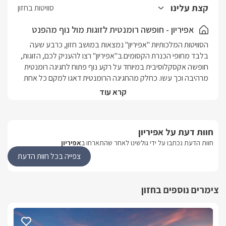
ומטבחון מאובזר.
קצת עלינו
סוויטות בחזון
לסוויטה מרפסת נוף פרטית ובה פינת ישיבה במתחם הגן תיהנו מבריכת
זרמים מפנקת מחוממת ומקורה (2.5/6), פינת ישיבה גדולה המשקיפה
אפיריון - חופשה רומנטית לזוגות מול נוף מהפנט
לנוף, צמחיית נוי מטופחת, עמדת ברביקיו מקצועית מאבן ותאורת גן
הסוויטות המלכותיות "אפיריון" נמצאות במושב חזון, כרבע שעה 
רומנטית.
בלבד מחופי הכנרת הקסומים.ב"אפיריון" רצו להעניק לכם, הזוגות, 
חופשה אקסקלוסיבית במיוחד על רקע נוף פתוח לחגיגה רומנטית 
מרהיבה וכך עשו. כחלק מהחגיגה הרומנטית דאגו למקם כל אחת 
מהסוויטות במרחק אחת מהשניה על מנת לזכות בפרטיות 
קרא עוד
מושלמת, בין השתיים ממוקמת בריכת זרמים מחוממת ומקורה 
היטב בעלת ג'טים לעיסוי הגוף ובנוסף לכל סוויטה ג'קוזי ספא פרטי 
עם תאורת לד. עקב המיקום המושלם של המושב, אשר נמצא בקו 
חוות דעת על אפיריון
התפר בין אזור הכנרת לפאתי הגליל, תוכלו לתצפת על שרשרת 
חוות הדעת נכתבו על ידי גולשינו לאחר שהתארחו ב
אפיריון
הרים ירוקה ופסטורלית.
צפייה בכל חוות הדעת
נוף מהמתחם
צימרים נוספים בחזון
מושב חזון מהווה את קו התפר בין אזור הכנרת לפאתי הגליל. מכאן 
תוכלו לתצפת על שרשרת הרים ירוקים מרהיבים ובקו ראשון ללא 
שום הפרעה. 