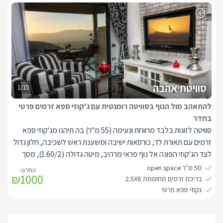
במתחם הגן תיהנו מבריכת זרמים מפנקת מחוממת ומקורה (2.5/6),
פינת ישיבה גדולה המשקיפה לנוף, צמחיית נוי מטופחת, עמדת ברביקיו
מקצועית מאבן ותאורת גן רומנטית.
מתאימה לאירוח זוגות בלבד
סוויטת אהבה
1/15
להתאהב מול הנוף בסוויטה רומנטית עם ג'קוזי ספא זרמים פרטי
בחדר
סוויטה לזוגות בלבד מרווחת ונעימה (55 מ"ר) בה תיהנו מג'קוזי ספא
זרמים עם תאורת לד, כורסאות ישיבה ומשענת ראש לשכיבה, חלון גדול
לצד הג'קוזי הפונה אל נוף פראי מרהיב, מיטה גדולה (1.60/2), מסך
צפייה LCD 32' בסמוך למיטה המחובר ללוויין, מסך צפייה LCD 42'
50 מ"ר open space
₪1000
הניצב בסלון ומחובר ללוויין.
בריכת זרמים מחוממת 2.5X6
פינת ישיבה סלונית הכוללת כורסאות וינטג' ושולחן זכוכית.
גקוזי ספא פרטי
חדר הרחצה מפואר וכולל ראש גשם ענק.
ארון וקיר פסיפס, פינת ישיבה מעוצבת, בר אכילה גדול וכסאות בר,