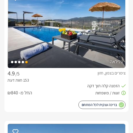
המתחם מציע לאורחיו ליהנות ממבחר עיסויים וטיפולים בכל סגנון 
לבחירתכם, המתבצעים ע"י מעסים מקצועיים.*בנוסף ניתן להזמין 
ארוחת בוקר עשירה ישירות לסוויטה.
חשוב לדעת
*בעלי המתחם שומרי שבת- במידה ויש צורך ביצירת קשר- ניתן 
לקבל מענה פנים אל פנים.המקום מותאם לזוגות בלבד ולא מקבל 
גלילאה
צימרים בצפון, חזון
/5
אנו מכבדים שובר נופש למילואימניקים.
לצפייה במדיניות ותנאי הזמנה -
לחצו כאן
החל מ- ₪840
בריכה ענקית לכל המתחם
לידיעתכם, הפרטים המוצגים באתר: התפוסה המחירים והמבצעים
מעודכנים ומאומתים. תוכלו לבדוק ולבצע הזמנה באהבה רבה ♥
לפרטים נוספים או שאלות אנחנו פה לשירותכם
בברכה, חנה -
072-2456835