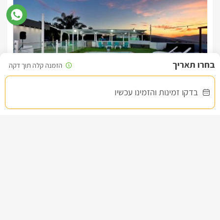
*הבקתות מיועדות לאירוח זוגות משפחות או קבוצות של אורחים 
*כל עסקה דורשת מקדמה בכרטיס אשראי , המשמש גם לביטחון . 
כדי להימנע מעמלת אשראי {5%} , מומלץ לשלם את היתרה 
במזומן , ביט או       פייבוקס מיד עם הגעתכם. העברה בנקאית 
בדקו זמינות והזמינו עכשיו
וילה ויז'ן
*בכל מקרה הנהלת גלילאה שומרת לעצמה את הזכות שלא לאשר 
צימר בצפון, חזון
/5
את העסקה , וזאת עפ"י קריטריונים שנועדו לשמור  על איכות 
החל מ- ₪3800
*האורחים ישמרו על תקינות ושלמות הציוד והריהוט בבקתה. יש 
וילת נופש מפנקת עם בריכה וספא פרטיים
להשתמש בבקתה ובציוד שבה באופן זהיר ואחראי.  במקרה של 
נזק, הפסד , ירידת ערך או גניבה יחויב האורח בשווי הנזק למעט 
 יש לקרוא היטב גם את הנחיות הבטיחות המופיעות בכל בקתה.  כל 
הנ"ל נכון גם לשימוש בבריכה ובמתקניה , בספא החיצוני , בחצרות 