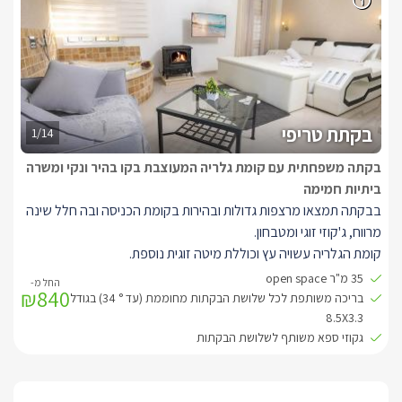
בקתת טריפי
1/14
בקתה משפחתית עם קומת גלריה המעוצבת בקו בהיר ונקי ומשרה
ביתיות חמימה
בבקתה תמצאו מרצפות גדולות ובהירות בקומת הכניסה ובה חלל שינה
מרווח, ג'קוזי זוגי ומטבחון.
קומת הגלריה עשויה עץ וכוללת מיטה זוגית נוספת.
לבקתה יציאה אל מרפסת נוף פרטית. מן הבקתה ישנה יציאה אל מתחם
35 מ"ר open space
₪840
הגן המשותף לה ולשאר הבקתות, הכולל דק גדול מעץ ובו בריכת שחייה
בריכה משותפת לכל שלושת הבקתות מחוממת (עד ° 34) בגודל
4/6 גקוזי ספא מול הנוף פינות ישיבה מרגיעות, נחלים זורמים וגשרוני
8.5X3.3
גקוזי ספא משותף לשלושת הבקתות
מעבר, בריכות נוי ובהן דגים, צמחיית נוי ומסלעות מיוחדות התורמים יחדיו
להעצמת האנרגיות, לניתוק ולניקוי ראש.