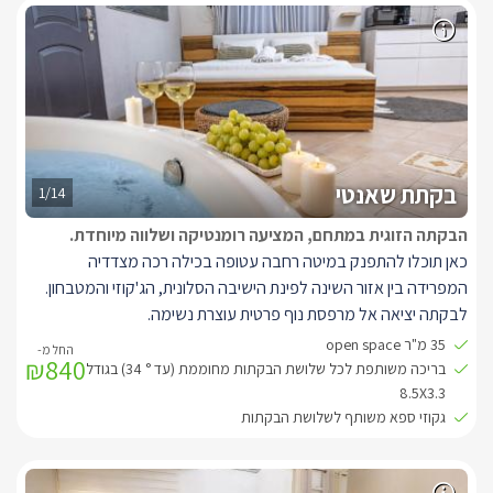
ולניקוי ראש.
בקתת שאנטי
1/14
הבקתה הזוגית במתחם, המציעה רומנטיקה ושלווה מיוחדת.
כאן תוכלו להתפנק במיטה רחבה עטופה בכילה רכה מצדדיה
המפרידה בין אזור השינה לפינת הישיבה הסלונית, הג'קוזי והמטבחון.
לבקתה יציאה אל מרפסת נוף פרטית עוצרת נשימה.
מן הבקתה ישנה יציאה אל מתחם הגן המשותף לה ולשאר הבקתות,
35 מ"ר open space
₪840
הכולל דק גדול מעץ ובו בריכת שחייה 4/6 גקוזי ספא מול הנוף פינות
בריכה משותפת לכל שלושת הבקתות מחוממת (עד ° 34) בגודל
ישיבה מרגיעות, נחלים זורמים וגשרוני מעבר, בריכות נוי ובהן דגים,
8.5X3.3
גקוזי ספא משותף לשלושת הבקתות
צמחיית נוי ומסלעות מיוחדות התורמים יחדיו להעצמת האנרגיות, לניתוק
ולניקוי ראש.