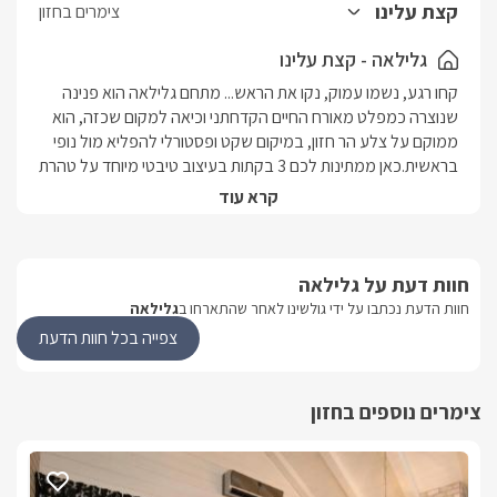
קצת עלינו
צימרים בחזון
גלילאה - קצת עלינו
קחו רגע, נשמו עמוק, נקו את הראש... מתחם גלילאה הוא פנינה 
שנוצרה כמפלט מאורח החיים הקדחתני וכיאה למקום שכזה, הוא 
ממוקם על צלע הר חזון, במיקום שקט ופסטורלי להפליא מול נופי 
בראשית.כאן ממתינות לכם 3 בקתות בעיצוב טיבטי מיוחד על טהרת 
ה"פאנג שוואי" - שתיים משפחתיות ואחת זוגית החולקות מתחם גן 
קרא עוד
שופע גשרים, נחלים זורמים ומפלים קטנים, בריכות דגים ומסלעות 
שנבנו ע"י אמן. בריכת השחייה במקום ניצבת מול הנוף הפראי 
ומרוממת את האנרגיה והנפש. פינות הישיבה ברחבי המתחם 
חוות דעת על גלילאה
תואמות את השלווה האנרגטית ומציעות גם הן נוחות מרבית וניקוי 
חוות הדעת נכתבו על ידי גולשינו לאחר שהתארחו ב
גלילאה
ראש מושלם. 
צפייה בכל חוות הדעת
נוף מהמתחם
צימרים נוספים בחזון
3 הסוויטות המפנקות של גלילאה צופות אל נוף מרהיב ביופיו אל 
שרשרת ההרים שמהווה את פתחו של הגליל, השדות והמרחבים 
עם בריכת שחייה מפוארת (מחוממת בחודשי החורף) הניצבת מול 