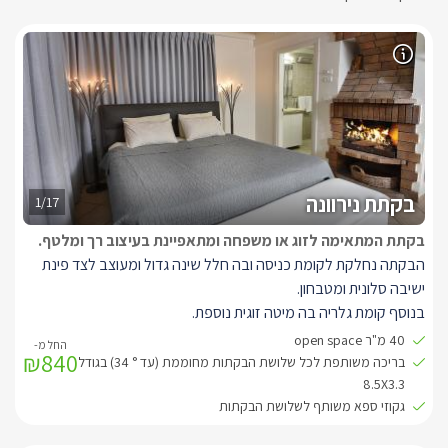
בקתת נירוונה
1/17
בקתת המתאימה לזוג או משפחה ומתאפיינת בעיצוב רך ומלטף.
הבקתה נחלקת לקומת כניסה ובה חלל שינה גדול ומעוצב לצד פינת
ישיבה סלונית ומטבחון.
בנוסף קומת גלריה בה מיטה זוגית נוספת.
לבקתה מרפסת המשקיפה לנוף המיוחד מעורר ההשראה.
40 מ"ר open space
₪840
מן הבקתה ישנה יציאה אל מתחם הגן המשותף לה ולשאר הבקתות,
בריכה משותפת לכל שלושת הבקתות מחוממת (עד ° 34) בגודל
הכולל דק גדול מעץ ובו בריכת שחייה 4/6 , גקוזי ספא מול הנוף פינות
8.5X3.3
גקוזי ספא משותף לשלושת הבקתות
ישיבה מרגיעות, נחלים זורמים וגשרוני מעבר, בריכות נוי ובהן דגים,
צמחיית נוי ומסלעות מיוחדות התורמים יחדיו להעצמת האנרגיות, לניתוק