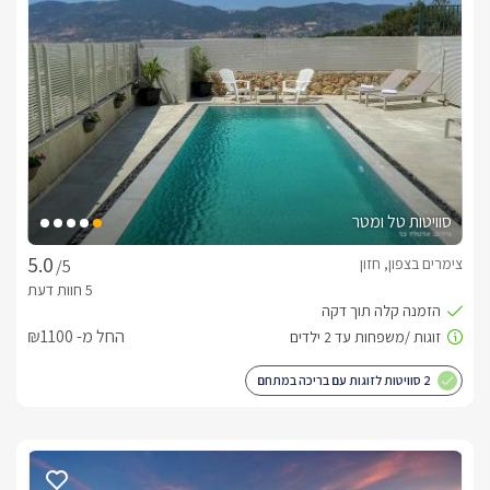
בסביבה הקרובה של הצימר יש אינספור אטרקציות לילדים 
ולמבוגרים - מסלולי טיולים רבים, טיולי ג'יפים, טיולי טרקטורונים, 
מסעדות ובתי קפה וכמובן - אגם הכנרת.
מדיניות / תנאי הזמנה
תנאי 1 -ביטול במסגרת הזמן החוקי :במידה והאורח מבקש לבטל 
את ההזמנה והא עומד ב-2 התנאים הבאים:  במצטבר, גובה דמי 
הביטולהמקסימליים יהיו 100 ₪ או 5% מעלות העסקה שבוטלה, 
סוויטות טל ומטר
לפי הנמוך מביניהם.התנאים הם :1. הביטול נעשה בתוך (עד וכולל) 
14 יום מיום עשיית העסקה (או מיום קבלת מסמך ההזמנה).2. 
צימרים בצפון, חזון
/5
הביטול נעשה לפחות 7 ימי עבודה (לא כולל ימי שישי, שבת וחג), 
תנאי 2 – ביטול ברגע האחרון:במידה והביטול נעשה שלא לפי 
החל מ- ₪1100
התנאים הבאים:  זכות הביטול מכוח הגנת הצרכן כבר לא 
חלה.במצב זה, עלות דמי הביטול תהיה כדלקמן :דמי ביטול בגובה 
2 סוויטות לזוגות עם בריכה במתחם
100% עבור הלילה הראשון ובנוסף דמי ביטול בגובה 50% לכל 
לילה נוסף.הנהלת גלילאה, רשאית לאפשר ללקוח לנצל את דמי 
הביטול (או את חלקם) באירוח במועד אחר במקוםובלבד שהאירוח  
נעשה תוך 12 חודש ממועד העסקה, והאירוח מתקיים בימות אמצע 