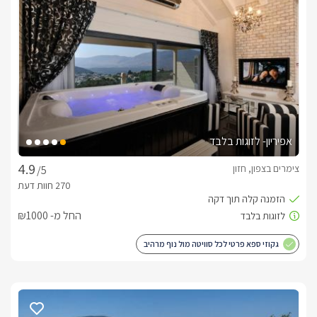
בנוסף ברחבי המתחם תגלו פינות ישיבה התואמות את השלווה 
והנינוחות, ומציעות ניקוי ראש מושלם בנוחות מרבית.
בחורף
בריכה מחוממת משותפת למתחם וג'קוזי ספא לוהט וחדיש משותף 
אפיריון- לזוגות בלבד
צימרים בצפון, חזון
/5
כלול באירוח
החל מ- ₪1000
ארוחת בוקר גלילית מפנקת תוגש לכם אל מול הנוף המרהיב 
גקוזי ספא פרטי לכל סוויטה מול נוף מרהיב
מיקום