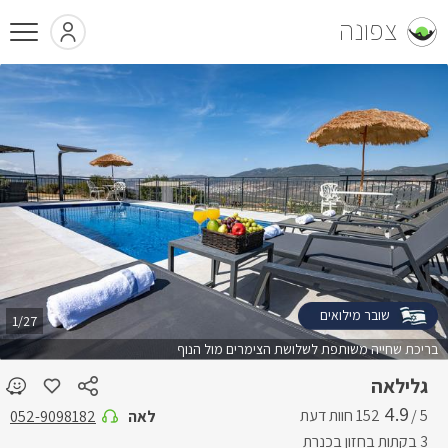
צפונה
שובר מילואים
1/27
בריכת שחייה משותפת לשלושת הצימרים מול הנוף
גלילאה
4.9
5 /
לאה
052-9098182
3 בקתות בחזון בכנרת