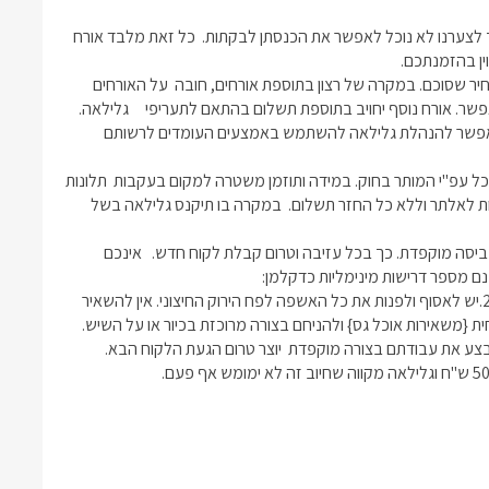
*האורחים יימנעו מהכנסת חיות מחמד לבקתות. אנו אוהבים חיות, אך לצערנו לא נוכל לאפשר את הכנסתן לבקתות.  כל זאת מלבד אורח 
*האורחים מתחייבים לארח את כמות האורחים שנכללו בהזמנה ובמחיר שסוכם. במקרה של רצון בתוספת אורחים, חובה  על האורחים 
לפנות אלינו ולקבל את הסכמתינו לכך מראש , שכן לא תמיד זה יתאפשר. אורח נוסף יחויב בתוספת תשלום בהתאם לתעריפי     גלילאה. 
כמות אורחים הגדולה מהכמות בהסכם תהווה הפרה של ההסכם ותאפשר להנהלת גלילאה להשתמש באמצעים העומדים לרשותם 
*האורחים יקפידו על רמת רעש מקובלת וסבירה ובמהלך השעות - הכל עפ"י המותר בחוק. במידה ותוזמן משטרה למקום בעקבות  תלונות 
על רעש,  תהיה רשאית הנהלת גלילאה לפנות את האורחים מהבקתות לאלתר וללא כל החזר תשלום.  במקרה בו תיקנס גלילאה בשל 
*הבקתות נמסרות לכם לאחר ניקיון יסודי , המגבות והמצעים לאחר כביסה מוקפדת. כך בכל עזיבה וטרום קבלת לקוח חדש.   אינכם 
  1.יש לפנות את תכולת המקרר מכל מוצרי המזון שהבאתם עמכם.  2.יש לאסוף ולפנות את כל האשפה לפח הירוק החיצוני. אין להשאיר 