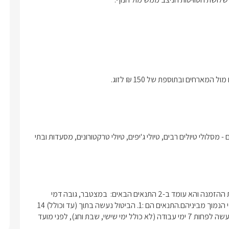
בסביבה הקרובה של הצימר יש אינספור אטרקציות לילדים ולמבוגרים - מסלולי טיולים רבים, טיולי ג'יפים, טיולי טרקטורונים, מסעדות ובתי 
תנאי 1 -ביטול במסגרת הזמן החוקי :במידה והאורח מבקש לבטל את ההזמנה והא עומד ב-2 התנאים הבאים:  במצטבר, גובה דמי 
הביטולהמקסימליים יהיו 100 ₪ או 5% מעלות העסקה שבוטלה, לפי הנמוך מביניהם.התנאים הם :1. הביטול נעשה בתוך (עד וכולל) 14 
יום מיום עשיית העסקה (או מיום קבלת מסמך ההזמנה).2. הביטול נעשה לפחות 7 ימי עבודה (לא כולל ימי שישי, שבת וחג), לפני מועד 