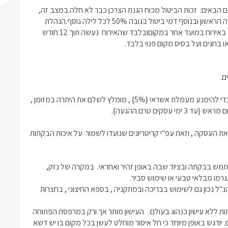
תנאי 2 – ביטול ברגע האחרון:במידה והביטול נעשה שלא לפי התנאים הבאים:  זכות הביטול מכוח הגנת הצרכן כבר לא חלה.במצב זה, 
עלות דמי הביטול תהיה כדלקמן :דמי ביטול בגובה 100% עבור הלילה הראשון ובנוסף דמי ביטול בגובה 50% לכל לילה נוסף.הנהלת 
גלילאה, רשאית לאפשר ללקוח לנצל את דמי הביטול (או את חלקם) באירוח במועד אחר במקוםובלבד שהאירוח  נעשה תוך 12 חודש 
*כל עסקה דורשת מקדמה בכרטיס אשראי , המשמש גם לביטחון . כדי להימנע מעמלת אשראי {5%} , מומלץ לשלם את היתרה במזומן , 
*בכל מקרה הנהלת גלילאה שומרת לעצמה את הזכות שלא לאשר את העסקה , וזאת עפ"י קריטריונים שנועדו לשמור  על איכות הבקתות 
*האורחים ישמרו על תקינות ושלמות הציוד והריהוט בבקתה. יש להשתמש בבקתה ובציוד שבה באופן זהיר ואחראי.  במקרה של נזק, 
 יש לקרוא היטב גם את הנחיות הבטיחות המופיעות בכל בקתה.  כל הנ"ל נכון גם לשימוש בבריכה ובמתקניה , בספא החיצוני , בחצרות 
*האורחים מחויבים לא לעשן בחלל הבקתה. בקתות גלילאה הנן בקתות ללא עישון כנהוג בעולם.   העישון מותר אך ורק במרפסת הפתוחה 
החיצונית של כל בקתה ולשם כך הונחו מאפרות בכל מרפסת ורק שם. יודגש באופן מיוחד כי חל איסור מוחלט לעשן בכל מקום בו יש דשא 