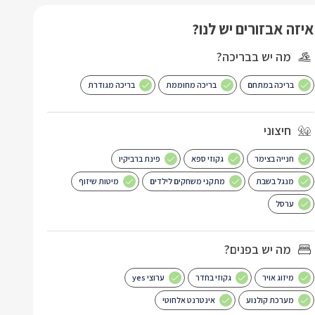
איזה אבזורים יש לנו?
מה יש בבריכה?
בריכה במתחם
בריכה מחוממת
בריכה מגודרת
חיצוני
חנייה בצימר
גקוזי ספא
פינת ברביקיו
מנגל בשבת
מתקני משחקים לילדים
מיטות שיזוף
ערסל
מה יש בפנים?
מיזוג אויר
גקוזי בחדר
ערוצי yes
מערכת קולנוע
אינטרנט אלחוטי