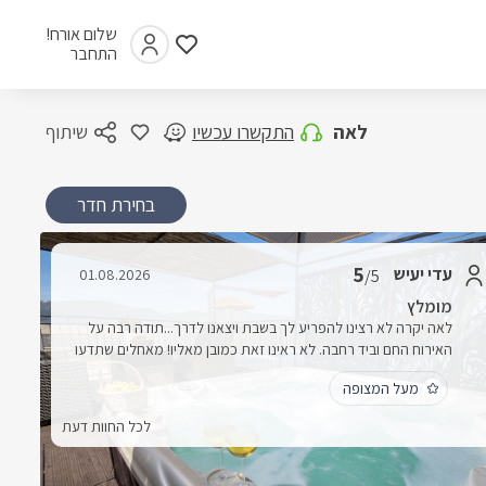
שלום אורח!
התחבר
לאה
התקשרו עכשיו
שיתוף
בחירת חדר
5
עדי יעיש
01.08.2026
/5
מומלץ
לאה יקרה לא רצינו להפריע לך בשבת ויצאנו לדרך...תודה רבה על
האירוח החם וביד רחבה. לא ראינו זאת כמובן מאליו! מאחלים שתדעו
רק ימים שקטים . מסרי גם לאשר המון תודות בשמנו.
מעל המצופה
לכל החוות דעת