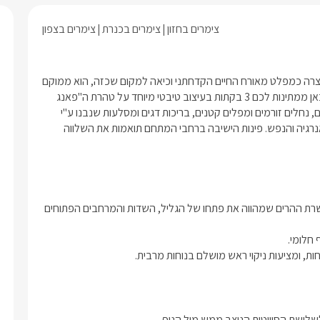
צימרים בחזון
צימרים בכנרת
צימרים בצפון
קחו רגע, נשמו עמוק, נקו את הראש... מתחם גלילאה הוא פנינה שנוצרה כמפלט מאורח החיים הקדחתני וכיאה למקום שכזה, הוא ממוקם 
על צלע הר חזון, במיקום שקט ופסטורלי להפליא מול נופי בראשית.כאן ממתינות לכם 3 בקתות בעיצוב טיבטי מיוחד על טהרת ה"פאנג 
שוואי" - שתיים משפחתיות ואחת זוגית החולקות מתחם גן שופע גשרים, נחלים זורמים ומפלים קטנים, בריכות דגים ומסלעות שנבנו ע"י 
אמן. בריכת השחייה במקום ניצבת מול הנוף הפראי ומרוממת את האנרגיה והנפש. פינות הישיבה ברחבי המתחם תואמות את השלווה 
3 הסוויטות המפנקות של גלילאה צופות אל נוף מרהיב ביופיו אל שרשרת ההרים שמהווה את פתחו של הגליל, השדות והמרחבים הפתוחים 
ת, ומציעות ניקוי ראש מושלם בנוחות מרבית.