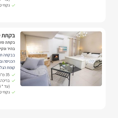
גקוזי 
מרגיעות, נ
ובהן דגים,
יחדיו להעצ
בקתת ט
בקתה משפ
בהיר ונקי
בבקתה תמצ
הכניסה ובה
קומת הגלרי
לבקתה יצי
35 מ"ר open space
ישנה יציא
בריכה
(עד ° 34) בגודל 8.5X3.3
גקוזי 
גקוזי ספא 
זורמים וגש
נוי ומסלעו
האנרגיות, 