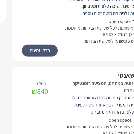
 פינת ישיבה סלונית ומטבחון.
 גלריה בה מיטה זוגית נוספת.
פסת המשקיפה לנוף המיוחד מעורר
 משותפת לכל שלושת הבקתות מחוממת
ישנה יציאה אל מתחם הגן המשותף לה
ספא משותף לשלושת הבקתות
תות, הכולל דק גדול מעץ ובו בריכת
שחייה 4/6 , גקוזי ספא מול הנוף פינות ישיבה
חלים זורמים וגשרוני מעבר, בריכות נוי
 צמחיית נוי ומסלעות מיוחדות התורמים
מת האנרגיות, לניתוק ולניקוי ראש.
אנטי
וגית במתחם, המציעה רומנטיקה
₪840
וחדת.
 להתפנק במיטה רחבה עטופה בכילה
ה המפרידה בין אזור השינה לפינת
ונית, הג'קוזי והמטבחון.
אה אל מרפסת נוף פרטית עוצרת נשימה.
ישנה יציאה אל מתחם הגן המשותף לה
 משותפת לכל שלושת הבקתות מחוממת
תות, הכולל דק גדול מעץ ובו בריכת