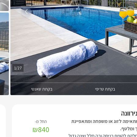
1/27
בקתת טריפי
בקתת שאנטי
רוונה
אימה לזוג או משפחה ומתאפיינת
₪840
 ומלטף.
קת לקומת כניסה ובה חלל שינה גדול