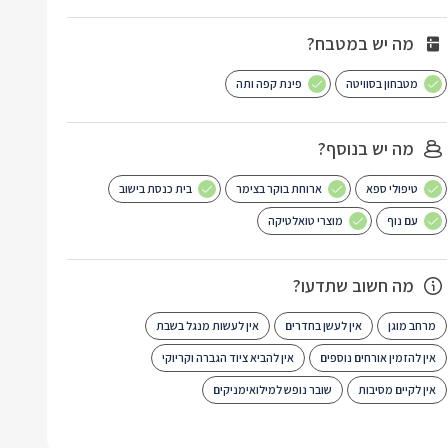
מה יש במטבח?
מטבחון בסוויטה
פינת קפה ותה
מה יש בנוסף?
טיפולי ספא
ארוחת בוקר בצימר
בית כנסת בישוב
עם נוף
מוצרי טואלטיקה
מה חשוב שתדעו?
מרחב מוגן
אין לעשן בחדרים
אין לעשות מנגל בשבת
אין להזמין אורחים נוספים
אין להביא ציוד הגברה וקריוקי
אין לקיים מסיבות
שובר נופש למילואימניקים