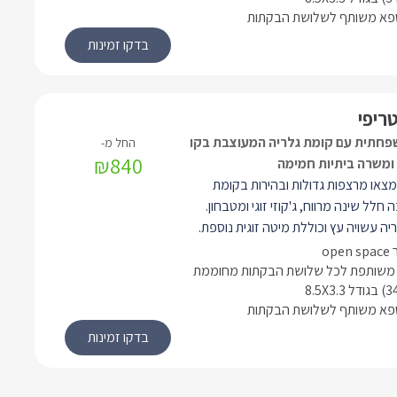
ספא משותף לשלושת הבקתות
שחייה 4/6 גקוזי ספא מול הנוף פינות ישיבה
חלים זורמים וגשרוני מעבר, בריכות נוי
 צמחיית נוי ומסלעות מיוחדות התורמים
מת האנרגיות, לניתוק ולניקוי ראש.
ריפי
חתית עם קומת גלריה המעוצבת בקו
₪840
 ומשרה ביתיות חמימה
או מרצפות גדולות ובהירות בקומת
 חלל שינה מרווח, ג'קוזי זוגי ומטבחון.
ה עשויה עץ וכוללת מיטה זוגית נוספת.
אה אל מרפסת נוף פרטית. מן הבקתה
ה אל מתחם הגן המשותף לה ולשאר
 משותפת לכל שלושת הבקתות מחוממת
הבקתות, הכולל דק גדול מעץ ובו בריכת שחייה 4/6
ספא משותף לשלושת הבקתות
מול הנוף פינות ישיבה מרגיעות, נחלים
רוני מעבר, בריכות נוי ובהן דגים, צמחיית
ת מיוחדות התורמים יחדיו להעצמת
לניתוק ולניקוי ראש.