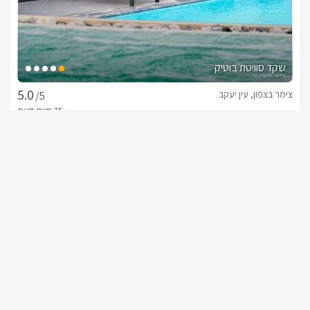
סוויטת ואן- סוויטה מעוצבת פרטית בעלת עיצוב מודרני הכוללת 
בריכת שחייה פרטית, ג'קוזי ספא וסאונה פרטיים,  בסוויטה תהנו 
שקד סוויטת בוטיק
צימר בצפון, עין יעקב
/5
כלול באירוח
עם הגעתכם לסוויטות- יחכו לכם מגוון פינוקים שווים כגון;בר מים תמי 
החל מ- ₪1500
4, קפה, קפסולות למכונת האספרסו, שוקולדים טעימים,  חלוקי 
רחצה, מייבש שיער וסבונים ריחניים
גקוזי ספא מפנק ובריכה מחוממת ומקורה
דגשים על האירוח
להשלמת חווית האירוח המושלמת לשירותכם מגוון ארוחות 
שובר מילואים
במסעדת ג'ויה מסעדה איטלקית בראש פינה או ארוחות שף 
מיוחדות וארוחות בוקר הניתנות להזמנה בכל שעה. בנוסף ניתן 
להתפנק בעיסוי מקצועי בהזמנה מראש.וקישוטי חדר לאירועים 
מיוחדים/ ימי הולדת.