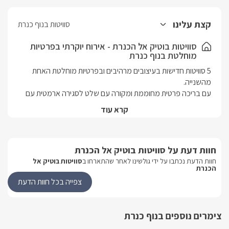
קצת עלינו
סוויטות בנוף כנרת
סוויטות בוטיק אל הכנרת - אירוח יוקרתי בפרטיות
מוחלטת בנוף כנרת
5 סוויטות חדישות בעיצובים מרהיבים ובפרטיות מוחלטת האחת 
עם בריכה פרטית מחוממת ומקורה עם שלט לסגירה ארמטית עם 
קרא עוד
שוכנות בישוב נוף כנרת המבוקש, אך מרוחקות ומבודדות זו מזו. 
באבזור מלא ועשיר, עם בריכות פרטיות, גקוזי ספא לכל אחת, נוף 
חוות דעת על סוויטות בוטיק אל הכנרת
האירוח בסוויטות מתאים לנופש זוגי או משפחתי, ושם לנגד עיניו את 
החופשה המושלמת והיוקרתית אותה דמיינתם והיא כאן כדי 
חוות הדעת נכתבו על ידי גולשינו לאחר שהתארחו ב
סוויטות בוטיק אל
הכנרת
צפייה בכל חוות הדעת
מאובזרות ברמה הגבוהה ביותר ובעיצוב מדויק ונכון. שוכנות בסמוך 
לראש פינה ומשקיפות אל הגליל העליון והנופים המופלאים, שם גם 
תגלו אטרקציות רבות ביניהן מסלולי טיולים, טיולי אקסטרים כמו 
צימרים נוספים בנוף כנרת