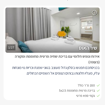
שיר האוס
1/27
אירוח ונופש חלומי עם בריכת שחיה פרטית מחוממת ומקורה
(בעונה)
בכניסתכם תפגשו בסלון גדול מעוצב בגווני שמנת וכריות נוי מונחות
עליו, מעליו חלונות גבוהים הצופים אל השמיים הכחולים.
נופש יוקרתי ומפואר פרטי לחלוטין, בוילה בכל אחד מ 3 חדרי השינה
180 מ״ר כולל
מיטה זוגית מפנקת, טלוויזיה עם מסך smart tv , ערוצי טלוויזיה בfree
בריכה פרטית מחוממת 5x2.5
tv, אינטרנט אלחוטי וכמובן מיזוג אוויר. חדר ההורים עם חדר רחצה
גקוזי ספא פרטי
צמוד, ולשאר חדרי הוילה חדר רחצה נוסף.