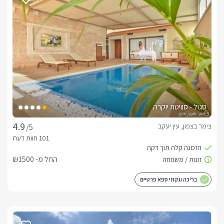
כלול באירוח
האירוח במתחם כולל יין/שמפנייה איכותית, מים מינרליים, קפסולות 
קפה, שוקולדים ועוגיות, סבונים מפנקים, מגבות רכות, חלוקי רחצה 
*כל התוספות לנופש המוצגות באתר - ניתנות לשדרוג בתיאום 
מראש ותוספת תשלום.
סגול - סוויטת יוקרה
ארוחות
צימר בצפון, עין יעקב
בתיאום והזמנה מראש ניתן להזמין ארוחת בוקר לצימר על ידי שף 
/5
חיצוני.
החל מ- ₪1500
חשוב לדעת
בריכה וגקוזי ספא פרטיים
מתחם מגודר ופרטי. *קיימת חניה פרטית צמודה למתחם (מתאימה 
לרכב אחד).*אין להשמיע רעש אחרי 23:00 על פי החוק. נגיש נכים
לצפייה במדיניות ותנאי הזמנה -
לחצו כאן