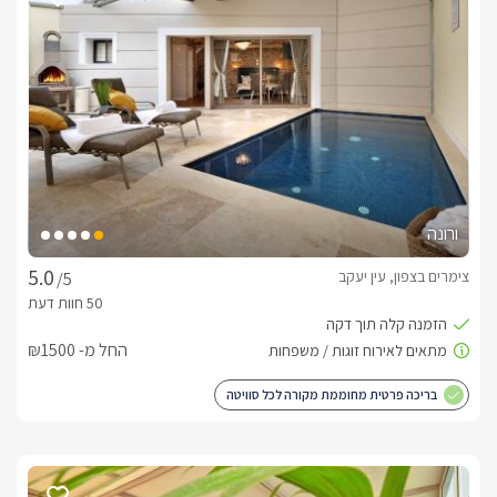
לצד המיטה פינת ישיבה עם שתי כורסאות מפנקות ורחבות בגווני 
שמנת עם שולחן קפה קטן. עם אקססוריז רבים מיוחדים ועיצוב 
חדיש וקלאסי בגוונים חמימים של לבן, שמנת וחום, ריצוף שיש 
יוקרתי וריהוט תואם. לסוויטה מטבחון מאובזר עם מקרר, מיקרוגל, 
ערכה להכנת קפה ותה, מכונת קפה איכותית וקפסולות. לצד 
המטבחון תמצאו פינת אוכל נוחה לארבעה. בחדר הרחצה שירותים, 
מקלחון עמידה, כיור מעוצב עם ארונית אחסון. שם גם יחכו לכם 
מגבות רכות ואיכותיות, חלוקי רחצה ותמרוקים נוספים.ביציאה 
ורונה
מהסוויטה ישנו חלק מקורה עם פינות ישיבה וחלונות גדולים המחבר 
את החוץ לפנים , היציאה למתחם הבריכה והספא הפרטיים.
צימרים בצפון, עין יעקב
/5
אזור החוץ
החל מ- ₪1500
אזור החוץ של הסוויטה פרטי וגדול במיוחד, עם פינת ישיבה נוחה ל4  
בריכה פרטית מחוממת מקורה לכל סוויטה
במרכז החצר בריכת שחיה נעימה מחוממת ומקורה בחודשי החורף, 
בפינת המרפסת החיצונית ניצב לו ג'קוזי ספא מפנק תחת גזיבו 
איכותי הניתן לסגירה. 