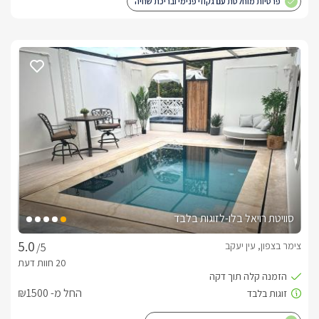
פרטיות מוחלטת עם גקוזי פנימי ובריכת שחיה
סוויטת רויאל בלו-לזוגות בלבד
צימר בצפון, עין יעקב
/5
החל מ- ₪1500