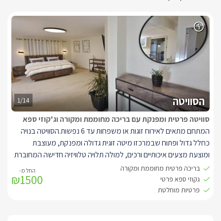
הסוויטה
1/14
סוויטה פרטית ומפנקת עם בריכה מחוממת ומקורה וג'קוזי ספא
המתחם מתאים לאירוח זוגות או משפחות עד 6 נפשות.הסוויטה בנויה
כחלל גדול ופתוח שבמרכזו מיטה זוגית גדולה ומפנקת, מעוצבת
ומוצעת מצעים איכותיים ורכים, למולה תלויה טלוויזיה חדישה המחוברת
לכבלי HOT. לצד המיטה פינת ישיבה עם שתי כורסאות מפנקות
בריכה פרטית מחוממת ומקורה
₪1500
ורחבות בגווני שמנת עם שולחן קפה קטן.
גקוזי ספא פרטי
עם אקססוריז רבים מיוחדים ועיצוב חדיש וקלאסי בגוונים חמימים של
פרטיות מוחלטת
לבן, שמנת וחום, ריצוף שיש יוקרתי וריהוט תואם.
לסוויטה מטבחון מאובזר עם מקרר, מיקרוגל, ערכה להכנת קפה ותה,