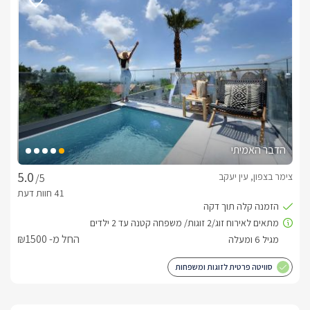
לידיעתכם, הפרטים המוצגים באתר: התפוסה המחירים והמבצעים
מעודכנים ומאומתים. תוכלו לבדוק ולבצע הזמנה באהבה רבה ♥
לפרטים נוספים או שאלות אנחנו פה לשירותכם
בברכה, אסתר -
055-4313170
הדבר האמיתי
צימר בצפון, עין יעקב
/5
החל מ- ₪1500
סוויטה פרטית לזוגות ומשפחות