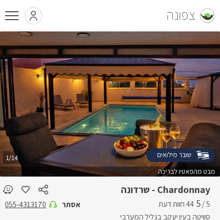
צפונה
שובר מילואים
1/14
מבט מהפאטיו לבריכה
Chardonnay - שרדונה
5
5 /
אסתר
055-4313170
סוויטה בעין יעקב בגליל המערבי