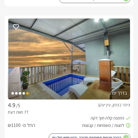
בדרך יפה
צימר בצפון, עין יעקב
/5
החל מ- ₪1100
בריכה פרטית מחוממת מקורה. גקוזי ספא מול נוף