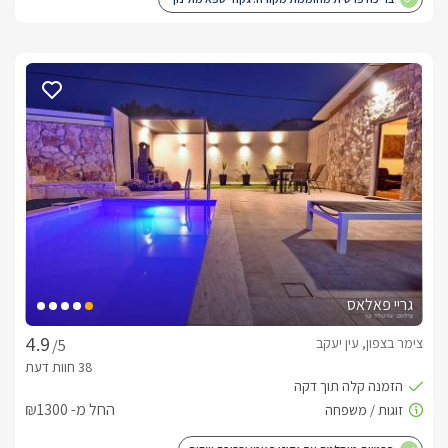
גריי פאלאס
צימר בצפון, עין יעקב
/5
החל מ- ₪1300