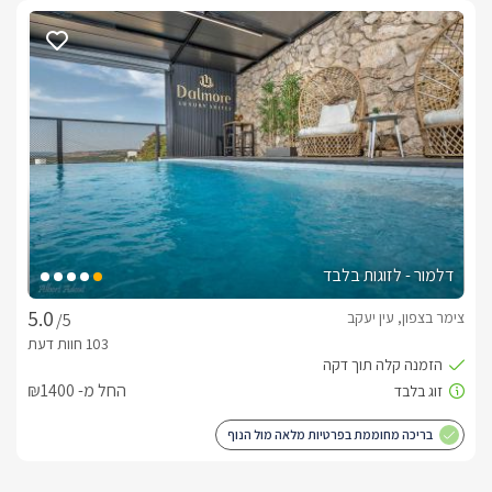
סוסים, ג'יפים וטרקטורונים, במרחק של 10 דקות לנהריה, שם 
נמצאים חופי ים קסומים, ושמורת הטבע של אכזיב.
אירוח יוקרתי בגולד סוויט
בפרטיות האחת מהשנייה, ושקט אינסופי שוכנות צמד סוויטות 
הן זהות בגודלן, ובעלות אבזור מלא בעיצוב מודרני בנגיעות זהב- 
בכניסתכם אליהן תגלו מיטת קווין מעוצבת ונוחה עם גב מעוצב 
דלמור - לזוגות בלבד
בעיטורי זהב, למולה על עמוד מתכוונן חדיש ניצב טלוויזיה חכמה 
צימר בצפון, עין יעקב
/5
בנוסף אל מול המיטה ניצבת ספה רחבה בצבע שמנת, עם כריות נוי 
החל מ- ₪1400
לסוויטות בנוסף מטבחון מאובזר עם פלטת עץ מצידו שהופכת 
בריכה מחוממת בפרטיות מלאה מול הנוף
בחדר הרחצה תגלו מקלחון עם פרקט פישבון בצבע אגוז עם דלתות 
זכוכית חדישה וקלאסית, שירותים, ועמדת כיור עם ארונית לאחסון 