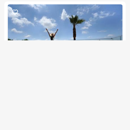
בנוסף, ניתן לשריין עיסוי בתוספת תלשום זוגי/יחיד בתיאום מראש 
ניתן להוסיף בעת ההזמנה סידור וקישוט החדר באמצעות בלונים. 
(ניתן לשדרג את החבילה בתוספת תשלום).
חשוב לדעת
*נא לא לחייג בשבת.
הדבר האמיתי
צימר בצפון, עין יעקב
/5
החל מ- ₪1500
סוויטה פרטית לזוגות ומשפחות