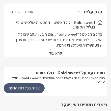
קצת עלינו
סוויטות בעין יעקב
Gold sweet - גולד סוויט - הנופש האולטימטיבי
בגליל המערבי
ברוכים הבאים ל "Gold sweet" , שוכנות בעין יעקב שבגליל 
המערבי, לצד נופים מרהיבים באזור שקט ושופע בנקודות עניין 
במתחם זוג סוויטות פרטיות, כאשר כל אחת מתפארת בבריכה 
קרא עוד
פרטית (מחוממת בחודשי החורף) וג'קוזי ספא פרטי משלה, 
הן זהות בגודלן- כ40 מ"ר כל אחת, ובעלות סלון ישיבה, מיטת קווין 
חוות דעת על Gold sweet - גולד סוויט
מתאימות לאירוח זוגי רומנטי ושקט או לאירוח משפחה בת 5 נפשות 
חוות הדעת נכתבו על ידי גולשינו לאחר שהתארחו ב
Gold sweet - גולד
סוויט
בכל אחת. מושלמות עבור שני זוגות/משפחות לנופש קבוצתי 
צפייה בכל חוות הדעת
בסביבת המושב עין יעקב תמצאו שפע של מקומות בילוי, החל 
צימרים נוספים בעין יעקב
ממסעדות מעולות (גם כשרות), פאבים, וקניונים וגם תוכלו ליהנות 
מאטרקציות שוברות שגרה, ביניהן מסלולי טיול והליכה רבים, טיולי 